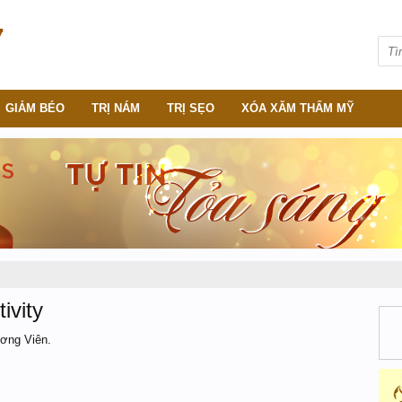
GIẢM BÉO
TRỊ NÁM
TRỊ SẸO
XÓA XĂM THẨM MỸ
ivity
ương Viên.