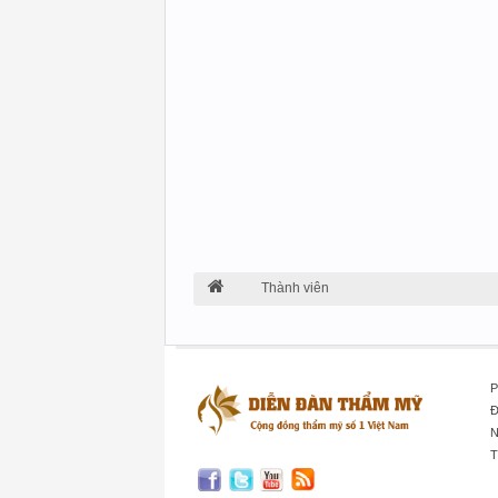
Thành viên
P
Đ
N
T