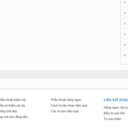
Liên kết khá
hẫu thuật thẩm mỹ
Phẫu thuật nâng ngực
iều trị thẩm mỹ da
Cách trị tàn nhan hiệu quả
Nâng ngực nội so
âng mũi đẹp
Các trị sẹo hiệu quả
Điều trị sẹo lõm
ạo mà lúm đồng tiền
Trị sẹo thâm