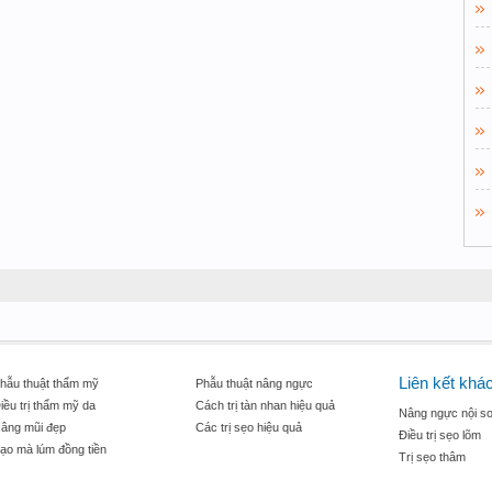
Liên kết khá
hẫu thuật thẩm mỹ
Phẫu thuật nâng ngực
iều trị thẩm mỹ da
Cách trị tàn nhan hiệu quả
Nâng ngực nội so
âng mũi đẹp
Các trị sẹo hiệu quả
Điều trị sẹo lõm
ạo mà lúm đồng tiền
Trị sẹo thâm