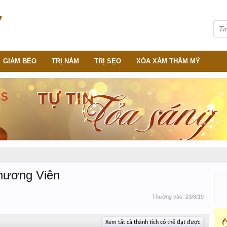
GIẢM BÉO
TRỊ NÁM
TRỊ SẸO
XÓA XĂM THẨM MỸ
hương Viên
Thưởng vào:
23/8/19
Xem tất cả thành tích có thể đạt được