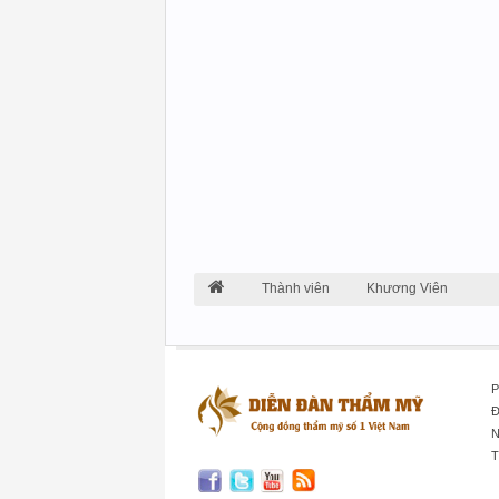
Thành viên
Khương Viên
P
Đ
N
T