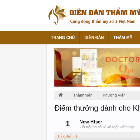
TRANG CHỦ
DIỄN ĐÀN
THẨM MỸ
Thành viên
Khương Viên
Điểm thưởng dành cho K
1
New Htser
Viết một bài bất kì để nhận điểm này.
Tổng điểm: 1