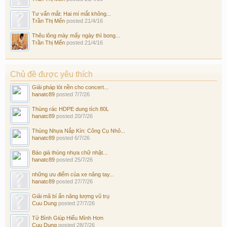
Tư vấn mắt: Hai mí mắt không...
Trần Thị Mến
posted
21/4/16
Thêu lông mày mấy ngày thì bong...
Trần Thị Mến
posted
21/4/16
Chủ đề được yêu thích
Giải pháp lót nền cho concert...
hanatc89
posted
7/7/26
Thùng rác HDPE dung tích 80L
hanatc89
posted
20/7/26
Thùng Nhựa Nắp Kín: Công Cụ Nhỏ...
hanatc89
posted
6/7/26
Báo giá thùng nhựa chữ nhật...
hanatc89
posted
25/7/26
những ưu điểm của xe nâng tay...
hanatc89
posted
27/7/26
Giải mã bí ẩn năng lượng vũ trụ
Cuu Dung
posted
27/7/26
Tử Bình Giúp Hiểu Mình Hơn
Cuu Dung
posted
28/7/26