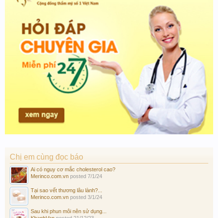
Chị em cùng đọc báo
Ai có nguy cơ mắc cholesterol cao?
Merinco.com.vn
posted
7/1/24
Tại sao vết thương lâu lành?...
Merinco.com.vn
posted
3/1/24
Sau khi phun môi nên sử dụng...
KhanhVan
posted
21/12/23