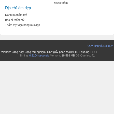
Trị sẹo thâm
Địa chỉ làm đẹp
Danh bạ thẩm mỹ
Bác sĩ thẩm mỹ
Thẩm mỹ viện nâng mũi đẹp
Quy định và Nội quy
Website đang hoạt động thử nghiệm. Chờ giấy phép MXH/TTDT của bộ TT&TT.
Timing:
0.2104 seconds
Memory:
18.593 MB
DB Queries:
41