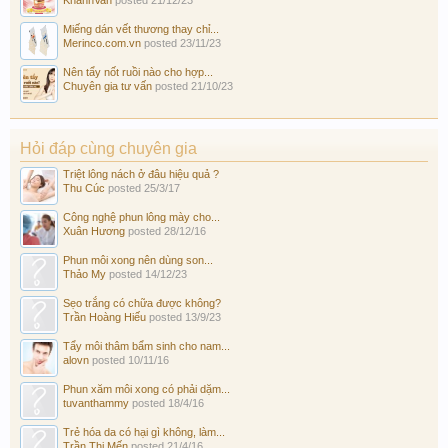
Miếng dán vết thương thay chỉ...
Merinco.com.vn
posted
23/11/23
Nên tẩy nốt ruồi nào cho hợp...
Chuyên gia tư vấn
posted
21/10/23
Hỏi đáp cùng chuyên gia
Triệt lông nách ở đâu hiệu quả ?
Thu Cúc
posted
25/3/17
Công nghệ phun lông mày cho...
Xuân Hương
posted
28/12/16
Phun môi xong nên dùng son...
Thảo My
posted
14/12/23
Sẹo trắng có chữa được không?
Trần Hoàng Hiếu
posted
13/9/23
Tẩy môi thâm bẩm sinh cho nam...
alovn
posted
10/11/16
Phun xăm môi xong có phải dặm...
tuvanthammy
posted
18/4/16
Trẻ hóa da có hại gì không, làm...
Trần Thị Mến
posted
21/4/16