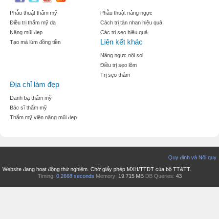
Phẫu thuật thẩm mỹ
Phẫu thuật nâng ngực
Điều trị thẩm mỹ da
Cách trị tàn nhan hiệu quả
Nâng mũi đẹp
Các trị sẹo hiệu quả
Liên kết khác
Tạo mà lúm đồng tiền
Nâng ngực nội soi
Điều trị sẹo lõm
Trị sẹo thâm
Địa chỉ làm đẹp
Danh bạ thẩm mỹ
Bác sĩ thẩm mỹ
Thẩm mỹ viện nâng mũi đẹp
Quy định và Nội quy
Website đang hoạt động thử nghiệm. Chờ giấy phép MXH/TTDT của bộ TT&TT.
Timing:
0.2668 seconds
Memory:
19.715 MB
DB Queries:
43