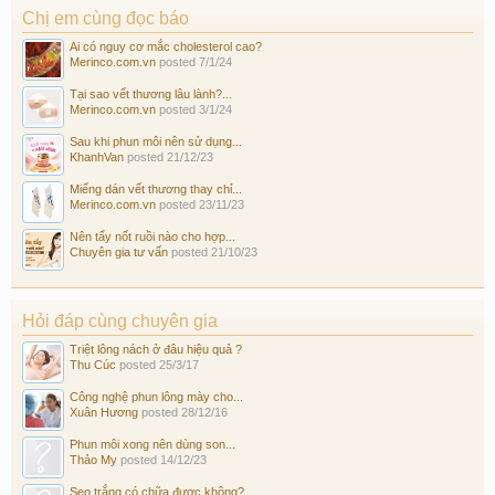
Chị em cùng đọc báo
Ai có nguy cơ mắc cholesterol cao?
Merinco.com.vn
posted
7/1/24
Tại sao vết thương lâu lành?...
Merinco.com.vn
posted
3/1/24
Sau khi phun môi nên sử dụng...
KhanhVan
posted
21/12/23
Miếng dán vết thương thay chỉ...
Merinco.com.vn
posted
23/11/23
Nên tẩy nốt ruồi nào cho hợp...
Chuyên gia tư vấn
posted
21/10/23
Hỏi đáp cùng chuyên gia
Triệt lông nách ở đâu hiệu quả ?
Thu Cúc
posted
25/3/17
Công nghệ phun lông mày cho...
Xuân Hương
posted
28/12/16
Phun môi xong nên dùng son...
Thảo My
posted
14/12/23
Sẹo trắng có chữa được không?