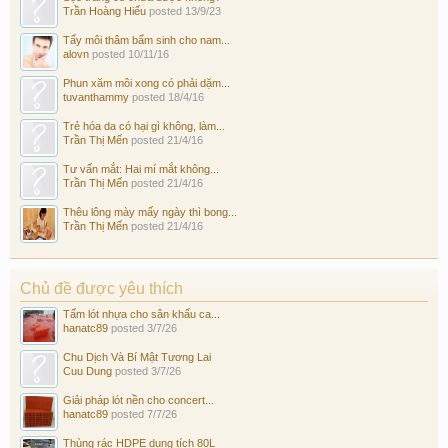
Trần Hoàng Hiếu
posted
13/9/23
Tẩy môi thâm bẩm sinh cho nam...
alovn
posted
10/11/16
Phun xăm môi xong có phải dặm...
tuvanthammy
posted
18/4/16
Trẻ hóa da có hại gì không, làm...
Trần Thị Mến
posted
21/4/16
Tư vấn mắt: Hai mí mắt không...
Trần Thị Mến
posted
21/4/16
Thêu lông mày mấy ngày thì bong...
Trần Thị Mến
posted
21/4/16
Chủ đề được yêu thích
Tấm lót nhựa cho sân khấu ca...
hanatc89
posted
3/7/26
Chu Dịch Và Bí Mật Tương Lai
Cuu Dung
posted
3/7/26
Giải pháp lót nền cho concert...
hanatc89
posted
7/7/26
Thùng rác HDPE dung tích 80L