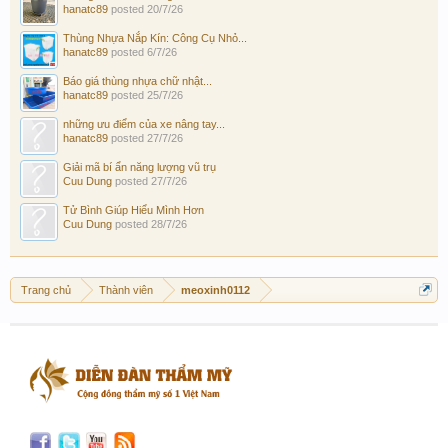
hanatc89
posted
20/7/26
Thùng Nhựa Nắp Kín: Công Cụ Nhỏ...
hanatc89
posted
6/7/26
Báo giá thùng nhựa chữ nhật...
hanatc89
posted
25/7/26
những ưu điểm của xe nâng tay...
hanatc89
posted
27/7/26
Giải mã bí ẩn năng lượng vũ trụ
Cuu Dung
posted
27/7/26
Tử Bình Giúp Hiểu Mình Hơn
Cuu Dung
posted
28/7/26
Trang chủ
Thành viên
meoxinh0112