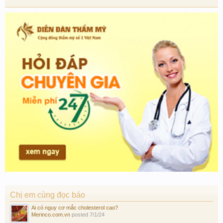
Chị em cùng đọc báo
Ai có nguy cơ mắc cholesterol cao?
Merinco.com.vn
posted
7/1/24