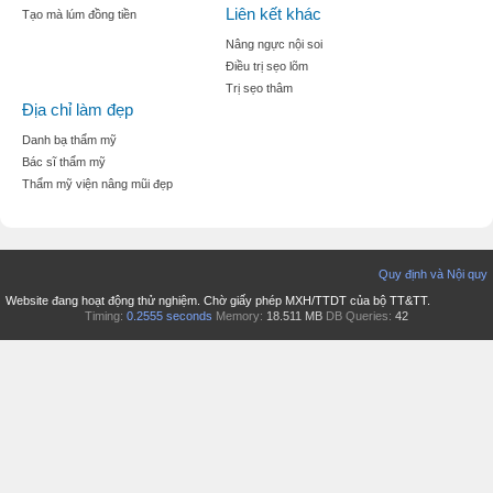
Liên kết khác
Tạo mà lúm đồng tiền
Nâng ngực nội soi
Điều trị sẹo lõm
Trị sẹo thâm
Địa chỉ làm đẹp
Danh bạ thẩm mỹ
Bác sĩ thẩm mỹ
Thẩm mỹ viện nâng mũi đẹp
Quy định và Nội quy
Website đang hoạt động thử nghiệm. Chờ giấy phép MXH/TTDT của bộ TT&TT.
Timing:
0.2555 seconds
Memory:
18.511 MB
DB Queries:
42