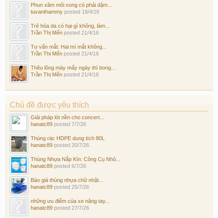
Phun xăm môi xong có phải dặm...
tuvanthammy
posted
18/4/16
Trẻ hóa da có hại gì không, làm...
Trần Thị Mến
posted
21/4/16
Tư vấn mắt: Hai mí mắt không...
Trần Thị Mến
posted
21/4/16
Thêu lông mày mấy ngày thì bong...
Trần Thị Mến
posted
21/4/16
Chủ đề được yêu thích
Giải pháp lót nền cho concert...
hanatc89
posted
7/7/26
Thùng rác HDPE dung tích 80L
hanatc89
posted
20/7/26
Thùng Nhựa Nắp Kín: Công Cụ Nhỏ...
hanatc89
posted
6/7/26
Báo giá thùng nhựa chữ nhật...
hanatc89
posted
25/7/26
những ưu điểm của xe nâng tay...
hanatc89
posted
27/7/26