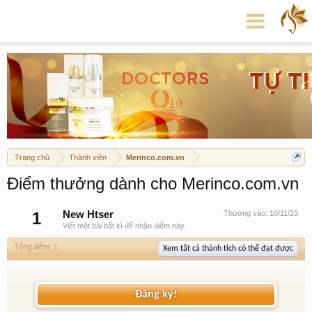
Trang chủ
Thành viên
Merinco.com.vn
Điểm thưởng dành cho Merinco.com.vn
1
New Htser
Thưởng vào:
10/11/23
Viết một bài bất kì để nhận điểm này.
Tổng điểm: 1
Xem tất cả thành tích có thể đạt được
Đăng ký!