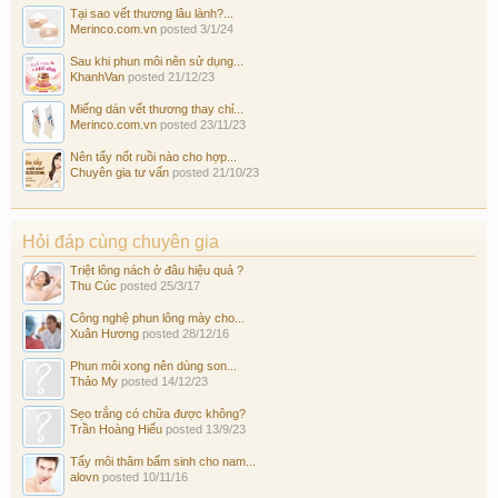
Tại sao vết thương lâu lành?...
Merinco.com.vn
posted
3/1/24
Sau khi phun môi nên sử dụng...
KhanhVan
posted
21/12/23
Miếng dán vết thương thay chỉ...
Merinco.com.vn
posted
23/11/23
Nên tẩy nốt ruồi nào cho hợp...
Chuyên gia tư vấn
posted
21/10/23
Hỏi đáp cùng chuyên gia
Triệt lông nách ở đâu hiệu quả ?
Thu Cúc
posted
25/3/17
Công nghệ phun lông mày cho...
Xuân Hương
posted
28/12/16
Phun môi xong nên dùng son...
Thảo My
posted
14/12/23
Sẹo trắng có chữa được không?
Trần Hoàng Hiếu
posted
13/9/23
Tẩy môi thâm bẩm sinh cho nam...
alovn
posted
10/11/16