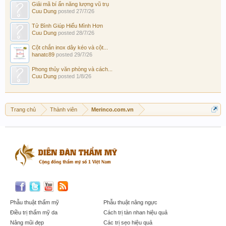
Giải mã bí ẩn năng lượng vũ trụ
Cuu Dung
posted
27/7/26
Tử Bình Giúp Hiểu Mình Hơn
Cuu Dung
posted
28/7/26
Cột chắn inox dây kéo và cột...
hanatc89
posted
29/7/26
Phong thủy văn phòng và cách...
Cuu Dung
posted
1/8/26
Trang chủ
Thành viên
Merinco.com.vn
Phẫu thuật thẩm mỹ
Phẫu thuật nâng ngực
Điều trị thẩm mỹ da
Cách trị tàn nhan hiệu quả
Nâng mũi đẹp
Các trị sẹo hiệu quả