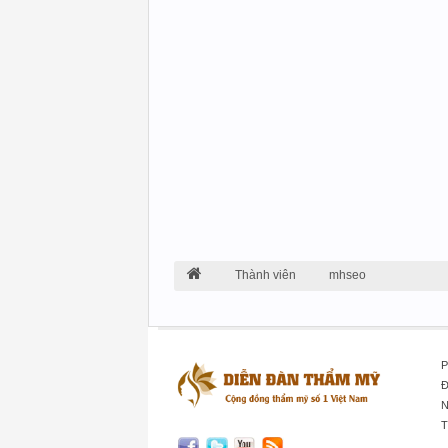
Thành viên
mhseo
P
Đ
N
T