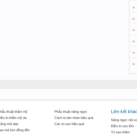
Liên kết khá
hẫu thuật thẩm mỹ
Phẫu thuật nâng ngực
iều trị thẩm mỹ da
Cách trị tàn nhan hiệu quả
Nâng ngực nội so
âng mũi đẹp
Các trị sẹo hiệu quả
Điều trị sẹo lõm
ạo mà lúm đồng tiền
Trị sẹo thâm