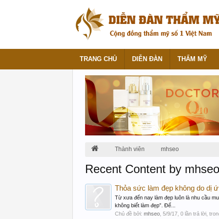
TRANG CHỦ
DIỄN ĐÀN
THẨM MỸ
Thành viên
mhseo
Recent Content by mhse
Thỏa sức làm đẹp không do dị ứ
Từ xưa đến nay làm đẹp luôn là nhu cầu mu
không biết làm đẹp”. Để...
Chủ đề bởi:
mhseo
,
5/9/17
, 0 lần trả lời, tr