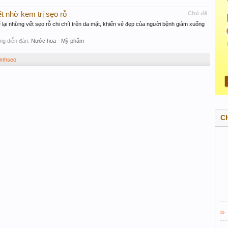
ết nhờ kem trị sẹo rỗ
Chủ đề
lại những vết sẹo rỗ chi chít trên da mặt, khiến vẻ đẹp của người bệnh giảm xuống
rong diễn đàn:
Nước hoa - Mỹ phẩm
i mhseo
C