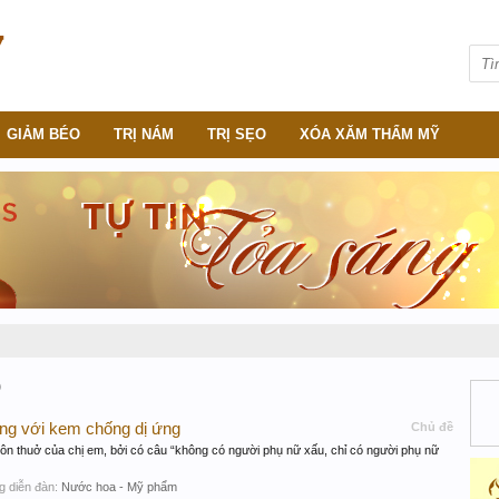
GIẢM BÉO
TRỊ NÁM
TRỊ SẸO
XÓA XĂM THẨM MỸ
o
ng với kem chống dị ứng
Chủ đề
ôn thuở của chị em, bởi có câu “không có người phụ nữ xấu, chỉ có người phụ nữ
ong diễn đàn:
Nước hoa - Mỹ phẩm