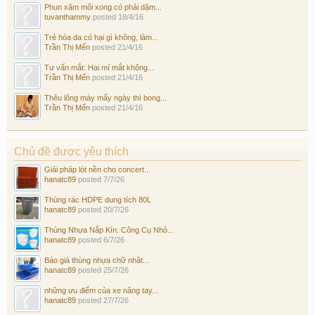
Phun xăm môi xong có phải dặm...
tuvanthammy
posted
18/4/16
Trẻ hóa da có hại gì không, làm...
Trần Thị Mến
posted
21/4/16
Tư vấn mắt: Hai mí mắt không...
Trần Thị Mến
posted
21/4/16
Thêu lông mày mấy ngày thì bong...
Trần Thị Mến
posted
21/4/16
Chủ đề được yêu thích
Giải pháp lót nền cho concert...
hanatc89
posted
7/7/26
Thùng rác HDPE dung tích 80L
hanatc89
posted
20/7/26
Thùng Nhựa Nắp Kín: Công Cụ Nhỏ...
hanatc89
posted
6/7/26
Báo giá thùng nhựa chữ nhật...
hanatc89
posted
25/7/26
những ưu điểm của xe nâng tay...
hanatc89
posted
27/7/26