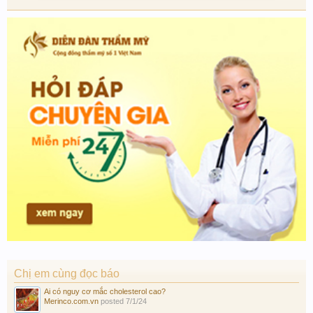
Chị em cùng đọc báo
Ai có nguy cơ mắc cholesterol cao?
Merinco.com.vn
posted
7/1/24