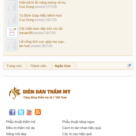
Giải mã bí ẩn năng lượng vũ trụ
Cuu Dung
posted
27/7/26
Tử Bình Giúp Hiểu Mình Hơn
Cuu Dung
posted
28/7/26
Cột chắn inox dây kéo và cột...
hanatc89
posted
29/7/26
Lối sống tích cực giúp mẹ sau...
lan huê
posted
30/7/26
Trang chủ
Thành viên
Ngân Kim
Phẫu thuật thẩm mỹ
Phẫu thuật nâng ngực
Điều trị thẩm mỹ da
Cách trị tàn nhan hiệu quả
Nâng mũi đẹp
Các trị sẹo hiệu quả