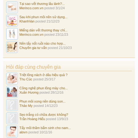
Tại sao vết thương lâu lành?...
Merinco.com.vn
posted
3/1/24
Sau khi phun môi nên sử dụng...
KhanhVan
posted
21/12/23
Miếng dán vết thương thay chỉ...
Merinco.com.vn
posted
23/11/23
Nên tẩy nốt ruồi nào cho hợp...
Chuyên gia tư vấn
posted
21/10/23
Hỏi đáp cùng chuyên gia
Triệt lông nách ở đâu hiệu quả ?
Thu Cúc
posted
25/3/17
Công nghệ phun lông mày cho...
Xuân Hương
posted
28/12/16
Phun môi xong nên dùng son...
Thảo My
posted
14/12/23
Sẹo trắng có chữa được không?
Trần Hoàng Hiếu
posted
13/9/23
Tẩy môi thâm bẩm sinh cho nam...
alovn
posted
10/11/16