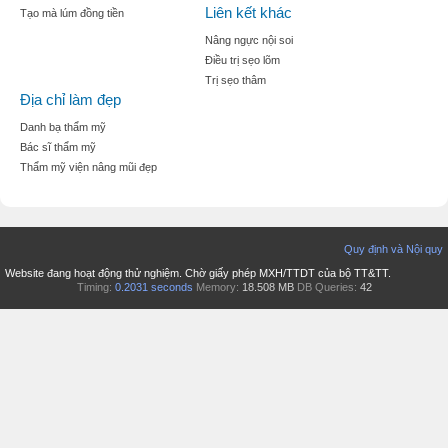
Liên kết khác
Tạo mà lúm đồng tiền
Nâng ngực nội soi
Điều trị sẹo lõm
Trị sẹo thâm
Địa chỉ làm đẹp
Danh bạ thẩm mỹ
Bác sĩ thẩm mỹ
Thẩm mỹ viện nâng mũi đẹp
Quy định và Nội quy
Website đang hoạt động thử nghiệm. Chờ giấy phép MXH/TTDT của bộ TT&TT.
Timing:
0.2031 seconds
Memory:
18.508 MB
DB Queries:
42