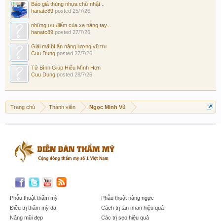
Báo giá thùng nhựa chữ nhật...
hanatc89
posted
25/7/26
những ưu điểm của xe nâng tay...
hanatc89
posted
27/7/26
Giải mã bí ẩn năng lượng vũ trụ
Cuu Dung
posted
27/7/26
Tử Bình Giúp Hiểu Mình Hơn
Cuu Dung
posted
28/7/26
Trang chủ
Thành viên
Ngọc Minh Vũ
Phẫu thuật thẩm mỹ
Phẫu thuật nâng ngực
Điều trị thẩm mỹ da
Cách trị tàn nhan hiệu quả
Nâng mũi đẹp
Các trị sẹo hiệu quả