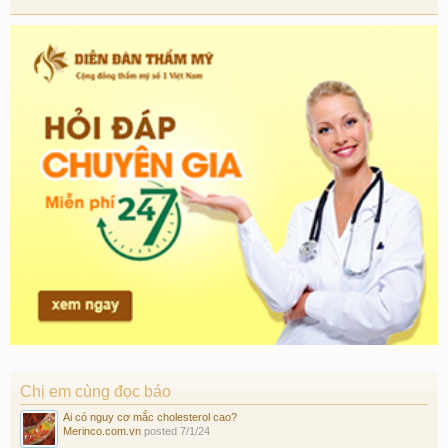
Chị em cùng đọc báo
Ai có nguy cơ mắc cholesterol cao?
Merinco.com.vn
posted
7/1/24