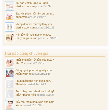
Tại sao vết thương lâu lành?...
Merinco.com.vn
posted
3/1/24
Sau khi phun môi nên sử dụng...
KhanhVan
posted
21/12/23
Miếng dán vết thương thay chỉ...
Merinco.com.vn
posted
23/11/23
Nên tẩy nốt ruồi nào cho hợp...
Chuyên gia tư vấn
posted
21/10/23
Hỏi đáp cùng chuyên gia
Triệt lông nách ở đâu hiệu quả ?
Thu Cúc
posted
25/3/17
Công nghệ phun lông mày cho...
Xuân Hương
posted
28/12/16
Phun môi xong nên dùng son...
Thảo My
posted
14/12/23
Sẹo trắng có chữa được không?
Trần Hoàng Hiếu
posted
13/9/23
Tẩy môi thâm bẩm sinh cho nam...
alovn
posted
10/11/16