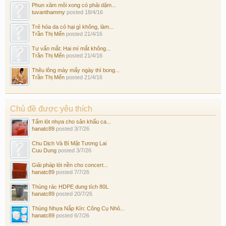
Phun xăm môi xong có phải dặm...
tuvanthammy
posted
18/4/16
Trẻ hóa da có hại gì không, làm...
Trần Thị Mến
posted
21/4/16
Tư vấn mắt: Hai mí mắt không...
Trần Thị Mến
posted
21/4/16
Thêu lông mày mấy ngày thì bong...
Trần Thị Mến
posted
21/4/16
Chủ đề được yêu thích
Tấm lót nhựa cho sân khấu ca...
hanatc89
posted
3/7/26
Chu Dịch Và Bí Mật Tương Lai
Cuu Dung
posted
3/7/26
Giải pháp lót nền cho concert...
hanatc89
posted
7/7/26
Thùng rác HDPE dung tích 80L
hanatc89
posted
20/7/26
Thùng Nhựa Nắp Kín: Công Cụ Nhỏ...
hanatc89
posted
6/7/26