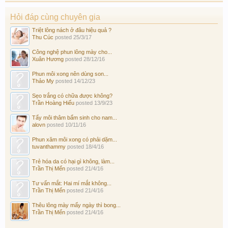
Hỏi đáp cùng chuyên gia
Triệt lông nách ở đâu hiệu quả ?
Thu Cúc
posted
25/3/17
Công nghệ phun lông mày cho...
Xuân Hương
posted
28/12/16
Phun môi xong nên dùng son...
Thảo My
posted
14/12/23
Sẹo trắng có chữa được không?
Trần Hoàng Hiếu
posted
13/9/23
Tẩy môi thâm bẩm sinh cho nam...
alovn
posted
10/11/16
Phun xăm môi xong có phải dặm...
tuvanthammy
posted
18/4/16
Trẻ hóa da có hại gì không, làm...
Trần Thị Mến
posted
21/4/16
Tư vấn mắt: Hai mí mắt không...
Trần Thị Mến
posted
21/4/16
Thêu lông mày mấy ngày thì bong...
Trần Thị Mến
posted
21/4/16