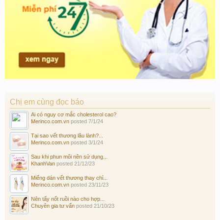
Chị em cùng đọc báo
Ai có nguy cơ mắc cholesterol cao?
Merinco.com.vn
posted
7/1/24
Tại sao vết thương lâu lành?...
Merinco.com.vn
posted
3/1/24
Sau khi phun môi nên sử dụng...
KhanhVan
posted
21/12/23
Miếng dán vết thương thay chỉ...
Merinco.com.vn
posted
23/11/23
Nên tẩy nốt ruồi nào cho hợp...
Chuyên gia tư vấn
posted
21/10/23