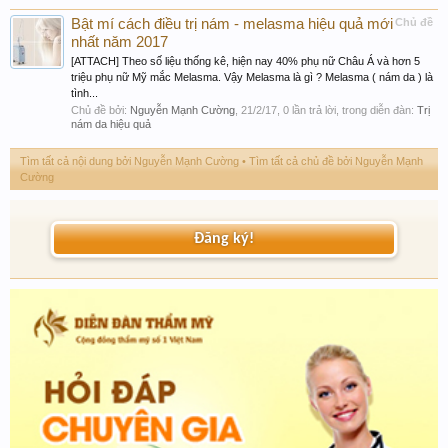
Bật mí cách điều trị nám - melasma hiệu quả mới
Chủ đề
nhất năm 2017
[ATTACH] Theo số liệu thống kê, hiện nay 40% phụ nữ Châu Á và hơn 5
triệu phụ nữ Mỹ mắc Melasma. Vậy Melasma là gì ? Melasma ( nám da ) là
tình...
Chủ đề bởi:
Nguyễn Mạnh Cường
,
21/2/17
, 0 lần trả lời, trong diễn đàn:
Trị
nám da hiệu quả
Tìm tất cả nội dung bởi Nguyễn Mạnh Cường
Tìm tất cả chủ đề bởi Nguyễn Mạnh
Cường
Đăng ký!