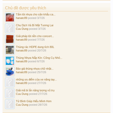
Chủ đề được yêu thích
Tấm lót nhựa cho sân khấu ca...
hanatc89
posted
3/7/26
Chu Dịch Và Bí Mật Tương Lai
Cuu Dung
posted
3/7/26
Giải pháp lót nền cho concert...
hanatc89
posted
7/7/26
Thùng rác HDPE dung tích 80L
hanatc89
posted
20/7/26
Thùng Nhựa Nắp Kín: Công Cụ Nhỏ...
hanatc89
posted
6/7/26
Báo giá thùng nhựa chữ nhật...
hanatc89
posted
25/7/26
những ưu điểm của xe nâng tay...
hanatc89
posted
27/7/26
Giải mã bí ẩn năng lượng vũ trụ
Cuu Dung
posted
27/7/26
Tử Bình Giúp Hiểu Mình Hơn
Cuu Dung
posted
28/7/26