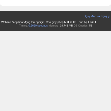
Quy định và Nội quy
Website đang hoạt động thử nghiệm. Chờ giấy phép MXH/TTDT của bộ TT&TT.
Timing:
0.2620 seconds
Memory:
19.741 MB
DB Queries:
51