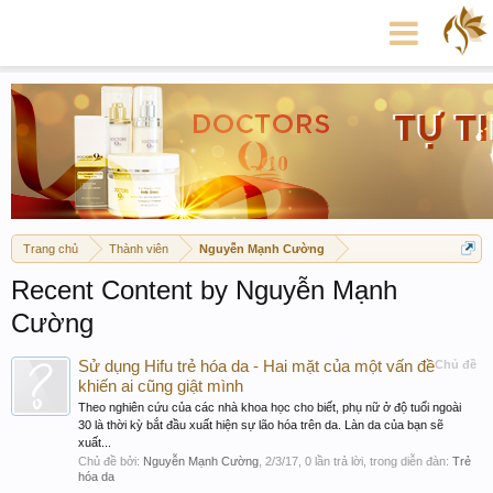
Trang chủ
Thành viên
Nguyễn Mạnh Cường
Recent Content by Nguyễn Mạnh
Cường
Sử dụng Hifu trẻ hóa da - Hai mặt của một vấn đề
Chủ đề
khiến ai cũng giật mình
Theo nghiên cứu của các nhà khoa học cho biết, phụ nữ ở độ tuổi ngoài
30 là thời kỳ bắt đầu xuất hiện sự lão hóa trên da. Làn da của bạn sẽ
xuất...
Chủ đề bởi:
Nguyễn Mạnh Cường
,
2/3/17
, 0 lần trả lời, trong diễn đàn:
Trẻ
hóa da