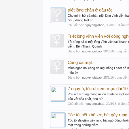
triệt lông chân ở đâu tốt
Cho mình hỏi cả nhà , triệt lông vĩnh viễn h
đời , không biết có...
Chủ đề bởi:
nguyengiabao
,
30/8/16
, 3 lần tr
Triệt lông vĩnh viễn với công ng
Tôi cũng đã đi triệt lông vĩnh viện tại Tha
viễn . Bên Thanh Quỳnh...
Đăng bởi:
nguyengiabao
,
30/8/16
trong diễn
Căng da mặt
Mình nghe nói căng da mặt bằng Laser sẽ h
mếu ấy
Đăng bởi:
nguyengiabao
,
25/8/16
trong diễn
7 ngày ủ, tóc chị em mọc dài 10 
Phụ nữ ai cũng mong muốn mình có một mái 
xúc với hóa chất, phụ nữ...
Chủ đề bởi:
nguyengiabao
,
20/8/16
, 0 lần tr
Tóc tôi hết khô xơ, hết gãy rụn
Tóc tôi đã giảm gãy rụng bất ngờ đồng thời 
một trong những niềm...