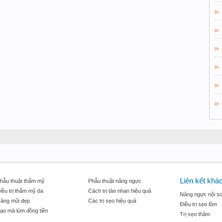
Liên kết khá
hẫu thuật thẩm mỹ
Phẫu thuật nâng ngực
iều trị thẩm mỹ da
Cách trị tàn nhan hiệu quả
Nâng ngực nội so
âng mũi đẹp
Các trị sẹo hiệu quả
Điều trị sẹo lõm
ạo mà lúm đồng tiền
Trị sẹo thâm