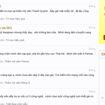
?
Đăng
n trị mụn tại thẩm mỹ viện Thanh Quỳnh . Bây giờ mặt nhẵn rồi , đã lâu cũng
 đàn:
Trị mụn hiệu quả
n da liêũ
Đăng
 mỹ Kangnam nhưng thấy đau , nên không làm nữa . Mình đang định chuyển sang
 đàn:
Trị sẹo hiệu quả
Đăng
ông chân mình rậm rạp quá ,nhà thì gần khu vực Thái Hà . Mình nên triệt ở Pamas
C
đàn:
Thẩm mỹ viện Pamas
Đăng
 tráng bạn a, mình chưa làm đẹp ở đây bao giờ .Tìm kiếm trên mạng chỗ nào cũng
đàn:
Thẩm mỹ viện Đông Á
Đăng
 thấy bên đấy họ tư vấn có 3 công nghệ , mình chọn luôn công nghệ mới nhất giá có
 đàn:
Triệt lông vĩnh viễn