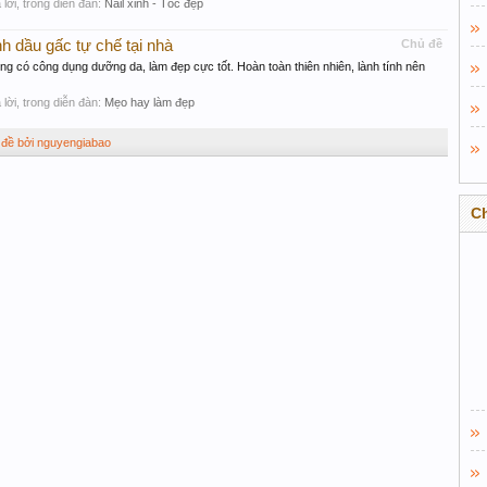
ả lời, trong diễn đàn:
Nail xinh - Tóc đẹp
h dầu gấc tự chế tại nhà
Chủ đề
ng có công dụng dưỡng da, làm đẹp cực tốt. Hoàn toàn thiên nhiên, lành tính nên
ả lời, trong diễn đàn:
Mẹo hay làm đẹp
 đề bởi nguyengiabao
C