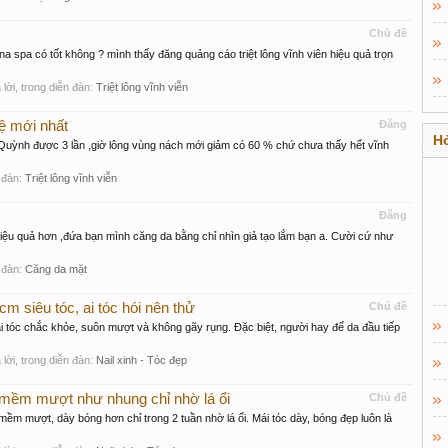
Chủ đề
ana spa có tốt không ? mình thấy đăng quảng cáo triệt lông vĩnh viên hiệu quả trọn
ả lời, trong diễn đàn:
Triệt lông vĩnh viễn
hệ mới nhất
Đăng
Hỏ
nh Quỳnh được 3 lần ,giờ lông vùng nách mới giảm có 60 % chứ chưa thấy hết vĩnh
 đàn:
Triệt lông vĩnh viễn
Đăng
iệu quả hơn ,đứa bạn mình căng da bằng chỉ nhìn giả tạo lắm bạn a. Cười cứ như
 đàn:
Căng da mặt
cm siêu tóc, ai tóc hói nên thử
Chủ đề
tóc chắc khỏe, suôn mượt và không gãy rụng. Đặc biệt, người hay để da đầu tiếp
ả lời, trong diễn đàn:
Nail xinh - Tóc đẹp
g mềm mượt như nhung chỉ nhờ lá ổi
Chủ đề
mềm mượt, dày bóng hơn chỉ trong 2 tuần nhờ lá ổi. Mái tóc dày, bóng đẹp luôn là