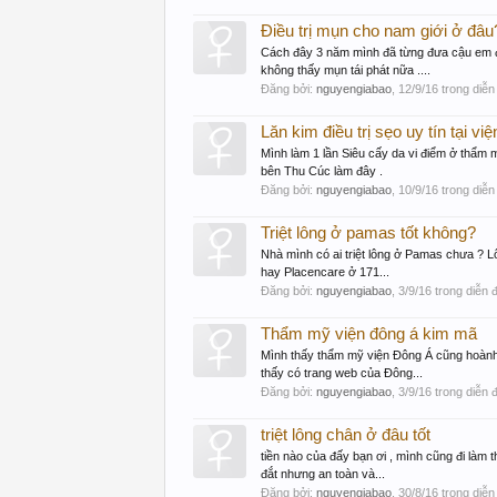
Điều trị mụn cho nam giới ở đâu
Cách đây 3 năm mình đã từng đưa cậu em đế
không thấy mụn tái phát nữa ....
Đăng bởi:
nguyengiabao
,
12/9/16
trong diễn
Lăn kim điều trị sẹo uy tín tại việ
Mình làm 1 lần Siêu cấy da vi điểm ở thẩm
bên Thu Cúc làm đây .
Đăng bởi:
nguyengiabao
,
10/9/16
trong diễn
Triệt lông ở pamas tốt không?
Nhà mình có ai triệt lông ở Pamas chưa ? L
hay Placencare ở 171...
Đăng bởi:
nguyengiabao
,
3/9/16
trong diễn 
Thẩm mỹ viện đông á kim mã
Mình thấy thẩm mỹ viện Đông Á cũng hoành
thấy có trang web của Đông...
Đăng bởi:
nguyengiabao
,
3/9/16
trong diễn 
triệt lông chân ở đâu tốt
tiền nào của đấy bạn ơi , mình cũng đi làm
đắt nhưng an toàn và...
Đăng bởi:
nguyengiabao
,
30/8/16
trong diễn