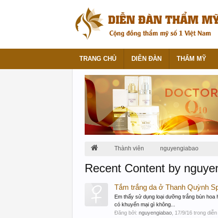
TRANG CHỦ
DIỄN ĐÀN
THẨM MỸ
Thành viên
nguyengiabao
Recent Content by nguye
Tắm trắng da ở Thanh Quỳnh S
Em thấy sử dụng loại dưỡng trắng bùn hoa h
có khuyến mại gì không...
Đăng bởi:
nguyengiabao
,
17/9/16
trong diễn