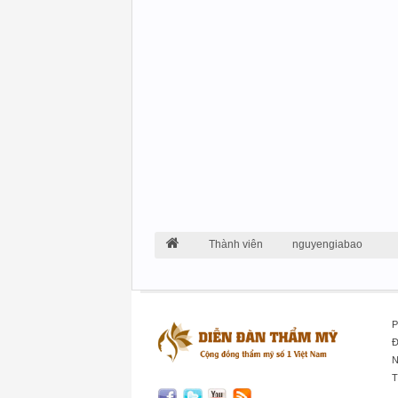
Thành viên
nguyengiabao
P
Đ
N
T