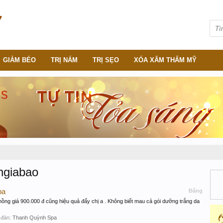
GIẢM BÉO
TRỊ NÁM
TRỊ SẸO
XÓA XĂM THẨM MỸ
ngiabao
pa
Đăng
ồng giá 900.000 đ cũng hiệu quả đấy chị a . Không biết mau cả gói dưỡng trắng da
 đàn:
Thanh Quỳnh Spa