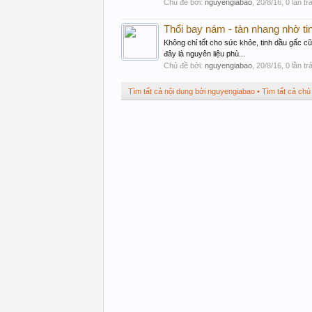
Chủ đề bởi:
nguyengiabao
,
20/8/16
, 0 lần tr
Thổi bay nám - tàn nhang nhờ tin
Không chỉ tốt cho sức khỏe, tinh dầu gấc cũ
đây là nguyên liệu phù...
Chủ đề bởi:
nguyengiabao
,
20/8/16
, 0 lần tr
Tìm tất cả nội dung bởi nguyengiabao
Tìm tất cả chủ