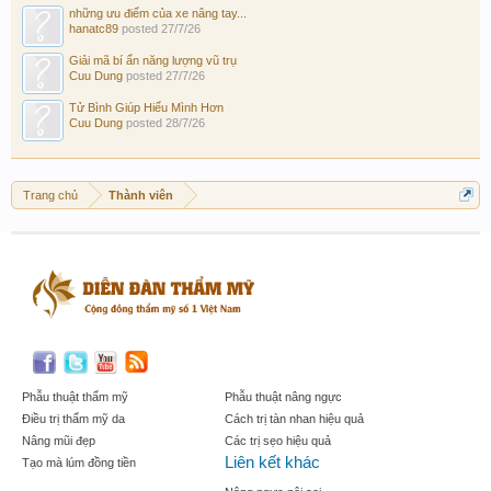
những ưu điểm của xe nâng tay...
hanatc89
posted
27/7/26
Giải mã bí ẩn năng lượng vũ trụ
Cuu Dung
posted
27/7/26
Tử Bình Giúp Hiểu Mình Hơn
Cuu Dung
posted
28/7/26
Trang chủ
Thành viên
Phẫu thuật thẩm mỹ
Phẫu thuật nâng ngực
Điều trị thẩm mỹ da
Cách trị tàn nhan hiệu quả
Nâng mũi đẹp
Các trị sẹo hiệu quả
Liên kết khác
Tạo mà lúm đồng tiền