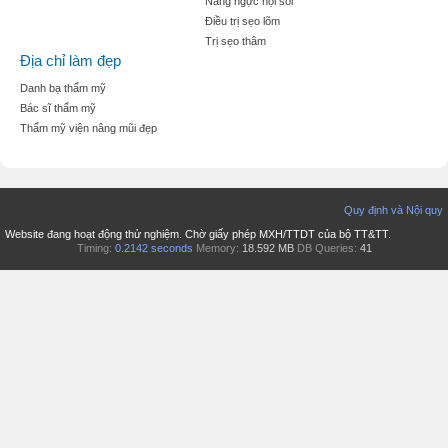
Nâng ngực nội soi
Điều trị sẹo lõm
Trị sẹo thâm
Địa chỉ làm đẹp
Danh bạ thẩm mỹ
Bác sĩ thẩm mỹ
Thẩm mỹ viện nâng mũi đẹp
Quy định và Nội quy
Website đang hoạt động thử nghiệm. Chờ giấy phép MXH/TTDT của bộ TT&TT.
Timing:
0.2142 seconds
Memory:
18.592 MB
DB Queries:
41