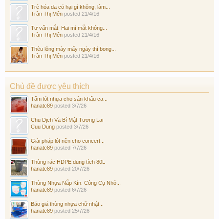
Trẻ hóa da có hại gì không, làm...
Trần Thị Mến
posted
21/4/16
Tư vấn mắt: Hai mí mắt không...
Trần Thị Mến
posted
21/4/16
Thêu lông mày mấy ngày thì bong...
Trần Thị Mến
posted
21/4/16
Chủ đề được yêu thích
Tấm lót nhựa cho sân khấu ca...
hanatc89
posted
3/7/26
Chu Dịch Và Bí Mật Tương Lai
Cuu Dung
posted
3/7/26
Giải pháp lót nền cho concert...
hanatc89
posted
7/7/26
Thùng rác HDPE dung tích 80L
hanatc89
posted
20/7/26
Thùng Nhựa Nắp Kín: Công Cụ Nhỏ...
hanatc89
posted
6/7/26
Báo giá thùng nhựa chữ nhật...
hanatc89
posted
25/7/26