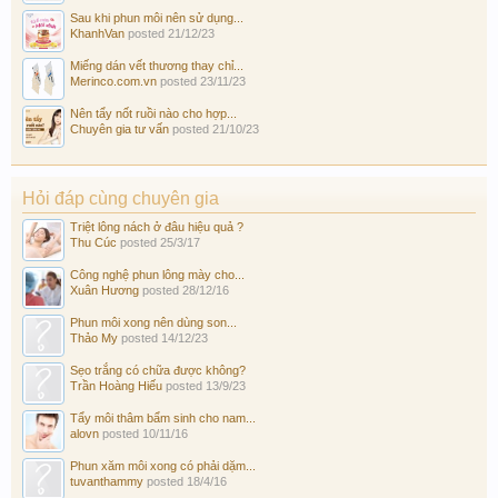
Sau khi phun môi nên sử dụng...
KhanhVan
posted
21/12/23
Miếng dán vết thương thay chỉ...
Merinco.com.vn
posted
23/11/23
Nên tẩy nốt ruồi nào cho hợp...
Chuyên gia tư vấn
posted
21/10/23
Hỏi đáp cùng chuyên gia
Triệt lông nách ở đâu hiệu quả ?
Thu Cúc
posted
25/3/17
Công nghệ phun lông mày cho...
Xuân Hương
posted
28/12/16
Phun môi xong nên dùng son...
Thảo My
posted
14/12/23
Sẹo trắng có chữa được không?
Trần Hoàng Hiếu
posted
13/9/23
Tẩy môi thâm bẩm sinh cho nam...
alovn
posted
10/11/16
Phun xăm môi xong có phải dặm...
tuvanthammy
posted
18/4/16