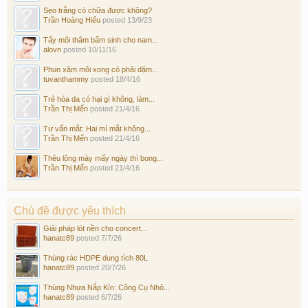
Sẹo trắng có chữa được không?
Trần Hoàng Hiếu
posted
13/9/23
Tẩy môi thâm bẩm sinh cho nam...
alovn
posted
10/11/16
Phun xăm môi xong có phải dặm...
tuvanthammy
posted
18/4/16
Trẻ hóa da có hại gì không, làm...
Trần Thị Mến
posted
21/4/16
Tư vấn mắt: Hai mí mắt không...
Trần Thị Mến
posted
21/4/16
Thêu lông mày mấy ngày thì bong...
Trần Thị Mến
posted
21/4/16
Chủ đề được yêu thích
Giải pháp lót nền cho concert...
hanatc89
posted
7/7/26
Thùng rác HDPE dung tích 80L
hanatc89
posted
20/7/26
Thùng Nhựa Nắp Kín: Công Cụ Nhỏ...
hanatc89
posted
6/7/26