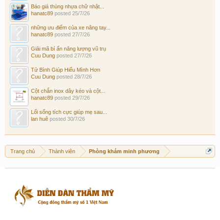
Báo giá thùng nhựa chữ nhật...
hanatc89
posted
25/7/26
những ưu điểm của xe nâng tay...
hanatc89
posted
27/7/26
Giải mã bí ẩn năng lượng vũ trụ
Cuu Dung
posted
27/7/26
Tử Bình Giúp Hiểu Mình Hơn
Cuu Dung
posted
28/7/26
Cột chắn inox dây kéo và cột...
hanatc89
posted
29/7/26
Lối sống tích cực giúp mẹ sau...
lan huê
posted
30/7/26
Trang chủ
Thành viên
Phòng khám minh phương