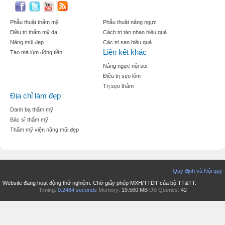
Phẫu thuật thẩm mỹ
Phẫu thuật nâng ngực
Điều trị thẩm mỹ da
Cách trị tàn nhan hiệu quả
Nâng mũi đẹp
Các trị sẹo hiệu quả
Liên kết khác
Tạo mà lúm đồng tiền
Nâng ngực nội soi
Điều trị sẹo lõm
Trị sẹo thâm
Địa chỉ làm đẹp
Danh bạ thẩm mỹ
Bác sĩ thẩm mỹ
Thẩm mỹ viện nâng mũi đẹp
Quy định và Nội quy
Website đang hoạt động thử nghiệm. Chờ giấy phép MXH/TTDT của bộ TT&TT.
Timing:
0.2484 seconds
Memory:
19.560 MB
DB Queries:
42