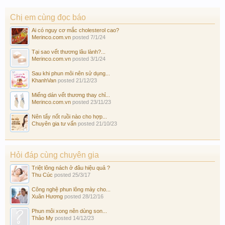
Chị em cùng đọc báo
Ai có nguy cơ mắc cholesterol cao?
Merinco.com.vn
posted
7/1/24
Tại sao vết thương lâu lành?...
Merinco.com.vn
posted
3/1/24
Sau khi phun môi nên sử dụng...
KhanhVan
posted
21/12/23
Miếng dán vết thương thay chỉ...
Merinco.com.vn
posted
23/11/23
Nên tẩy nốt ruồi nào cho hợp...
Chuyên gia tư vấn
posted
21/10/23
Hỏi đáp cùng chuyên gia
Triệt lông nách ở đâu hiệu quả ?
Thu Cúc
posted
25/3/17
Công nghệ phun lông mày cho...
Xuân Hương
posted
28/12/16
Phun môi xong nên dùng son...
Thảo My
posted
14/12/23