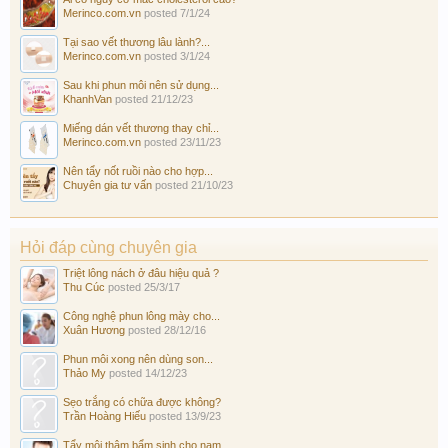
Merinco.com.vn
posted
7/1/24
Tại sao vết thương lâu lành?...
Merinco.com.vn
posted
3/1/24
Sau khi phun môi nên sử dụng...
KhanhVan
posted
21/12/23
Miếng dán vết thương thay chỉ...
Merinco.com.vn
posted
23/11/23
Nên tẩy nốt ruồi nào cho hợp...
Chuyên gia tư vấn
posted
21/10/23
Hỏi đáp cùng chuyên gia
Triệt lông nách ở đâu hiệu quả ?
Thu Cúc
posted
25/3/17
Công nghệ phun lông mày cho...
Xuân Hương
posted
28/12/16
Phun môi xong nên dùng son...
Thảo My
posted
14/12/23
Sẹo trắng có chữa được không?
Trần Hoàng Hiếu
posted
13/9/23
Tẩy môi thâm bẩm sinh cho nam...