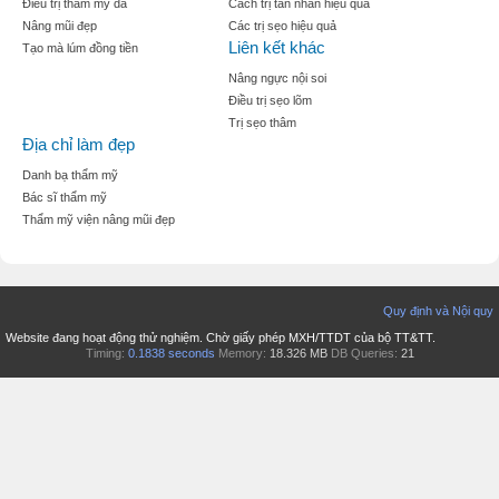
Điều trị thẩm mỹ da
Cách trị tàn nhan hiệu quả
Nâng mũi đẹp
Các trị sẹo hiệu quả
Liên kết khác
Tạo mà lúm đồng tiền
Nâng ngực nội soi
Điều trị sẹo lõm
Trị sẹo thâm
Địa chỉ làm đẹp
Danh bạ thẩm mỹ
Bác sĩ thẩm mỹ
Thẩm mỹ viện nâng mũi đẹp
Quy định và Nội quy
Website đang hoạt động thử nghiệm. Chờ giấy phép MXH/TTDT của bộ TT&TT.
Timing:
0.1838 seconds
Memory:
18.326 MB
DB Queries:
21