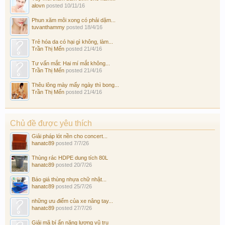
alovn
posted
10/11/16
Phun xăm môi xong có phải dặm...
tuvanthammy
posted
18/4/16
Trẻ hóa da có hại gì không, làm...
Trần Thị Mến
posted
21/4/16
Tư vấn mắt: Hai mí mắt không...
Trần Thị Mến
posted
21/4/16
Thêu lông mày mấy ngày thì bong...
Trần Thị Mến
posted
21/4/16
Chủ đề được yêu thích
Giải pháp lót nền cho concert...
hanatc89
posted
7/7/26
Thùng rác HDPE dung tích 80L
hanatc89
posted
20/7/26
Báo giá thùng nhựa chữ nhật...
hanatc89
posted
25/7/26
những ưu điểm của xe nâng tay...
hanatc89
posted
27/7/26
Giải mã bí ẩn năng lượng vũ trụ