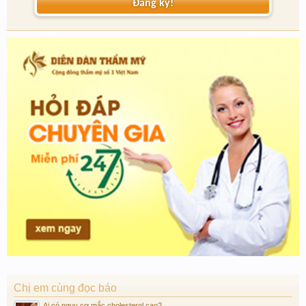
Đăng ký!
Chị em cùng đọc báo
Ai có nguy cơ mắc cholesterol cao?