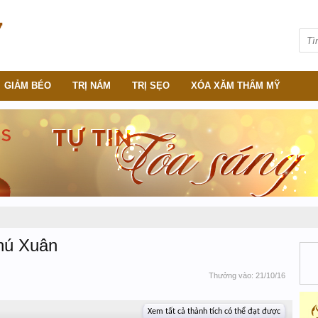
GIẢM BÉO
TRỊ NÁM
TRỊ SẸO
XÓA XĂM THẨM MỸ
hú Xuân
Thưởng vào:
21/10/16
Xem tất cả thành tích có thể đạt được