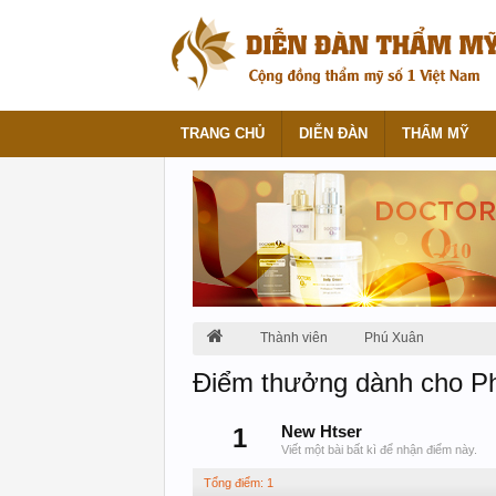
TRANG CHỦ
DIỄN ĐÀN
THẨM MỸ
Thành viên
Phú Xuân
Điểm thưởng dành cho P
1
New Htser
Viết một bài bất kì để nhận điểm này.
Tổng điểm: 1