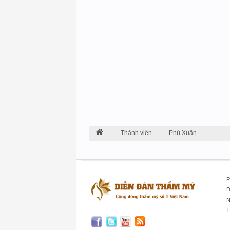
Thành viên
Phú Xuân
P
Đ
N
T