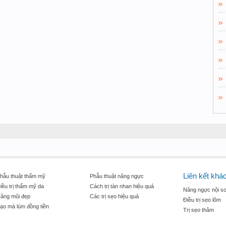
Liên kết khá
hẫu thuật thẩm mỹ
Phẫu thuật nâng ngực
iều trị thẩm mỹ da
Cách trị tàn nhan hiệu quả
Nâng ngực nội so
âng mũi đẹp
Các trị sẹo hiệu quả
Điều trị sẹo lõm
ạo mà lúm đồng tiền
Trị sẹo thâm