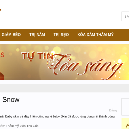
GIẢM BÉO
TRỊ NÁM
TRỊ SẸO
XÓA XĂM THẨM MỸ
n Snow
Đăng
mặt Baby skin về đây Hiện công nghệ baby Skin đã được ứng dụng rất thành công
đàn:
Thẩm mỹ viện Thu Cúc