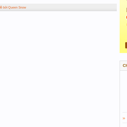
 đề bởi Queen Snow
C