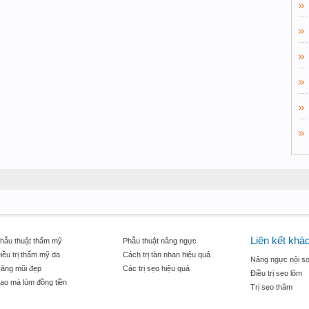
Liên kết khá
hẫu thuật thẩm mỹ
Phẫu thuật nâng ngực
iều trị thẩm mỹ da
Cách trị tàn nhan hiệu quả
Nâng ngực nội so
âng mũi đẹp
Các trị sẹo hiệu quả
Điều trị sẹo lõm
ạo mà lúm đồng tiền
Trị sẹo thâm