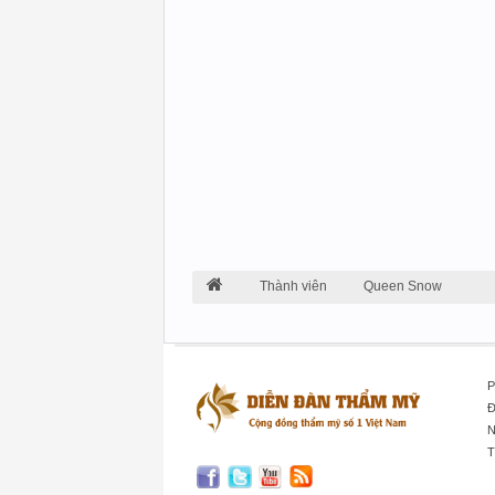
Thành viên
Queen Snow
P
Đ
N
T