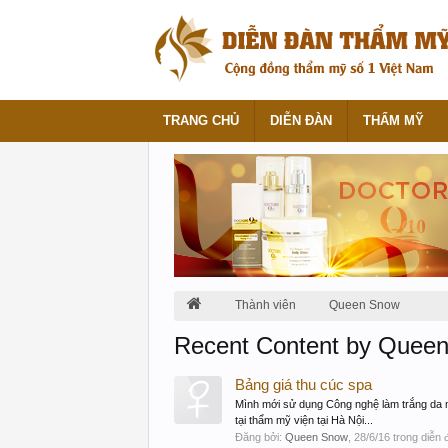
TRANG CHỦ
DIỄN ĐÀN
THẨM MỸ
Thành viên
Queen Snow
Recent Content by Quee
Bảng giá thu cúc spa
Mình mới sử dụng Công nghệ làm trắng da 
tại thẩm mỹ viện tại Hà Nội...
Đăng bởi:
Queen Snow
,
28/6/16
trong diễn 