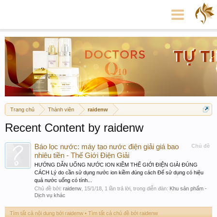
Trang chủ
Thành viên
raidenw
Recent Content by raidenw
Báo lọc nước: máy tạo nước điện giải giá bao
Chủ đề
nhiêu tiền - Thế Giới Điện Giải
HƯỚNG DẪN UỐNG NƯỚC ION KIỀM THẾ GIỚI ĐIỆN GIẢI ĐÚNG
CÁCH Lý do cần sử dụng nước ion kiềm đúng cách Để sử dụng có hiệu
quả nước uống có tính...
Chủ đề bởi:
raidenw
,
15/1/18
, 1 lần trả lời, trong diễn đàn:
Khu sản phẩm -
Dịch vụ khác
Tìm tất cả nội dung bởi raidenw
Tìm tất cả chủ đề bởi raidenw