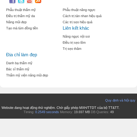
Phẫu thuật thẩm mỹ
Phẫu thuật nâng ngực
Điều trị thẩm mỹ da
Cách trị tàn nhan hiệu quả
Nâng mũi đẹp
Các trị sẹo hiệu quả
Liên kết khác
Tạo mà lúm đồng tiền
Nâng ngực nội soi
Điều trị sẹo lõm
Trị sẹo thâm
Địa chỉ làm đẹp
Danh bạ thẩm mỹ
Bác sĩ thẩm mỹ
Thẩm mỹ viện nâng mũi đẹp
Quy định và Nội quy
Website đang hoạt động thử nghiệm. Chờ giấy phép MXH/TTDT của bộ TT&TT.
Timing:
0.2549 seconds
Memory:
19.697 MB
DB Queries:
49