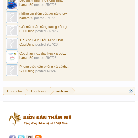
Báo giá thùng nhựa chữ nhật...
hanatc89
posted
25/7/26
những ưu điểm của xe nâng tay...
hanatc89
posted
27/7/26
Giải mã bí ẩn năng lượng vũ trụ
Cuu Dung
posted
27/7/26
Tử Bình Giúp Hiểu Mình Hơn
Cuu Dung
posted
28/7/26
Cột chắn inox dây kéo và cột...
hanatc89
posted
29/7/26
Phong thủy văn phòng và cách...
Cuu Dung
posted
1/8/26
Trang chủ
Thành viên
raidenw