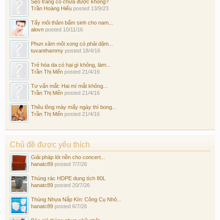
Sẹo trắng có chữa được không?
Trần Hoàng Hiếu
posted
13/9/23
Tẩy môi thâm bẩm sinh cho nam...
alovn
posted
10/11/16
Phun xăm môi xong có phải dặm...
tuvanthammy
posted
18/4/16
Trẻ hóa da có hại gì không, làm...
Trần Thị Mến
posted
21/4/16
Tư vấn mắt: Hai mí mắt không...
Trần Thị Mến
posted
21/4/16
Thêu lông mày mấy ngày thì bong...
Trần Thị Mến
posted
21/4/16
Chủ đề được yêu thích
Giải pháp lót nền cho concert...
hanatc89
posted
7/7/26
Thùng rác HDPE dung tích 80L
hanatc89
posted
20/7/26
Thùng Nhựa Nắp Kín: Công Cụ Nhỏ...
hanatc89
posted
6/7/26