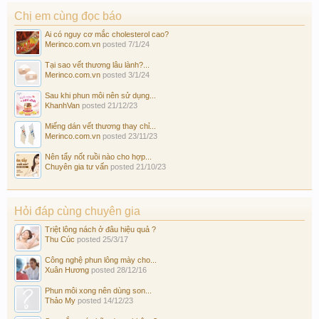
Chị em cùng đọc báo
Ai có nguy cơ mắc cholesterol cao?
Merinco.com.vn
posted
7/1/24
Tại sao vết thương lâu lành?...
Merinco.com.vn
posted
3/1/24
Sau khi phun môi nên sử dụng...
KhanhVan
posted
21/12/23
Miếng dán vết thương thay chỉ...
Merinco.com.vn
posted
23/11/23
Nên tẩy nốt ruồi nào cho hợp...
Chuyên gia tư vấn
posted
21/10/23
Hỏi đáp cùng chuyên gia
Triệt lông nách ở đâu hiệu quả ?
Thu Cúc
posted
25/3/17
Công nghệ phun lông mày cho...
Xuân Hương
posted
28/12/16
Phun môi xong nên dùng son...
Thảo My
posted
14/12/23