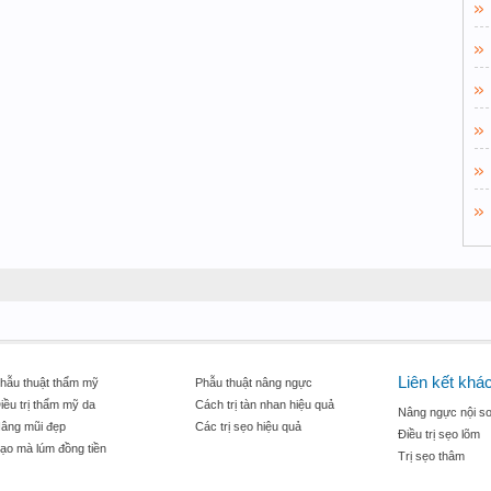
Liên kết khá
hẫu thuật thẩm mỹ
Phẫu thuật nâng ngực
iều trị thẩm mỹ da
Cách trị tàn nhan hiệu quả
Nâng ngực nội so
âng mũi đẹp
Các trị sẹo hiệu quả
Điều trị sẹo lõm
ạo mà lúm đồng tiền
Trị sẹo thâm