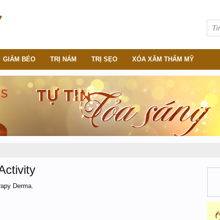
GIẢM BÉO
TRỊ NÁM
TRỊ SẸO
XÓA XĂM THẨM MỸ
ctivity
rapy Derma.