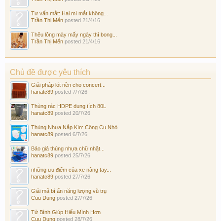
Tư vấn mắt: Hai mí mắt không...
Trần Thị Mến
posted
21/4/16
Thêu lông mày mấy ngày thì bong...
Trần Thị Mến
posted
21/4/16
Chủ đề được yêu thích
Giải pháp lót nền cho concert...
hanatc89
posted
7/7/26
Thùng rác HDPE dung tích 80L
hanatc89
posted
20/7/26
Thùng Nhựa Nắp Kín: Công Cụ Nhỏ...
hanatc89
posted
6/7/26
Báo giá thùng nhựa chữ nhật...
hanatc89
posted
25/7/26
những ưu điểm của xe nâng tay...
hanatc89
posted
27/7/26
Giải mã bí ẩn năng lượng vũ trụ
Cuu Dung
posted
27/7/26
Tử Bình Giúp Hiểu Mình Hơn
Cuu Dung
posted
28/7/26