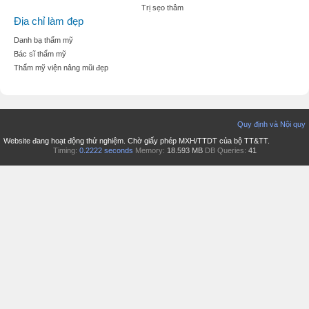
Trị sẹo thâm
Địa chỉ làm đẹp
Danh bạ thẩm mỹ
Bác sĩ thẩm mỹ
Thẩm mỹ viện nâng mũi đẹp
Quy định và Nội quy
Website đang hoạt động thử nghiệm. Chờ giấy phép MXH/TTDT của bộ TT&TT.
Timing:
0.2222 seconds
Memory:
18.593 MB
DB Queries:
41