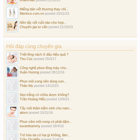
Miếng dán vết thương thay chỉ...
Merinco.com.vn
posted
23/11/23
Nên tẩy nốt ruồi nào cho hợp...
Chuyên gia tư vấn
posted
21/10/23
Hỏi đáp cùng chuyên gia
Triệt lông nách ở đâu hiệu quả ?
Thu Cúc
posted
25/3/17
Công nghệ phun lông mày cho...
Xuân Hương
posted
28/12/16
Phun môi xong nên dùng son...
Thảo My
posted
14/12/23
Sẹo trắng có chữa được không?
Trần Hoàng Hiếu
posted
13/9/23
Tẩy môi thâm bẩm sinh cho nam...
alovn
posted
10/11/16
Phun xăm môi xong có phải dặm...
tuvanthammy
posted
18/4/16
Trẻ hóa da có hại gì không, làm...
Trần Thị Mến
posted
21/4/16