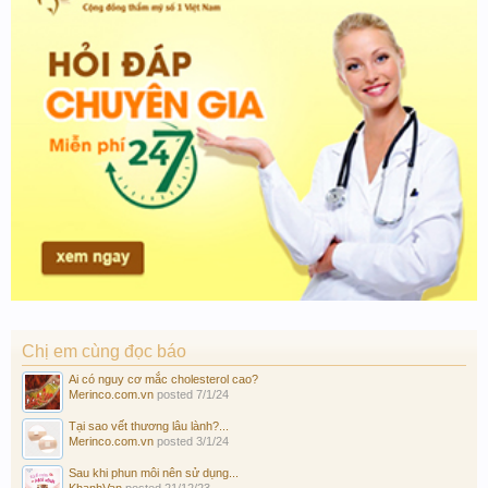
Chị em cùng đọc báo
Ai có nguy cơ mắc cholesterol cao?
Merinco.com.vn
posted
7/1/24
Tại sao vết thương lâu lành?...
Merinco.com.vn
posted
3/1/24
Sau khi phun môi nên sử dụng...
KhanhVan
posted
21/12/23