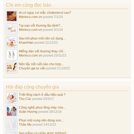
Chị em cùng đọc báo
Ai có nguy cơ mắc cholesterol cao?
Merinco.com.vn
posted
7/1/24
Tại sao vết thương lâu lành?...
Merinco.com.vn
posted
3/1/24
Sau khi phun môi nên sử dụng...
KhanhVan
posted
21/12/23
Miếng dán vết thương thay chỉ...
Merinco.com.vn
posted
23/11/23
Nên tẩy nốt ruồi nào cho hợp...
Chuyên gia tư vấn
posted
21/10/23
Hỏi đáp cùng chuyên gia
Triệt lông nách ở đâu hiệu quả ?
Thu Cúc
posted
25/3/17
Công nghệ phun lông mày cho...
Xuân Hương
posted
28/12/16
Phun môi xong nên dùng son...
Thảo My
posted
14/12/23
Sẹo trắng có chữa được không?