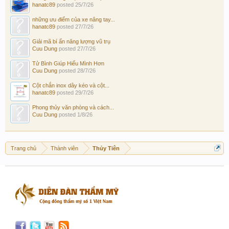
hanatc89
posted
25/7/26
những ưu điểm của xe nâng tay...
hanatc89
posted
27/7/26
Giải mã bí ẩn năng lượng vũ trụ
Cuu Dung
posted
27/7/26
Tử Bình Giúp Hiểu Mình Hơn
Cuu Dung
posted
28/7/26
Cột chắn inox dây kéo và cột...
hanatc89
posted
29/7/26
Phong thủy văn phòng và cách...
Cuu Dung
posted
1/8/26
Trang chủ
Thành viên
Thủy Tiên