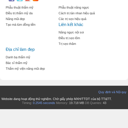
Phẫu thuật thẩm mỹ
Phẫu thuật nâng ngực
Điều trị thẩm mỹ da
Cách trị tàn nhan hiệu quả
Nâng mũi đẹp
Các trị sẹo hiệu quả
Liên kết khác
Tạo mà lúm đồng tiền
Nâng ngực nội soi
Điều trị sẹo lõm
Trị sẹo thâm
Địa chỉ làm đẹp
Danh bạ thẩm mỹ
Bác sĩ thẩm mỹ
Thẩm mỹ viện nâng mũi đẹp
Quy định và Nội quy
Website đang hoạt động thử nghiệm. Chờ giấy phép MXH/TTDT của bộ TT&TT.
Timing:
0.2545 seconds
Memory:
19.718 MB
DB Queries:
43