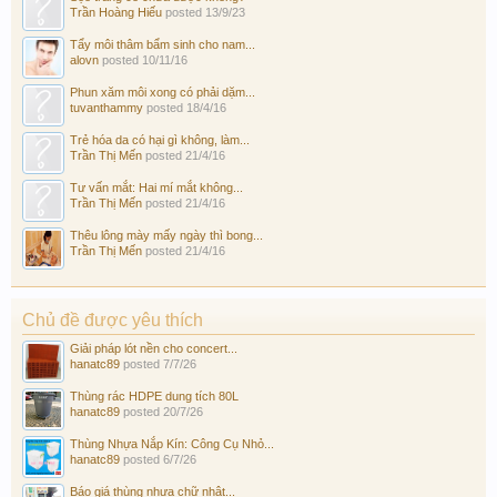
Trần Hoàng Hiếu
posted
13/9/23
Tẩy môi thâm bẩm sinh cho nam...
alovn
posted
10/11/16
Phun xăm môi xong có phải dặm...
tuvanthammy
posted
18/4/16
Trẻ hóa da có hại gì không, làm...
Trần Thị Mến
posted
21/4/16
Tư vấn mắt: Hai mí mắt không...
Trần Thị Mến
posted
21/4/16
Thêu lông mày mấy ngày thì bong...
Trần Thị Mến
posted
21/4/16
Chủ đề được yêu thích
Giải pháp lót nền cho concert...
hanatc89
posted
7/7/26
Thùng rác HDPE dung tích 80L
hanatc89
posted
20/7/26
Thùng Nhựa Nắp Kín: Công Cụ Nhỏ...
hanatc89
posted
6/7/26
Báo giá thùng nhựa chữ nhật...