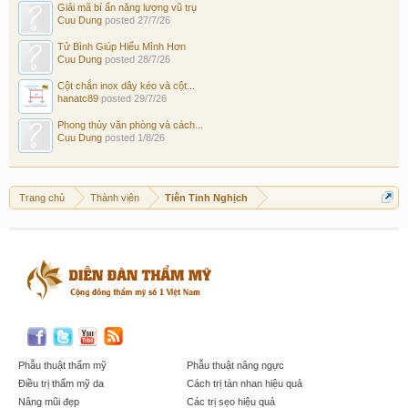
Giải mã bí ẩn năng lượng vũ trụ
Cuu Dung
posted
27/7/26
Tử Bình Giúp Hiểu Mình Hơn
Cuu Dung
posted
28/7/26
Cột chắn inox dây kéo và cột...
hanatc89
posted
29/7/26
Phong thủy văn phòng và cách...
Cuu Dung
posted
1/8/26
Trang chủ
Thành viên
Tiên Tinh Nghịch
Phẫu thuật thẩm mỹ
Phẫu thuật nâng ngực
Điều trị thẩm mỹ da
Cách trị tàn nhan hiệu quả
Nâng mũi đẹp
Các trị sẹo hiệu quả