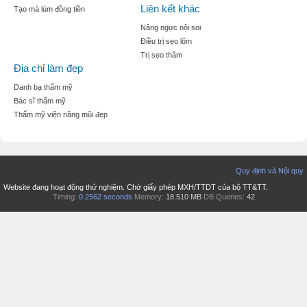
Liên kết khác
Tạo mà lúm đồng tiền
Nâng ngực nội soi
Điều trị sẹo lõm
Trị sẹo thâm
Địa chỉ làm đẹp
Danh bạ thẩm mỹ
Bác sĩ thẩm mỹ
Thẩm mỹ viện nâng mũi đẹp
Quy định và Nội quy
Website đang hoạt động thử nghiệm. Chờ giấy phép MXH/TTDT của bộ TT&TT.
Timing:
0.2562 seconds
Memory:
18.510 MB
DB Queries:
42