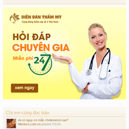
Chị em cùng đọc báo
Ai có nguy cơ mắc cholesterol cao?
Merinco.com.vn
posted
7/1/24