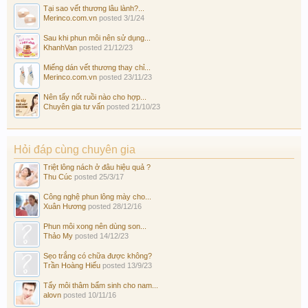
Tại sao vết thương lâu lành?...
Merinco.com.vn
posted
3/1/24
Sau khi phun môi nên sử dụng...
KhanhVan
posted
21/12/23
Miếng dán vết thương thay chỉ...
Merinco.com.vn
posted
23/11/23
Nên tẩy nốt ruồi nào cho hợp...
Chuyên gia tư vấn
posted
21/10/23
Hỏi đáp cùng chuyên gia
Triệt lông nách ở đâu hiệu quả ?
Thu Cúc
posted
25/3/17
Công nghệ phun lông mày cho...
Xuân Hương
posted
28/12/16
Phun môi xong nên dùng son...
Thảo My
posted
14/12/23
Sẹo trắng có chữa được không?
Trần Hoàng Hiếu
posted
13/9/23
Tẩy môi thâm bẩm sinh cho nam...
alovn
posted
10/11/16