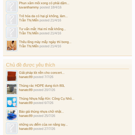
Phun xăm môi xong có phải dặm...
tuvanthammy
posted
18/4/16
Trẻ hóa da có hại gì không, làm...
Trần Thị Mến
posted
21/4/16
Tư vấn mắt: Hai mí mắt không...
Trần Thị Mến
posted
21/4/16
Thêu lông mày mấy ngày thì bong...
Trần Thị Mến
posted
21/4/16
Chủ đề được yêu thích
Giải pháp lót nền cho concert...
hanatc89
posted
7/7/26
Thùng rác HDPE dung tích 80L
hanatc89
posted
20/7/26
Thùng Nhựa Nắp Kín: Công Cụ Nhỏ...
hanatc89
posted
6/7/26
Báo giá thùng nhựa chữ nhật...
hanatc89
posted
25/7/26
những ưu điểm của xe nâng tay...
hanatc89
posted
27/7/26