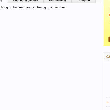
ng
Hoạt động gần đây
Các bài đăng
Thông tin
 không có bài viết nào trên tường của Trần kiên.
C