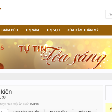
GIẢM BÉO
TRỊ NÁM
TRỊ SẸO
XÓA XĂM THẨM MỸ
 kiên
, 38
được nhìn thấy lần cuối:
15/3/18