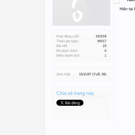
Tườ
Hiện tại
Hoạt động cuối:
15/3/18
Tham gia ngày:
9/5/17
Bài viết:
23
Đã được thích:
0
Điểm thành tích:
1
Sinh nhật:
15/11/87
(Tuổi: 38)
Chia sẻ trang này