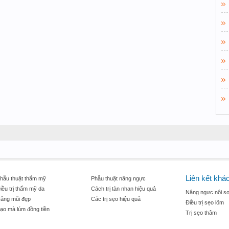
Liên kết khá
hẫu thuật thẩm mỹ
Phẫu thuật nâng ngực
iều trị thẩm mỹ da
Cách trị tàn nhan hiệu quả
Nâng ngực nội so
âng mũi đẹp
Các trị sẹo hiệu quả
Điều trị sẹo lõm
ạo mà lúm đồng tiền
Trị sẹo thâm