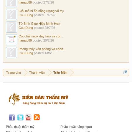
hanatc89
posted
27/7/26
Giải mã bí ẩn năng lượng vũ trụ
Cuu Dung
posted
27/7/26
Tử Bình Giúp Hiểu Mình Hơn
Cuu Dung
posted
28/7/26
Cột chắn inox dây kéo và cột...
hanatc89
posted
29/7/26
Phong thủy văn phòng và cách...
Cuu Dung
posted
1/8/26
Trang chủ
Thành viên
Trần Mến
Phẫu thuật thẩm mỹ
Phẫu thuật nâng ngực