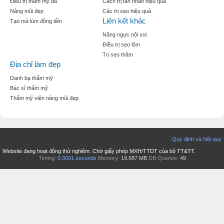
Điều trị thẩm mỹ da
Cách trị tàn nhan hiệu quả
Nâng mũi đẹp
Các trị sẹo hiệu quả
Liên kết khác
Tạo mà lúm đồng tiền
Nâng ngực nội soi
Điều trị sẹo lõm
Trị sẹo thâm
Địa chỉ làm đẹp
Danh bạ thẩm mỹ
Bác sĩ thẩm mỹ
Thẩm mỹ viện nâng mũi đẹp
Quy định và Nội quy
Website đang hoạt động thử nghiệm. Chờ giấy phép MXH/TTDT của bộ TT&TT.
Timing:
0.3001 seconds
Memory:
19.687 MB
DB Queries:
49