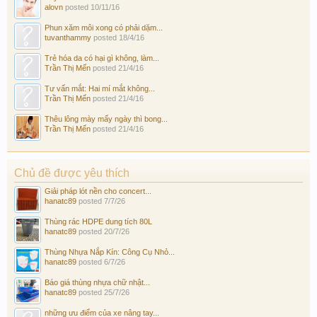
alovn
posted
10/11/16
Phun xăm môi xong có phải dặm...
tuvanthammy
posted
18/4/16
Trẻ hóa da có hại gì không, làm...
Trần Thị Mến
posted
21/4/16
Tư vấn mắt: Hai mí mắt không...
Trần Thị Mến
posted
21/4/16
Thêu lông mày mấy ngày thì bong...
Trần Thị Mến
posted
21/4/16
Chủ đề được yêu thích
Giải pháp lót nền cho concert...
hanatc89
posted
7/7/26
Thùng rác HDPE dung tích 80L
hanatc89
posted
20/7/26
Thùng Nhựa Nắp Kín: Công Cụ Nhỏ...
hanatc89
posted
6/7/26
Báo giá thùng nhựa chữ nhật...
hanatc89
posted
25/7/26
những ưu điểm của xe nâng tay...