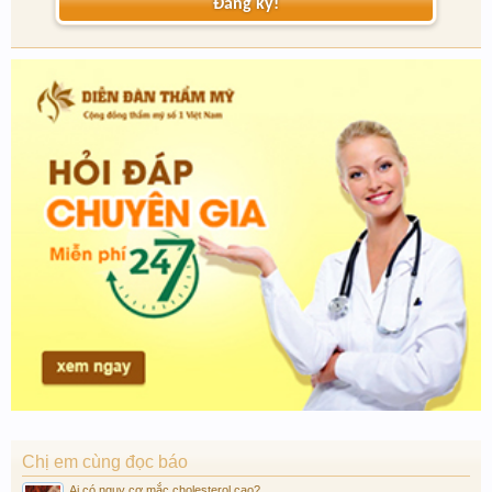
Đăng ký!
Chị em cùng đọc báo
Ai có nguy cơ mắc cholesterol cao?