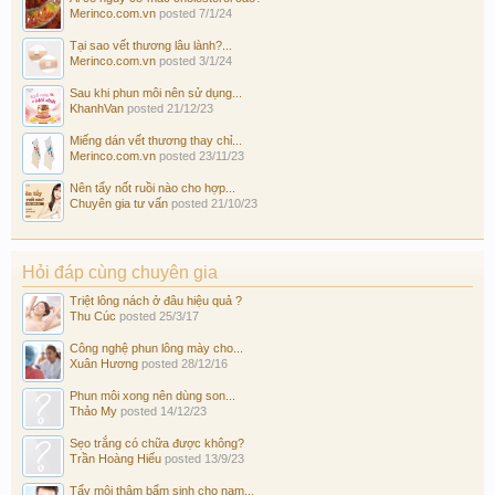
Merinco.com.vn
posted
7/1/24
Tại sao vết thương lâu lành?...
Merinco.com.vn
posted
3/1/24
Sau khi phun môi nên sử dụng...
KhanhVan
posted
21/12/23
Miếng dán vết thương thay chỉ...
Merinco.com.vn
posted
23/11/23
Nên tẩy nốt ruồi nào cho hợp...
Chuyên gia tư vấn
posted
21/10/23
Hỏi đáp cùng chuyên gia
Triệt lông nách ở đâu hiệu quả ?
Thu Cúc
posted
25/3/17
Công nghệ phun lông mày cho...
Xuân Hương
posted
28/12/16
Phun môi xong nên dùng son...
Thảo My
posted
14/12/23
Sẹo trắng có chữa được không?
Trần Hoàng Hiếu
posted
13/9/23
Tẩy môi thâm bẩm sinh cho nam...