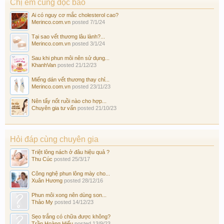
Chị em cùng đọc báo
Ai có nguy cơ mắc cholesterol cao?
Merinco.com.vn
posted
7/1/24
Tại sao vết thương lâu lành?...
Merinco.com.vn
posted
3/1/24
Sau khi phun môi nên sử dụng...
KhanhVan
posted
21/12/23
Miếng dán vết thương thay chỉ...
Merinco.com.vn
posted
23/11/23
Nên tẩy nốt ruồi nào cho hợp...
Chuyên gia tư vấn
posted
21/10/23
Hỏi đáp cùng chuyên gia
Triệt lông nách ở đâu hiệu quả ?
Thu Cúc
posted
25/3/17
Công nghệ phun lông mày cho...
Xuân Hương
posted
28/12/16
Phun môi xong nên dùng son...
Thảo My
posted
14/12/23
Sẹo trắng có chữa được không?
Trần Hoàng Hiếu
posted
13/9/23