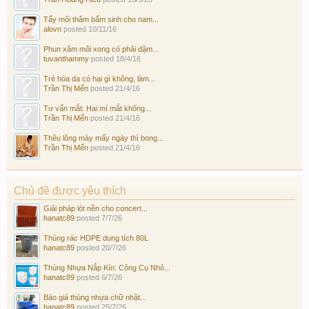
Tẩy môi thâm bẩm sinh cho nam...
alovn
posted
10/11/16
Phun xăm môi xong có phải dặm...
tuvanthammy
posted
18/4/16
Trẻ hóa da có hại gì không, làm...
Trần Thị Mến
posted
21/4/16
Tư vấn mắt: Hai mí mắt không...
Trần Thị Mến
posted
21/4/16
Thêu lông mày mấy ngày thì bong...
Trần Thị Mến
posted
21/4/16
Chủ đề được yêu thích
Giải pháp lót nền cho concert...
hanatc89
posted
7/7/26
Thùng rác HDPE dung tích 80L
hanatc89
posted
20/7/26
Thùng Nhựa Nắp Kín: Công Cụ Nhỏ...
hanatc89
posted
6/7/26
Báo giá thùng nhựa chữ nhật...
hanatc89
posted
25/7/26