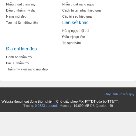
Phẫu thuật thẩm mỹ
Phẫu thuật nâng ngực
Điều trị thẩm mỹ da
Cách trị tàn nhan hiệu quả
Nâng mũi đẹp
Các trị sẹo hiệu quả
Liên kết khác
Tạo mà lúm đồng tiền
Nâng ngực nội soi
Điều trị sẹo lõm
Trị sẹo thâm
Địa chỉ làm đẹp
Danh bạ thẩm mỹ
Bác sĩ thẩm mỹ
Thẩm mỹ viện nâng mũi đẹp
Quy định và Nội quy
Website đang hoạt động thử nghiệm. Chờ giấy phép MXH/TTDT của bộ TT&TT.
Timing:
0.2523 seconds
Memory:
19.690 MB
DB Queries:
49