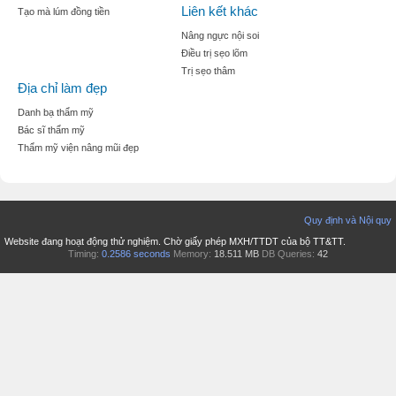
Liên kết khác
Tạo mà lúm đồng tiền
Nâng ngực nội soi
Điều trị sẹo lõm
Trị sẹo thâm
Địa chỉ làm đẹp
Danh bạ thẩm mỹ
Bác sĩ thẩm mỹ
Thẩm mỹ viện nâng mũi đẹp
Quy định và Nội quy
Website đang hoạt động thử nghiệm. Chờ giấy phép MXH/TTDT của bộ TT&TT.
Timing:
0.2586 seconds
Memory:
18.511 MB
DB Queries:
42