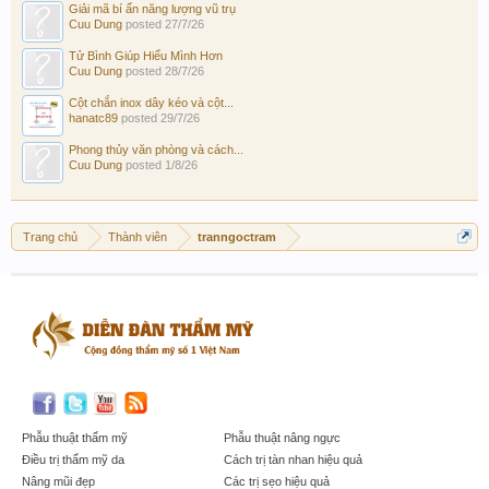
Giải mã bí ẩn năng lượng vũ trụ
Cuu Dung
posted
27/7/26
Tử Bình Giúp Hiểu Mình Hơn
Cuu Dung
posted
28/7/26
Cột chắn inox dây kéo và cột...
hanatc89
posted
29/7/26
Phong thủy văn phòng và cách...
Cuu Dung
posted
1/8/26
Trang chủ
Thành viên
tranngoctram
Phẫu thuật thẩm mỹ
Phẫu thuật nâng ngực
Điều trị thẩm mỹ da
Cách trị tàn nhan hiệu quả
Nâng mũi đẹp
Các trị sẹo hiệu quả