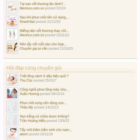
Tại sao vết thương lâu lành?...
Merinco.com.vn
posted
3/1/24
Sau khi phun môi nên sử dụng...
KhanhVan
posted
21/12/23
Miếng dán vết thương thay chỉ...
Merinco.com.vn
posted
23/11/23
Nên tẩy nốt ruồi nào cho hợp...
Chuyên gia tư vấn
posted
21/10/23
Hỏi đáp cùng chuyên gia
Triệt lông nách ở đâu hiệu quả ?
Thu Cúc
posted
25/3/17
Công nghệ phun lông mày cho...
Xuân Hương
posted
28/12/16
Phun môi xong nên dùng son...
Thảo My
posted
14/12/23
Sẹo trắng có chữa được không?
Trần Hoàng Hiếu
posted
13/9/23
Tẩy môi thâm bẩm sinh cho nam...
alovn
posted
10/11/16