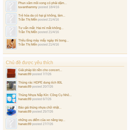
Phun xăm môi xong có phải dặm...
tuvanthammy
posted
18/4/16
Trẻ hóa da có hại gì không, làm...
Trần Thị Mến
posted
21/4/16
Tư vấn mắt: Hai mí mắt không...
Trần Thị Mến
posted
21/4/16
Thêu lông mày mấy ngày thì bong...
Trần Thị Mến
posted
21/4/16
Chủ đề được yêu thích
Giải pháp lót nền cho concert...
hanatc89
posted
7/7/26
Thùng rác HDPE dung tích 80L
hanatc89
posted
20/7/26
Thùng Nhựa Nắp Kín: Công Cụ Nhỏ...
hanatc89
posted
6/7/26
Báo giá thùng nhựa chữ nhật...
hanatc89
posted
25/7/26
những ưu điểm của xe nâng tay...
hanatc89
posted
27/7/26