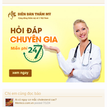
Chị em cùng đọc báo
Ai có nguy cơ mắc cholesterol cao?
Merinco.com.vn
posted
7/1/24