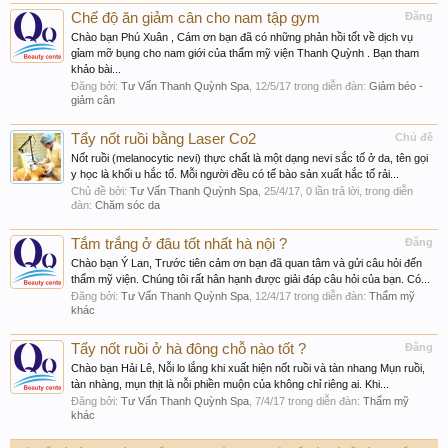
Chế độ ăn giảm cân cho nam tập gym
Đăng
Chào bạn Phú Xuân , Cám ơn bạn đã có những phản hồi tốt về dịch vụ
gỉam mỡ bụng cho nam giới của thẩm mỹ viện Thanh Quỳnh . Bạn tham
khảo bài...
Đăng bởi:
Tư Vấn Thanh Quỳnh Spa
,
12/5/17
trong diễn đàn:
Giảm béo -
giảm cân
Tẩy nốt ruồi bằng Laser Co2
Chủ đề
Nốt ruồi (melanocytic nevi) thực chất là một dạng nevi sắc tố ở da, tên gọi
y học là khối u hắc tố. Mỗi người đều có tế bào sản xuất hắc tố rải...
Chủ đề bởi:
Tư Vấn Thanh Quỳnh Spa
,
25/4/17
, 0 lần trả lời, trong diễn
đàn:
Chăm sóc da
Tắm trắng ở đâu tốt nhất hà nội ?
Đăng
Chào bạn Ý Lan, Trước tiên cảm ơn bạn đã quan tâm và gửi câu hỏi đến
thẩm mỹ viện. Chúng tôi rất hân hạnh được giải đáp câu hỏi của bạn. Có...
Đăng bởi:
Tư Vấn Thanh Quỳnh Spa
,
12/4/17
trong diễn đàn:
Thẩm mỹ
khác
Tẩy nốt ruồi ở hà đông chỗ nào tốt ?
Đăng
Chào bạn Hải Lê, Nỗi lo lắng khi xuất hiện nốt ruồi và tàn nhang Mụn ruồi,
tàn nhàng, mụn thịt là nỗi phiền muộn của không chỉ riêng ai. Khi...
Đăng bởi:
Tư Vấn Thanh Quỳnh Spa
,
7/4/17
trong diễn đàn:
Thẩm mỹ
khác