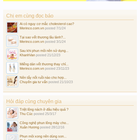
Chị em cùng đọc báo
Ai có nguy cơ mắc cholesterol cao?
Merinco.com.vn
posted
7/1/24
Tại sao vết thương lâu lành?...
Merinco.com.vn
posted
3/1/24
Sau khi phun môi nên sử dụng...
KhanhVan
posted
21/12/23
Miếng dán vết thương thay chỉ...
Merinco.com.vn
posted
23/11/23
Nên tẩy nốt ruồi nào cho hợp...
Chuyên gia tư vấn
posted
21/10/23
Hỏi đáp cùng chuyên gia
Triệt lông nách ở đâu hiệu quả ?
Thu Cúc
posted
25/3/17
Công nghệ phun lông mày cho...
Xuân Hương
posted
28/12/16
Phun môi xong nên dùng son...