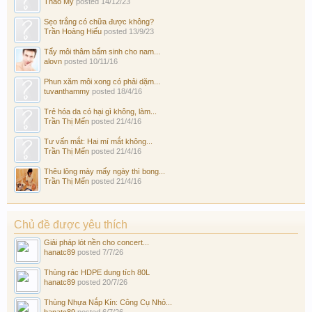
Thảo My
posted
14/12/23
Sẹo trắng có chữa được không?
Trần Hoàng Hiếu
posted
13/9/23
Tẩy môi thâm bẩm sinh cho nam...
alovn
posted
10/11/16
Phun xăm môi xong có phải dặm...
tuvanthammy
posted
18/4/16
Trẻ hóa da có hại gì không, làm...
Trần Thị Mến
posted
21/4/16
Tư vấn mắt: Hai mí mắt không...
Trần Thị Mến
posted
21/4/16
Thêu lông mày mấy ngày thì bong...
Trần Thị Mến
posted
21/4/16
Chủ đề được yêu thích
Giải pháp lót nền cho concert...
hanatc89
posted
7/7/26
Thùng rác HDPE dung tích 80L
hanatc89
posted
20/7/26
Thùng Nhựa Nắp Kín: Công Cụ Nhỏ...
hanatc89
posted
6/7/26