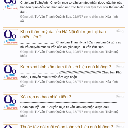
Chào bạn Tuấn Anh , Chuyên mục tư vấn làm đẹp nhận được câu hỏi của
bạn liên quan đến các thắc mắc nên xoá hình xăm tạm thời như thế nào để
đạt...
Đăng bởi:
Tư Vấn Thanh Quỳnh Spa
,
21/9/17
trong diễn đàn:
Xóa hình
xăm
Khoa thẩm mỹ da liễu Hà Nội đốt mụn thịt bao
Đăng
nhiêu tiền ?
,,,,,,,,,,,,,,,,,,,,,,,,,,,,,,,,,,,,,,,,, Chào bạn Thanh Nga ! Cảm ơn bạn đã gửi câu
hỏi về chuyên mục tư vấn của chuyên mục Tư vấn làm Đẹp...
Đăng bởi:
Tư Vấn Thanh Quỳnh Spa
,
19/9/17
trong diễn đàn:
Thẩm mỹ
khác
Kem xoá hình xăm tạm thời có hiệu quả không ?
Đăng
............................................ \\\\\\\\\\\\\\\\\\\\\\\\\\\\\\\\\\\\\\\\\\\\\\\\\ Chào bạn Phú
Xuân , Chuyên mục tư vấn làm đẹp nhận...
Đăng bởi:
Tư Vấn Thanh Quỳnh Spa
,
28/7/17
trong diễn đàn:
Xóa hình
xăm
Xóa rạn da bao nhiêu tiền ?
Đăng
-------------------------------------------------------------------------------------
Chào bạn Mỹ Lan , Chuyên mục tư vấn làm đẹp nhận được câu...
Đăng bởi:
Tư Vấn Thanh Quỳnh Spa
,
18/7/17
trong diễn đàn:
Thẩm mỹ
khác
Thuốc tẩy nốt ruồi có an toàn và hiệu quả không ?
Đăng