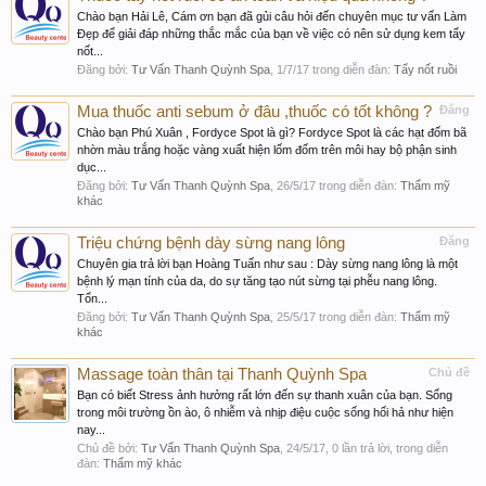
Chào bạn Hải Lê, Cám ơn bạn đã gủi câu hỏi đến chuyên mục tư vấn Làm
Đẹp để giải đáp những thắc mắc của bạn về việc có nên sử dụng kem tẩy
nốt...
Đăng bởi:
Tư Vấn Thanh Quỳnh Spa
,
1/7/17
trong diễn đàn:
Tẩy nốt ruồi
Mua thuốc anti sebum ở đâu ,thuốc có tốt không ?
Đăng
Chào bạn Phú Xuân , Fordyce Spot là gì? Fordyce Spot là các hạt đốm bã
nhờn màu trắng hoặc vàng xuất hiện lốm đốm trên môi hay bộ phận sinh
dục...
Đăng bởi:
Tư Vấn Thanh Quỳnh Spa
,
26/5/17
trong diễn đàn:
Thẩm mỹ
khác
Triệu chứng bệnh dày sừng nang lông
Đăng
Chuyên gia trả lời bạn Hoàng Tuấn như sau : Dày sừng nang lông là một
bệnh lý mạn tính của da, do sự tăng tạo nút sừng tại phễu nang lông.
Tổn...
Đăng bởi:
Tư Vấn Thanh Quỳnh Spa
,
25/5/17
trong diễn đàn:
Thẩm mỹ
khác
Massage toàn thân tại Thanh Quỳnh Spa
Chủ đề
Bạn có biết Stress ảnh hưởng rất lớn đến sự thanh xuân của bạn. Sống
trong môi trường ồn ào, ô nhiễm và nhịp điệu cuộc sống hối hả như hiện
nay...
Chủ đề bởi:
Tư Vấn Thanh Quỳnh Spa
,
24/5/17
, 0 lần trả lời, trong diễn
đàn:
Thẩm mỹ khác