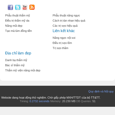
Phẫu thuật thẩm mỹ
Phẫu thuật nâng ngực
Điều trị thẩm mỹ da
Cách trị tàn nhan hiệu quả
Nâng mũi đẹp
Các trị sẹo hiệu quả
Liên kết khác
Tạo mà lúm đồng tiền
Nâng ngực nội soi
Điều trị sẹo lõm
Trị sẹo thâm
Địa chỉ làm đẹp
Danh bạ thẩm mỹ
Bác sĩ thẩm mỹ
Thẩm mỹ viện nâng mũi đẹp
Quy định và Nội quy
Website đang hoạt động thử nghiệm. Chờ giấy phép MXH/TTDT của bộ TT&TT.
Timing:
0.2732 seconds
Memory:
20.230 MB
DB Queries:
51