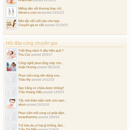
Miếng dán vết thương thay chỉ...
Merinco.com.vn
posted
23/11/23
Nên tẩy nốt ruồi nào cho hợp...
Chuyên gia tư vấn
posted
21/10/23
Hỏi đáp cùng chuyên gia
Triệt lông nách ở đâu hiệu quả ?
Thu Cúc
posted
25/3/17
Công nghệ phun lông mày cho...
Xuân Hương
posted
28/12/16
Phun môi xong nên dùng son...
Thảo My
posted
14/12/23
Sẹo trắng có chữa được không?
Trần Hoàng Hiếu
posted
13/9/23
Tẩy môi thâm bẩm sinh cho nam...
alovn
posted
10/11/16
Phun xăm môi xong có phải dặm...
tuvanthammy
posted
18/4/16
Trẻ hóa da có hại gì không, làm...
Trần Thị Mến
posted
21/4/16