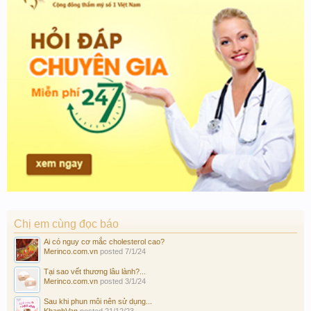
Chị em cùng đọc báo
Ai có nguy cơ mắc cholesterol cao?
Merinco.com.vn
posted
7/1/24
Tại sao vết thương lâu lành?...
Merinco.com.vn
posted
3/1/24
Sau khi phun môi nên sử dụng...
KhanhVan
posted
21/12/23