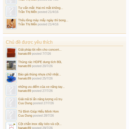
Tư vấn mắt: Hai mí mắt không...
Trần Thị Mến
posted
21/4/16
Thêu lông mày mấy ngày thì bong...
Trần Thị Mến
posted
21/4/16
Chủ đề được yêu thích
Giải pháp lót nền cho concert...
hanatc89
posted
7/7/26
Thùng rác HDPE dung tích 80L
hanatc89
posted
20/7/26
Báo giá thùng nhựa chữ nhật...
hanatc89
posted
25/7/26
những ưu điểm của xe nâng tay...
hanatc89
posted
27/7/26
Giải mã bí ẩn năng lượng vũ trụ
Cuu Dung
posted
27/7/26
Tử Bình Giúp Hiểu Mình Hơn
Cuu Dung
posted
28/7/26
Cột chắn inox dây kéo và cột...
hanatc89
posted
29/7/26