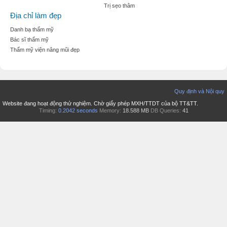
Trị sẹo thâm
Địa chỉ làm đẹp
Danh bạ thẩm mỹ
Bác sĩ thẩm mỹ
Thẩm mỹ viện nâng mũi đẹp
Quy định và Nội quy
Website đang hoạt động thử nghiệm. Chờ giấy phép MXH/TTDT của bộ TT&TT.
Timing:
0.2042 seconds
Memory:
18.588 MB
DB Queries:
41