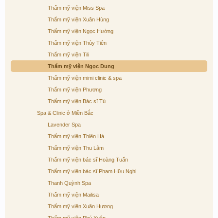
Thẩm mỹ viện Miss Spa
Thẩm mỹ viện Xuân Hùng
Thẩm mỹ viện Ngọc Hường
Thẩm mỹ viện Thủy Tiên
Thẩm mỹ viện Tili
Thẩm mỹ viện Ngọc Dung
Thẩm mỹ viện mimi clinic & spa
Thẩm mỹ viện Phương
Thẩm mỹ viện Bác sĩ Tú
Spa & Clinic ở Miền Bắc
Lavender Spa
Thẩm mỹ viện Thiên Hà
Thẩm mỹ viện Thu Lâm
Thẩm mỹ viện bác sĩ Hoàng Tuấn
Thẩm mỹ viện bác sĩ Phạm Hữu Nghị
Thanh Quỳnh Spa
Thẩm mỹ viện Mailisa
Thẩm mỹ viện Xuân Hương