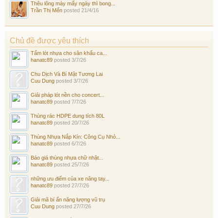
Thêu lông mày mấy ngày thì bong...
Trần Thị Mến
posted
21/4/16
Chủ đề được yêu thích
Tấm lót nhựa cho sân khấu ca...
hanatc89
posted
3/7/26
Chu Dịch Và Bí Mật Tương Lai
Cuu Dung
posted
3/7/26
Giải pháp lót nền cho concert...
hanatc89
posted
7/7/26
Thùng rác HDPE dung tích 80L
hanatc89
posted
20/7/26
Thùng Nhựa Nắp Kín: Công Cụ Nhỏ...
hanatc89
posted
6/7/26
Báo giá thùng nhựa chữ nhật...
hanatc89
posted
25/7/26
những ưu điểm của xe nâng tay...
hanatc89
posted
27/7/26
Giải mã bí ẩn năng lượng vũ trụ
Cuu Dung
posted
27/7/26