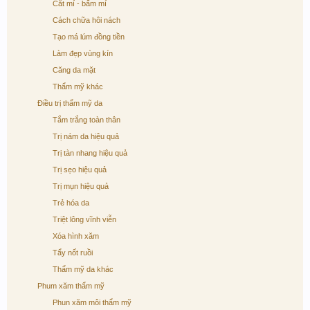
Cắt mí - bấm mí
Cách chữa hôi nách
Tạo má lúm đồng tiền
Làm đẹp vùng kín
Căng da mặt
Thẩm mỹ khác
Điều trị thẩm mỹ da
Tắm trắng toàn thân
Trị nám da hiệu quả
Trị tàn nhang hiệu quả
Trị sẹo hiệu quả
Trị mụn hiệu quả
Trẻ hóa da
Triệt lông vĩnh viễn
Xóa hình xăm
Tẩy nốt ruồi
Thẩm mỹ da khác
Phum xăm thẩm mỹ
Phun xăm môi thẩm mỹ