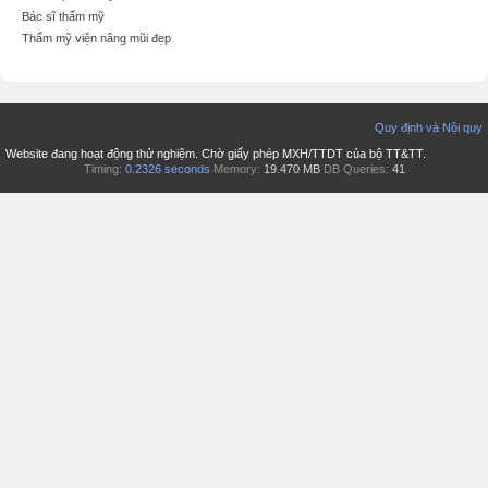
Bác sĩ thẩm mỹ
Thẩm mỹ viện nâng mũi đẹp
Quy định và Nội quy
Website đang hoạt động thử nghiệm. Chờ giấy phép MXH/TTDT của bộ TT&TT.
Timing:
0.2326 seconds
Memory:
19.470 MB
DB Queries:
41