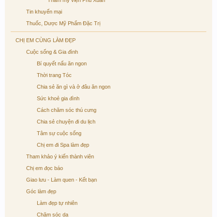
Thẩm mỹ viện Phú Xuân
Tin khuyến mại
Thuốc, Dược Mỹ Phẩm Đặc Trị
CHỊ EM CÙNG LÀM ĐẸP
Cuộc sống & Gia đình
Bí quyết nấu ăn ngon
Thời trang Tóc
Chia sẻ ăn gì và ở đâu ăn ngon
Sức khoẻ gia đình
Cách chăm sóc thú cưng
Chia sẻ chuyện đi du lịch
Tâm sự cuộc sống
Chị em đi Spa làm đẹp
Tham khảo ý kiến thành viên
Chị em đọc báo
Giao lưu - Làm quen - Kết bạn
Góc làm đẹp
Làm đẹp tự nhiên
Chăm sóc da