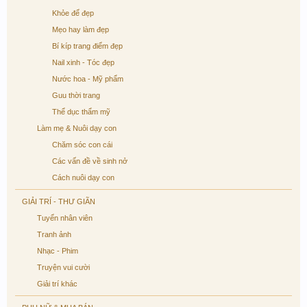
Khỏe để đẹp
Mẹo hay làm đẹp
Bí kíp trang điểm đẹp
Nail xinh - Tóc đẹp
Nước hoa - Mỹ phẩm
Guu thời trang
Thể dục thẩm mỹ
Làm mẹ & Nuôi dạy con
Chăm sóc con cái
Các vấn đề về sinh nở
Cách nuôi dạy con
GIẢI TRÍ - THƯ GIÃN
Tuyển nhân viên
Tranh ảnh
Nhạc - Phim
Truyện vui cười
Giải trí khác