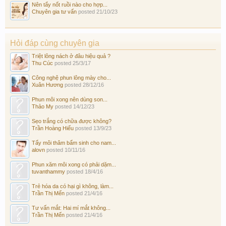
Nên tẩy nốt ruồi nào cho hợp...
Chuyên gia tư vấn
posted
21/10/23
Hỏi đáp cùng chuyên gia
Triệt lông nách ở đâu hiệu quả ?
Thu Cúc
posted
25/3/17
Công nghệ phun lông mày cho...
Xuân Hương
posted
28/12/16
Phun môi xong nên dùng son...
Thảo My
posted
14/12/23
Sẹo trắng có chữa được không?
Trần Hoàng Hiếu
posted
13/9/23
Tẩy môi thâm bẩm sinh cho nam...
alovn
posted
10/11/16
Phun xăm môi xong có phải dặm...
tuvanthammy
posted
18/4/16
Trẻ hóa da có hại gì không, làm...
Trần Thị Mến
posted
21/4/16
Tư vấn mắt: Hai mí mắt không...
Trần Thị Mến
posted
21/4/16