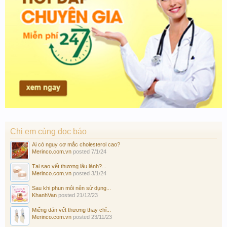
Chị em cùng đọc báo
Ai có nguy cơ mắc cholesterol cao?
Merinco.com.vn
posted
7/1/24
Tại sao vết thương lâu lành?...
Merinco.com.vn
posted
3/1/24
Sau khi phun môi nên sử dụng...
KhanhVan
posted
21/12/23
Miếng dán vết thương thay chỉ...
Merinco.com.vn
posted
23/11/23