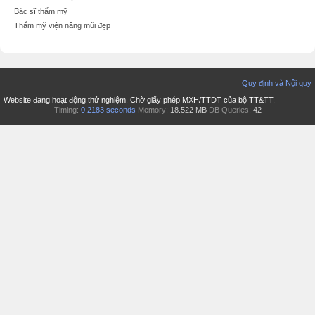
Bác sĩ thẩm mỹ
Thẩm mỹ viện nâng mũi đẹp
Quy định và Nội quy
Website đang hoạt động thử nghiệm. Chờ giấy phép MXH/TTDT của bộ TT&TT.
Timing:
0.2183 seconds
Memory:
18.522 MB
DB Queries:
42