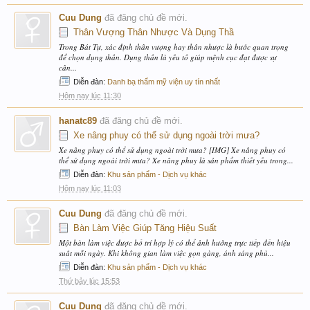
Cuu Dung
đã đăng chủ đề mới.
Thân Vượng Thân Nhược Và Dụng Thầ
Trong Bát Tự, xác định thân vượng hay thân nhược là bước quan trọng
để chọn dụng thần. Dụng thần là yếu tố giúp mệnh cục đạt được sự
cân...
Diễn đàn:
Danh bạ thẩm mỹ viện uy tín nhất
Hôm nay lúc 11:30
hanatc89
đã đăng chủ đề mới.
Xe nâng phuy có thể sử dụng ngoài trời mưa?
Xe nâng phuy có thể sử dụng ngoài trời mưa? [IMG] Xe nâng phuy có
thể sử dụng ngoài trời mưa? Xe nâng phuy là sản phẩm thiết yếu trong...
Diễn đàn:
Khu sản phẩm - Dịch vụ khác
Hôm nay lúc 11:03
Cuu Dung
đã đăng chủ đề mới.
Bàn Làm Việc Giúp Tăng Hiệu Suất
Một bàn làm việc được bố trí hợp lý có thể ảnh hưởng trực tiếp đến hiệu
suất mỗi ngày. Khi không gian làm việc gọn gàng, ánh sáng phù...
Diễn đàn:
Khu sản phẩm - Dịch vụ khác
Thứ bảy lúc 15:53
Cuu Dung
đã đăng chủ đề mới.