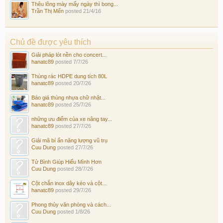
Thêu lông mày mấy ngày thì bong...
Trần Thị Mến
posted
21/4/16
Chủ đề được yêu thích
Giải pháp lót nền cho concert...
hanatc89
posted
7/7/26
Thùng rác HDPE dung tích 80L
hanatc89
posted
20/7/26
Báo giá thùng nhựa chữ nhật...
hanatc89
posted
25/7/26
những ưu điểm của xe nâng tay...
hanatc89
posted
27/7/26
Giải mã bí ẩn năng lượng vũ trụ
Cuu Dung
posted
27/7/26
Tử Bình Giúp Hiểu Mình Hơn
Cuu Dung
posted
28/7/26
Cột chắn inox dây kéo và cột...
hanatc89
posted
29/7/26
Phong thủy văn phòng và cách...
Cuu Dung
posted
1/8/26