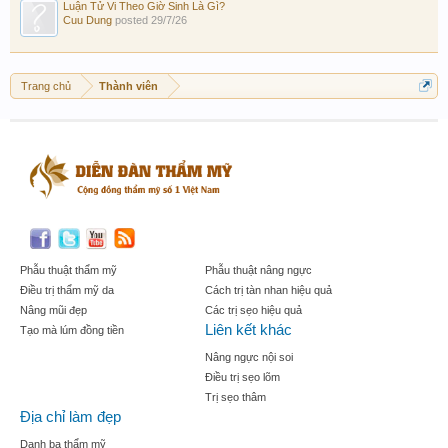
Luận Tử Vi Theo Giờ Sinh Là Gì?
Cuu Dung
posted
29/7/26
Trang chủ
Thành viên
Phẫu thuật thẩm mỹ
Phẫu thuật nâng ngực
Điều trị thẩm mỹ da
Cách trị tàn nhan hiệu quả
Nâng mũi đẹp
Các trị sẹo hiệu quả
Liên kết khác
Tạo mà lúm đồng tiền
Nâng ngực nội soi
Điều trị sẹo lõm
Trị sẹo thâm
Địa chỉ làm đẹp
Danh bạ thẩm mỹ