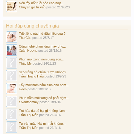
Nên tẩy nốt ruồi nào cho hợp...
Chuyên gia tư vấn
posted
21/10/23
Hỏi đáp cùng chuyên gia
Triệt lông nách ở đâu hiệu quả ?
Thu Cúc
posted
25/3/17
Công nghệ phun lông mày cho...
Xuân Hương
posted
28/12/16
Phun môi xong nên dùng son...
Thảo My
posted
14/12/23
Sẹo trắng có chữa được không?
Trần Hoàng Hiếu
posted
13/9/23
Tẩy môi thâm bẩm sinh cho nam...
alovn
posted
10/11/16
Phun xăm môi xong có phải dặm...
tuvanthammy
posted
18/4/16
Trẻ hóa da có hại gì không, làm...
Trần Thị Mến
posted
21/4/16
Tư vấn mắt: Hai mí mắt không...
Trần Thị Mến
posted
21/4/16