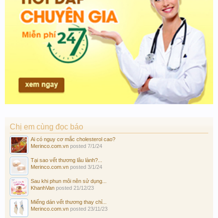
Chị em cùng đọc báo
Ai có nguy cơ mắc cholesterol cao?
Merinco.com.vn
posted
7/1/24
Tại sao vết thương lâu lành?...
Merinco.com.vn
posted
3/1/24
Sau khi phun môi nên sử dụng...
KhanhVan
posted
21/12/23
Miếng dán vết thương thay chỉ...
Merinco.com.vn
posted
23/11/23