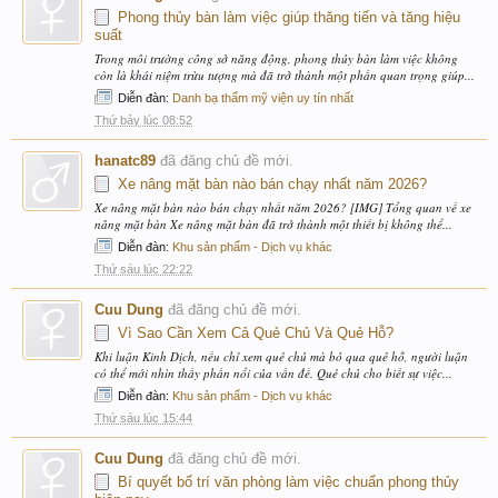
Phong thủy bàn làm việc giúp thăng tiến và tăng hiệu
suất
Trong môi trường công sở năng động, phong thủy bàn làm việc không
còn là khái niệm trừu tượng mà đã trở thành một phần quan trọng giúp...
Diễn đàn:
Danh bạ thẩm mỹ viện uy tín nhất
Thứ bảy lúc 08:52
hanatc89
đã đăng chủ đề mới.
Xe nâng mặt bàn nào bán chạy nhất năm 2026?
Xe nâng mặt bàn nào bán chạy nhất năm 2026? [IMG] Tổng quan về xe
nâng mặt bàn Xe nâng mặt bàn đã trở thành một thiết bị không thể...
Diễn đàn:
Khu sản phẩm - Dịch vụ khác
Thứ sáu lúc 22:22
Cuu Dung
đã đăng chủ đề mới.
Vì Sao Cần Xem Cả Quẻ Chủ Và Quẻ Hỗ?
Khi luận Kinh Dịch, nếu chỉ xem quẻ chủ mà bỏ qua quẻ hỗ, người luận
có thể mới nhìn thấy phần nổi của vấn đề. Quẻ chủ cho biết sự việc...
Diễn đàn:
Khu sản phẩm - Dịch vụ khác
Thứ sáu lúc 15:44
Cuu Dung
đã đăng chủ đề mới.
Bí quyết bố trí văn phòng làm việc chuẩn phong thủy