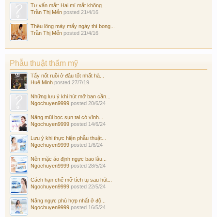
Tư vấn mắt: Hai mí mắt không...
Trần Thị Mến
posted
21/4/16
Thêu lông mày mấy ngày thì bong...
Trần Thị Mến
posted
21/4/16
Phẫu thuật thẩm mỹ
Tẩy nốt ruồi ở đâu tốt nhất hà...
Huệ Minh
posted
27/7/19
Những lưu ý khi hút mỡ bạn cần...
Ngochuyen9999
posted
20/6/24
Nâng mũi bọc sụn tai có vĩnh...
Ngochuyen9999
posted
14/6/24
Lưu ý khi thực hiện phẫu thuật...
Ngochuyen9999
posted
1/6/24
Nên mặc áo định ngực bao lâu...
Ngochuyen9999
posted
28/5/24
Cách hạn chế mỡ tích tụ sau hút...
Ngochuyen9999
posted
22/5/24
Nâng ngực phù hợp nhất ở độ...
Ngochuyen9999
posted
16/5/24