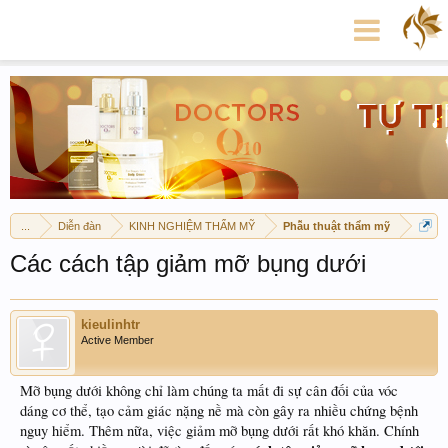
...
Diễn đàn
KINH NGHIỆM THẨM MỸ
Phẫu thuật thẩm mỹ
Các cách tập giảm mỡ bụng dưới
kieulinhtr
Active Member
Mỡ bụng dưới không chỉ làm chúng ta mất đi sự cân đối của vóc
dáng cơ thể, tạo cảm giác nặng nề mà còn gây ra nhiều chứng bệnh
nguy hiểm. Thêm nữa, việc giảm mỡ bụng dưới rất khó khăn. Chính