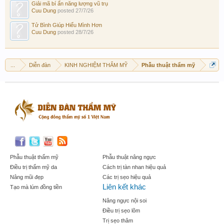
Giải mã bí ẩn năng lượng vũ trụ
Cuu Dung
posted
27/7/26
Tử Bình Giúp Hiểu Mình Hơn
Cuu Dung
posted
28/7/26
...
Diễn đàn
KINH NGHIỆM THẨM MỸ
Phẫu thuật thẩm mỹ
Phẫu thuật thẩm mỹ
Phẫu thuật nâng ngực
Điều trị thẩm mỹ da
Cách trị tàn nhan hiệu quả
Nâng mũi đẹp
Các trị sẹo hiệu quả
Liên kết khác
Tạo mà lúm đồng tiền
Nâng ngực nội soi
Điều trị sẹo lõm
Trị sẹo thâm