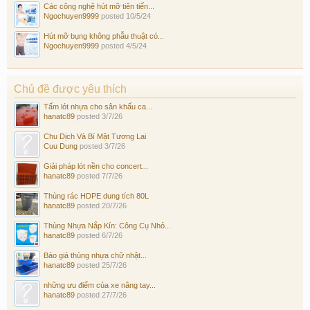
Các công nghệ hút mỡ tiên tiến...
Ngochuyen9999
posted
10/5/24
Hút mỡ bụng không phẫu thuật có...
Ngochuyen9999
posted
4/5/24
Chủ đề được yêu thích
Tấm lót nhựa cho sân khấu ca...
hanatc89
posted
3/7/26
Chu Dịch Và Bí Mật Tương Lai
Cuu Dung
posted
3/7/26
Giải pháp lót nền cho concert...
hanatc89
posted
7/7/26
Thùng rác HDPE dung tích 80L
hanatc89
posted
20/7/26
Thùng Nhựa Nắp Kín: Công Cụ Nhỏ...
hanatc89
posted
6/7/26
Báo giá thùng nhựa chữ nhật...
hanatc89
posted
25/7/26
những ưu điểm của xe nâng tay...
hanatc89
posted
27/7/26