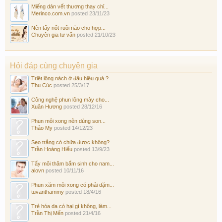
Miếng dán vết thương thay chỉ...
Merinco.com.vn
posted
23/11/23
Nên tẩy nốt ruồi nào cho hợp...
Chuyên gia tư vấn
posted
21/10/23
Hỏi đáp cùng chuyên gia
Triệt lông nách ở đâu hiệu quả ?
Thu Cúc
posted
25/3/17
Công nghệ phun lông mày cho...
Xuân Hương
posted
28/12/16
Phun môi xong nên dùng son...
Thảo My
posted
14/12/23
Sẹo trắng có chữa được không?
Trần Hoàng Hiếu
posted
13/9/23
Tẩy môi thâm bẩm sinh cho nam...
alovn
posted
10/11/16
Phun xăm môi xong có phải dặm...
tuvanthammy
posted
18/4/16
Trẻ hóa da có hại gì không, làm...
Trần Thị Mến
posted
21/4/16