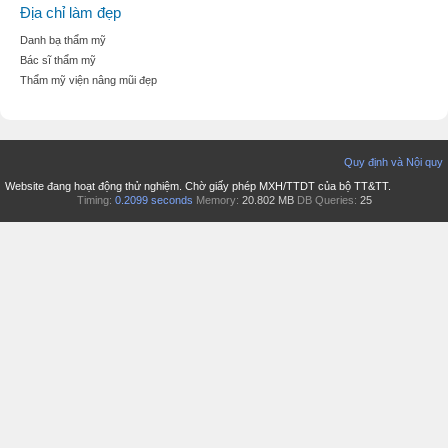
Địa chỉ làm đẹp
Danh bạ thẩm mỹ
Bác sĩ thẩm mỹ
Thẩm mỹ viện nâng mũi đẹp
Quy định và Nội quy
Website đang hoạt động thử nghiệm. Chờ giấy phép MXH/TTDT của bộ TT&TT.
Timing:
0.2099 seconds
Memory:
20.802 MB
DB Queries:
25