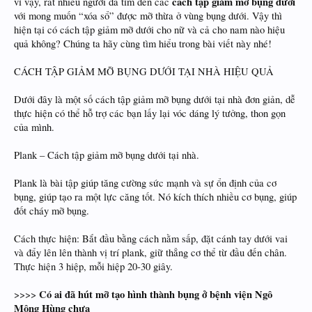
cách tập giảm mỡ bụng dưới
vì vậy, rất nhiều người đã tìm đến các
với mong muốn “xóa sổ” được mỡ thừa ở vùng bụng dưới. Vậy thì
hiện tại có cách tập giảm mỡ dưới cho nữ và cả cho nam nào hiệu
quả không? Chúng ta hãy cùng tìm hiểu trong bài viết này nhé!
CÁCH TẬP GIẢM MỠ BỤNG DƯỚI TẠI NHÀ HIỆU QUẢ
Dưới đây là một số cách tập giảm mỡ bụng dưới tại nhà đơn giản, dễ
thực hiện có thể hỗ trợ các bạn lấy lại vóc dáng lý tưởng, thon gọn
của mình.
Plank – Cách tập giảm mỡ bụng dưới tại nhà.
Plank là bài tập giúp tăng cường sức mạnh và sự ổn định của cơ
bụng, giúp tạo ra một lực căng tốt. Nó kích thích nhiều cơ bụng, giúp
đốt cháy mỡ bụng.
Cách thực hiện: Bắt đầu bằng cách nằm sấp, đặt cánh tay dưới vai
và đẩy lên lên thành vị trí plank, giữ thẳng cơ thể từ đầu đến chân.
Thực hiện 3 hiệp, mỗi hiệp 20-30 giây.
Có ai đã hút mỡ tạo hình thành bụng ở bệnh viện Ngô
>>>>
Mộng Hùng chưa