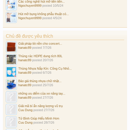
Các công nghệ hút mỡ tiên tiến...
Ngochuyen9999
posted
10/5/24
Hút mỡ bụng không phẫu thuật có...
Ngochuyen9999
posted
4/5/24
Chủ đề được yêu thích
Giải pháp lót nền cho concert...
hanatc89
posted
7/7/26
Thùng rác HDPE dung tích 80L
hanatc89
posted
20/7/26
Thùng Nhựa Nắp Kín: Công Cụ Nhỏ...
hanatc89
posted
6/7/26
Báo giá thùng nhựa chữ nhật...
hanatc89
posted
25/7/26
những ưu điểm của xe nâng tay...
hanatc89
posted
27/7/26
Giải mã bí ẩn năng lượng vũ trụ
Cuu Dung
posted
27/7/26
Tử Bình Giúp Hiểu Mình Hơn
Cuu Dung
posted
28/7/26