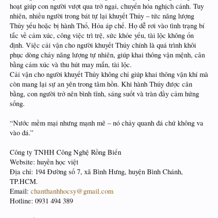
hoạt giúp con người vượt qua trở ngại, chuyển hóa nghịch cảnh. Tuy
nhiên, nhiều người trong bát tự lại khuyết Thủy – tức năng lượng
Thủy yếu hoặc bị hành Thổ, Hỏa áp chế. Họ dễ rơi vào tình trạng bí
tắc về cảm xúc, công việc trì trệ, sức khỏe yếu, tài lộc không ổn
định. Việc cải vận cho người khuyết Thủy chính là quá trình khôi
phục dòng chảy năng lượng tự nhiên, giúp khai thông vận mệnh, cân
bằng cảm xúc và thu hút may mắn, tài lộc.
Cải vận cho người khuyết Thủy không chỉ giúp khai thông vận khí mà
còn mang lại sự an yên trong tâm hồn. Khi hành Thủy được cân
bằng, con người trở nên bình tĩnh, sáng suốt và tràn đầy cảm hứng
sống.
“Nước mềm mại nhưng mạnh mẽ – nó chảy quanh đá chứ không va
vào đá.”
Công ty TNHH Công Nghệ Rồng Biển
Website: huyền học việt
Địa chỉ: 194 Đường số 7, xã Bình Hưng, huyện Bình Chánh,
TP.HCM.
Email:
chanthanhhocsy@gmail.com
Hotline: 0931 494 389