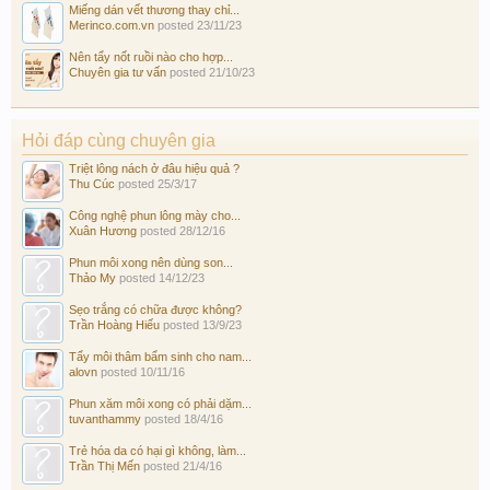
Miếng dán vết thương thay chỉ...
Merinco.com.vn
posted
23/11/23
Nên tẩy nốt ruồi nào cho hợp...
Chuyên gia tư vấn
posted
21/10/23
Hỏi đáp cùng chuyên gia
Triệt lông nách ở đâu hiệu quả ?
Thu Cúc
posted
25/3/17
Công nghệ phun lông mày cho...
Xuân Hương
posted
28/12/16
Phun môi xong nên dùng son...
Thảo My
posted
14/12/23
Sẹo trắng có chữa được không?
Trần Hoàng Hiếu
posted
13/9/23
Tẩy môi thâm bẩm sinh cho nam...
alovn
posted
10/11/16
Phun xăm môi xong có phải dặm...
tuvanthammy
posted
18/4/16
Trẻ hóa da có hại gì không, làm...
Trần Thị Mến
posted
21/4/16