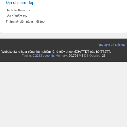
Địa chỉ làm đẹp
Danh bạ thẩm mỹ
Bác sĩ thẩm mỹ
Thẩm mỹ viện nâng mũi đẹp
Quy định và Nội quy
Website đang hoạt động thử nghiệm. Chờ giấy phép MXH/TTDT của bộ TT&TT.
Timing:
0.2183 seconds
Memory:
20.794 MB
DB Queries:
25