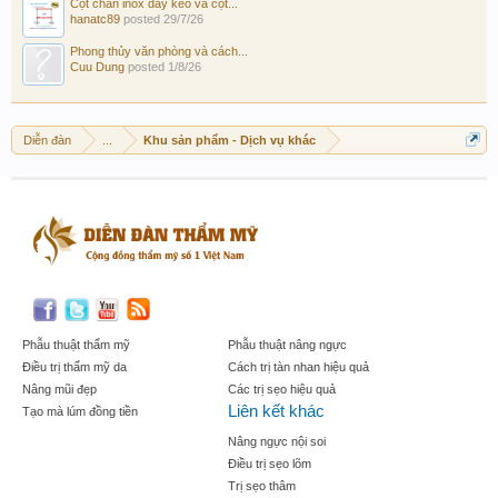
Cột chắn inox dây kéo và cột...
hanatc89
posted
29/7/26
Phong thủy văn phòng và cách...
Cuu Dung
posted
1/8/26
Diễn đàn
...
Khu sản phẩm - Dịch vụ khác
Phẫu thuật thẩm mỹ
Phẫu thuật nâng ngực
Điều trị thẩm mỹ da
Cách trị tàn nhan hiệu quả
Nâng mũi đẹp
Các trị sẹo hiệu quả
Liên kết khác
Tạo mà lúm đồng tiền
Nâng ngực nội soi
Điều trị sẹo lõm
Trị sẹo thâm