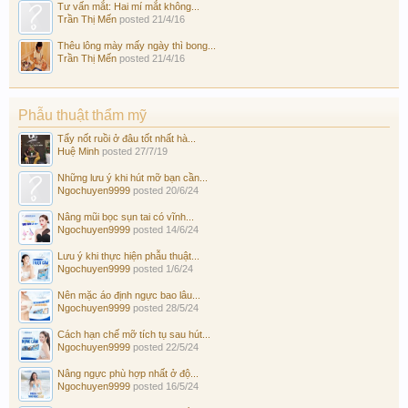
Tư vấn mắt: Hai mí mắt không...
Trần Thị Mến
posted
21/4/16
Thêu lông mày mấy ngày thì bong...
Trần Thị Mến
posted
21/4/16
Phẫu thuật thẩm mỹ
Tẩy nốt ruồi ở đâu tốt nhất hà...
Huệ Minh
posted
27/7/19
Những lưu ý khi hút mỡ bạn cần...
Ngochuyen9999
posted
20/6/24
Nâng mũi bọc sụn tai có vĩnh...
Ngochuyen9999
posted
14/6/24
Lưu ý khi thực hiện phẫu thuật...
Ngochuyen9999
posted
1/6/24
Nên mặc áo định ngực bao lâu...
Ngochuyen9999
posted
28/5/24
Cách hạn chế mỡ tích tụ sau hút...
Ngochuyen9999
posted
22/5/24
Nâng ngực phù hợp nhất ở độ...
Ngochuyen9999
posted
16/5/24