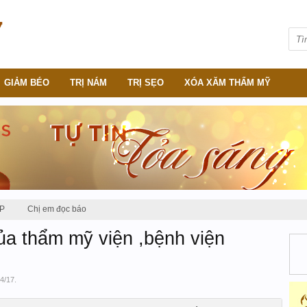
GIẢM BÉO
TRỊ NÁM
TRỊ SẸO
XÓA XĂM THẨM MỸ
P
Chị em đọc báo
ủa thẩm mỹ viện ,bệnh viện
/4/17
.