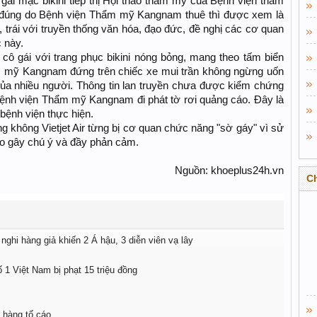
gái mặc bikini tiếp thị Hội thảo thẩm mỹ của Bệnh viện thẩm
đúng do Bệnh viện Thẩm mỹ Kangnam thuê thì được xem là
 trái với truyền thống văn hóa, đạo đức, đề nghị các cơ quan
 này.
cô gái với trang phục bikini nóng bỏng, mang theo tấm biển
m mỹ Kangnam đứng trên chiếc xe mui trần không ngừng uốn
của nhiều người. Thông tin lan truyền chưa được kiểm chứng
Bệnh viện Thẩm mỹ Kangnam đi phát tờ rơi quảng cáo. Đây là
bệnh viện thực hiện.
g không Vietjet Air từng bị cơ quan chức năng "sờ gáy" vì sử
o gây chú ý và đầy phản cảm.
Nguồn: khoeplus24h.vn​
C
ghi hàng giả khiến 2 Á hậu, 3 diễn viên vạ lây
1 Việt Nam bị phạt 15 triệu đồng
 hàng tố cáo