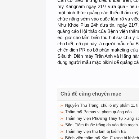
Căn cứ theo những điều khoản trên, cô 
mỹ Kangnam ngày 21/7 vừa qua - nếu 
một hình thức quảng cáo thiếu thẩm mỹ,
chức năng sớm vào cuộc làm rõ vụ việc
Như Khỏe Plus 24h đưa tin, ngày 21/7, 
quảng cáo Hội thảo của Bệnh viện thẩ
éo, giơ cao tấm biển thu hút sự chú ý 
cho biết, cô gái này là người mẫu của 
chiến dịch PR do bộ phận maketing của 
Siêu thị Điện máy Trần Anh và Hãng hàn
dụng người mẫu mặc bikini để quảng cá
Chủ đề cùng chuyên mục
Nguyễn Thu Trang, chủ lô mỹ phẩm 11 tỉ n
Thẩm mỹ Pamas vi phạm quảng cáo
Thẩm mỹ viện Phương Thúy 'tự xưng' số 
Sốc: Tiêm thuốc trắng da vào tĩnh mạch
Thẩm mỹ viện thu lâm bị kiểm tra
Bệnh viện thẩm mỹ Kim Cương bị khách