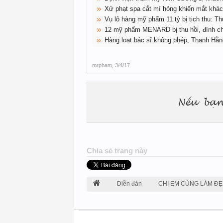
Xử phạt spa cắt mí hỏng khiến mắt khá
Vụ lô hàng mỹ phẩm 11 tỷ bị tịch thu: Th
12 mỹ phẩm MENARD bị thu hồi, đình chỉ
Hàng loạt bác sĩ không phép, Thanh Hằn
mrpham
,
3/4/17
Chia sẻ trang này
Diễn đàn
CHỊ EM CÙNG LÀM ĐẸ