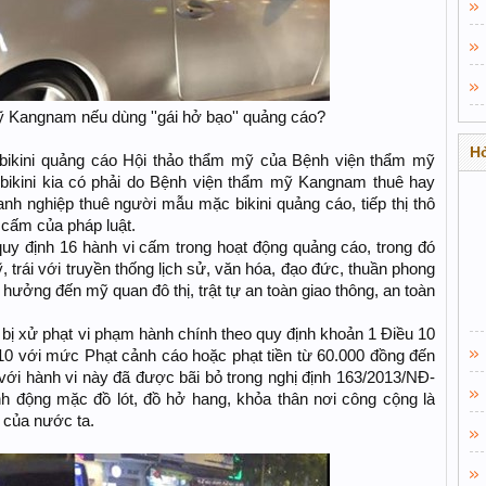
 Kangnam nếu dùng ''gái hở bạo'' quảng cáo?
Hỏ
 bikini quảng cáo Hội thảo thẩm mỹ của Bệnh viện thẩm mỹ
ikini kia có phải do Bệnh viện thẩm mỹ Kangnam thuê hay
anh nghiệp thuê người mẫu mặc bikini quảng cáo, tiếp thị thô
u cấm của pháp luật.
uy định 16 hành vi cấm trong hoạt động quảng cáo, trong đó
 trái với truyền thống lịch sử, văn hóa, đạo đức, thuần phong
ưởng đến mỹ quan đô thị, trật tự an toàn giao thông, an toàn
 bị xử phạt vi phạm hành chính theo quy định khoản 1 Điều 10
0 với mức Phạt cảnh cáo hoặc phạt tiền từ 60.000 đồng đến
với hành vi này đã được bãi bỏ trong nghị định 163/2013/NĐ-
 động mặc đồ lót, đồ hở hang, khỏa thân nơi công cộng là
c của nước ta.