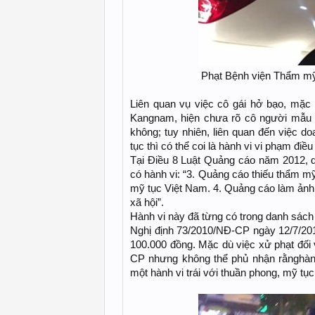
Phạt Bệnh viện Thẩm mỹ
Liên quan vụ việc cô gái hở bạo, mặc
Kangnam, hiện chưa rõ cô người mẫu b
không; tuy nhiên, liên quan đến việc do
tục thì có thể coi là hành vi vi phạm điề
Tại Điều 8 Luật Quảng cáo năm 2012, q
có hành vi: “3. Quảng cáo thiếu thẩm mỹ,
mỹ tục Việt Nam. 4. Quảng cáo làm ảnh h
xã hội”.
Hành vi này đã từng có trong danh sách
Nghị định 73/2010/NĐ-CP ngày 12/7/201
100.000 đồng. Mặc dù việc xử phạt đối 
CP nhưng không thể phủ nhận rằnghành
một hành vi trái với thuần phong, mỹ tụ