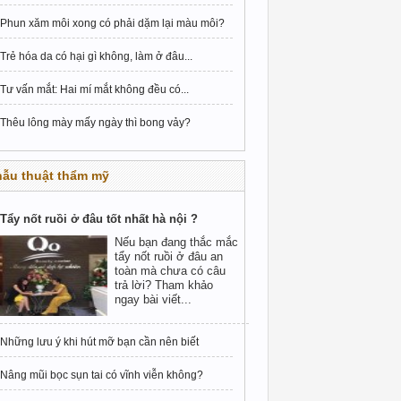
Phun xăm môi xong có phải dặm lại màu môi?
Trẻ hóa da có hại gì không, làm ở đâu...
Tư vấn mắt: Hai mí mắt không đều có...
Thêu lông mày mấy ngày thì bong vảy?
hẫu thuật thẩm mỹ
Tẩy nốt ruồi ở đâu tốt nhất hà nội ?
Nếu bạn đang thắc mắc
tẩy nốt ruồi ở đâu an
toàn mà chưa có câu
trả lời? Tham khảo
ngay bài viết...
Những lưu ý khi hút mỡ bạn cần nên biết
Nâng mũi bọc sụn tai có vĩnh viễn không?