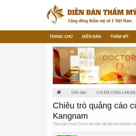
TRANG CHỦ
DIỄN ĐÀN
THẨM MỸ
Diễn đàn
CHỊ EM CÙNG LÀM ĐẸ
Chiêu trò quảng cáo c
Kangnam
Thảo luận trong '
Chị em đọc báo
' bắt đầu bởi
mrpham
,
3