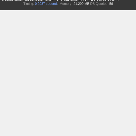
Timing:
0.2987 seconds
Memory:
21.209 MB
DB Queries:
56