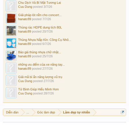
Chu Dịch Và Bí Mật Tương Lai
Cuu Dung
posted
3/7/26
Giải pháp lót nền cho concert...
hanatc89
posted
7/7/26
Thùng rác HDPE dung tích 80L
hanatc89
posted
20/7/26
Thùng Nhựa Nắp Kín: Công Cụ Nhỏ...
hanatc89
posted
6/7/26
Báo giá thùng nhựa chữ nhật...
hanatc89
posted
25/7/26
những ưu điểm của xe nâng tay...
hanatc89
posted
27/7/26
Giải mã bí ẩn năng lượng vũ trụ
Cuu Dung
posted
27/7/26
Tử Bình Giúp Hiểu Mình Hơn
Cuu Dung
posted
28/7/26
Diễn đàn
...
Góc làm đẹp
Làm đẹp tự nhiên