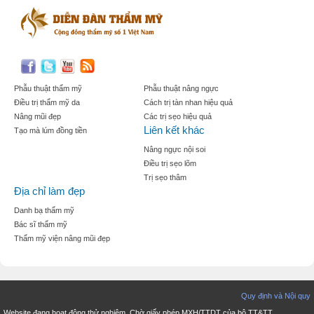
Phẫu thuật thẩm mỹ
Phẫu thuật nâng ngực
Điều trị thẩm mỹ da
Cách trị tàn nhan hiệu quả
Nâng mũi đẹp
Các trị sẹo hiệu quả
Liên kết khác
Tạo mà lúm đồng tiền
Nâng ngực nội soi
Điều trị sẹo lõm
Trị sẹo thâm
Địa chỉ làm đẹp
Danh bạ thẩm mỹ
Bác sĩ thẩm mỹ
Thẩm mỹ viện nâng mũi đẹp
Quy định và Nội quy
Website đang hoạt động thử nghiệm. Chờ giấy phép MXH/TTDT của bộ TT&TT.