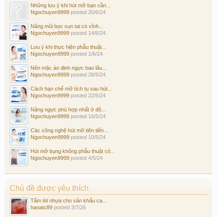
Những lưu ý khi hút mỡ bạn cần...
Ngochuyen9999
posted
20/6/24
Nâng mũi bọc sụn tai có vĩnh...
Ngochuyen9999
posted
14/6/24
Lưu ý khi thực hiện phẫu thuật...
Ngochuyen9999
posted
1/6/24
Nên mặc áo định ngực bao lâu...
Ngochuyen9999
posted
28/5/24
Cách hạn chế mỡ tích tụ sau hút...
Ngochuyen9999
posted
22/5/24
Nâng ngực phù hợp nhất ở độ...
Ngochuyen9999
posted
16/5/24
Các công nghệ hút mỡ tiên tiến...
Ngochuyen9999
posted
10/5/24
Hút mỡ bụng không phẫu thuật có...
Ngochuyen9999
posted
4/5/24
Chủ đề được yêu thích
Tấm lót nhựa cho sân khấu ca...
hanatc89
posted
3/7/26