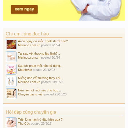
Chị em cùng đọc báo
Ai có nguy cơ mắc cholesterol cao?
Merinco.com.vn
posted
7/1/24
Tại sao vết thương lâu lành?...
Merinco.com.vn
posted
3/1/24
Sau khi phun môi nên sử dụng...
KhanhVan
posted
21/12/23
Miếng dán vết thương thay chỉ...
Merinco.com.vn
posted
23/11/23
Nên tẩy nốt ruồi nào cho hợp...
Chuyên gia tư vấn
posted
21/10/23
Hỏi đáp cùng chuyên gia
Triệt lông nách ở đâu hiệu quả ?
Thu Cúc
posted
25/3/17