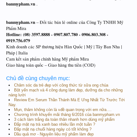
banmypham.vn
.
banmypham.vn
– Đối tác bán lẻ online của Công Ty TNHH Mỹ
Phẩm Mira
Hotline: (08) 3597.8888 - 0907.807.780 - 0906.803.308 -
0919.756.079
Kinh doanh các SP thương hiệu Hàn Quốc | Mỹ | Tây Ban Nha |
Pháp | Italia
Cam kết sản phẩm chính hãng Mỹ phẩm Mira
Giao hàng toàn quốc – Giao hàng thu tiền (COD)
Chủ đề cùng chuyên mục:
Chăm sóc da trẻ đẹp với công thức từ sữa ong chúa
Bột yến mạch và 4 công dụng làm đẹp, dưỡng da cho những
nàng lười
Review Em Serum Thần Thánh Mà E Ưng Nhất Từ Trước Tới
Nay.
Mụn, thâm không còn là vđề quan trọng với em nữa….
Chương trình khuyến mãi tháng 6/2016 của banmypham.vn
3 cách làm trắng da toàn thân nhanh hơn dùng mỹ phẩm
Đắp mặt nạ trà xanh bao nhiêu lần một tuần ?
Đắp mặt nạ chuối hàng ngày có tốt không ?
Dầu quả mơ - Nguyên liệu mỹ phẩm làm đẹp