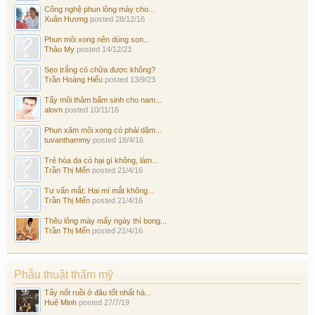
Công nghệ phun lông mày cho...
Xuân Hương
posted
28/12/16
Phun môi xong nên dùng son...
Thảo My
posted
14/12/23
Sẹo trắng có chữa được không?
Trần Hoàng Hiếu
posted
13/9/23
Tẩy môi thâm bẩm sinh cho nam...
alovn
posted
10/11/16
Phun xăm môi xong có phải dặm...
tuvanthammy
posted
18/4/16
Trẻ hóa da có hại gì không, làm...
Trần Thị Mến
posted
21/4/16
Tư vấn mắt: Hai mí mắt không...
Trần Thị Mến
posted
21/4/16
Thêu lông mày mấy ngày thì bong...
Trần Thị Mến
posted
21/4/16
Phẫu thuật thẩm mỹ
Tẩy nốt ruồi ở đâu tốt nhất hà...
Huệ Minh
posted
27/7/19