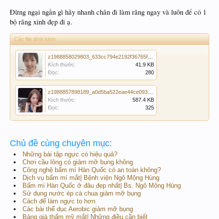
Đừng ngại ngần gì hãy nhanh chân đi làm răng ngay và luôn để có 1
bộ răng xinh đẹp đi ạ.
Các file đính kèm:
z1988858029803_633cc794e2192f36765f75166f633d0f.jpg
Kích thước:
41.9 KB
Đọc:
280
z1988857898189_a0d5ba522eae44ce093114087b9120cd.jpg
Kích thước:
587.4 KB
Đọc:
325
Chủ đề cùng chuyên mục:
Những bài tập ngực có hiệu quả?
Chơi cầu lông có giảm mỡ bụng không
Công nghệ bấm mí Hàn Quốc có an toàn không?
Dịch vụ bấm mí mắt| Bệnh viện Ngô Mộng Hùng
Bấm mí Hàn Quốc ở đâu đẹp nhất| Bs. Ngô Mộng Hùng
Sử dụng nước ép cà chua giảm mỡ bụng
Cách để làm ngực to hơn
Các bài thể dục Aerobic giảm mỡ bụng
Bảng giá thẩm mỹ mắt| Những điều cần biết