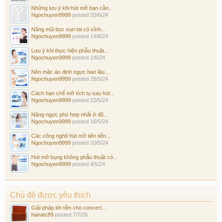
Những lưu ý khi hút mỡ bạn cần...
Ngochuyen9999
posted
20/6/24
Nâng mũi bọc sụn tai có vĩnh...
Ngochuyen9999
posted
14/6/24
Lưu ý khi thực hiện phẫu thuật...
Ngochuyen9999
posted
1/6/24
Nên mặc áo định ngực bao lâu...
Ngochuyen9999
posted
28/5/24
Cách hạn chế mỡ tích tụ sau hút...
Ngochuyen9999
posted
22/5/24
Nâng ngực phù hợp nhất ở độ...
Ngochuyen9999
posted
16/5/24
Các công nghệ hút mỡ tiên tiến...
Ngochuyen9999
posted
10/5/24
Hút mỡ bụng không phẫu thuật có...
Ngochuyen9999
posted
4/5/24
Chủ đề được yêu thích
Giải pháp lót nền cho concert...
hanatc89
posted
7/7/26