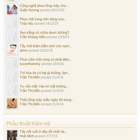
Công nghệ phun lông mày cho...
Xuân Hương
posted
28/12/16
Phun môi xong nên dùng son...
Thảo My
posted
14/12/23
Sẹo trắng có chữa được không?
Trần Hoàng Hiếu
posted
13/9/23
Tẩy môi thâm bẩm sinh cho nam...
alovn
posted
10/11/16
Phun xăm môi xong có phải dặm...
tuvanthammy
posted
18/4/16
Trẻ hóa da có hại gì không, làm...
Trần Thị Mến
posted
21/4/16
Tư vấn mắt: Hai mí mắt không...
Trần Thị Mến
posted
21/4/16
Thêu lông mày mấy ngày thì bong...
Trần Thị Mến
posted
21/4/16
Phẫu thuật thẩm mỹ
Tẩy nốt ruồi ở đâu tốt nhất hà...
Huệ Minh
posted
27/7/19