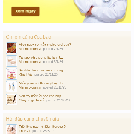
Chị em cùng đọc báo
Ai có nguy cơ mắc cholesterol cao?
Merinco.com.vn
posted
7/1/24
Tại sao vết thương lâu lành?...
Merinco.com.vn
posted
3/1/24
Sau khi phun môi nên sử dụng...
KhanhVan
posted
21/12/23
Miếng dán vết thương thay chỉ...
Merinco.com.vn
posted
23/11/23
Nên tẩy nốt ruồi nào cho hợp...
Chuyên gia tư vấn
posted
21/10/23
Hỏi đáp cùng chuyên gia
Triệt lông nách ở đâu hiệu quả ?
Thu Cúc
posted
25/3/17