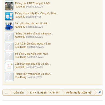
Thùng rác HDPE dung tích 80L
hanatc89
posted
20/7/26
Thùng Nhựa Nắp Kín: Công Cụ Nhỏ...
hanatc89
posted
6/7/26
Báo giá thùng nhựa chữ nhật...
hanatc89
posted
25/7/26
những ưu điểm của xe nâng tay...
hanatc89
posted
27/7/26
Giải mã bí ẩn năng lượng vũ trụ
Cuu Dung
posted
27/7/26
Tử Bình Giúp Hiểu Mình Hơn
Cuu Dung
posted
28/7/26
Cột chắn inox dây kéo và cột...
hanatc89
posted
29/7/26
Phong thủy văn phòng và cách...
Cuu Dung
posted
1/8/26
...
Diễn đàn
KINH NGHIỆM THẨM MỸ
Phẫu thuật thẩm mỹ