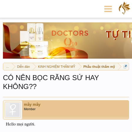
...
Diễn đàn
KINH NGHIỆM THẨM MỸ
Phẫu thuật thẩm mỹ
CÓ NÊN BỌC RĂNG SỨ HAY
KHÔNG??
mây mây
Member
Hello mọi người.