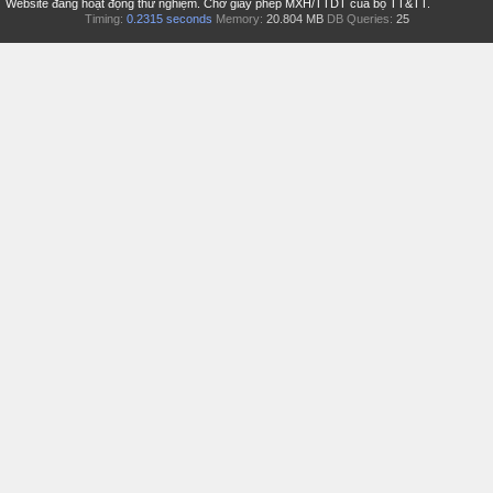
Website đang hoạt động thử nghiệm. Chờ giấy phép MXH/TTDT của bộ TT&TT.
Timing:
0.2315 seconds
Memory:
20.804 MB
DB Queries:
25