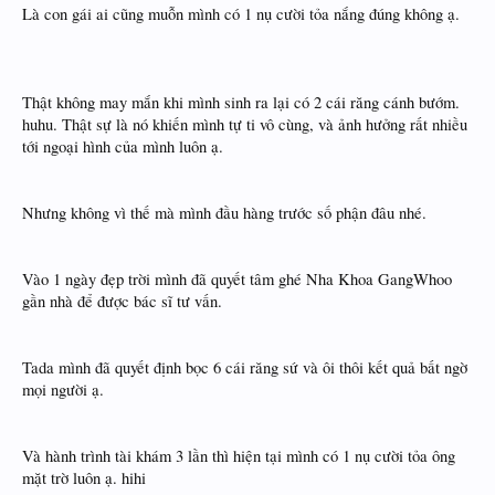
Là con gái ai cũng muỗn mình có 1 nụ cười tỏa nắng đúng không ạ.
Thật không may mắn khi mình sinh ra lại có 2 cái răng cánh bướm.
huhu. Thật sự là nó khiến mình tự ti vô cùng, và ảnh hưởng rất nhiều
tới ngoại hình của mình luôn ạ.
Nhưng không vì thế mà mình đầu hàng trước số phận đâu nhé.
Vào 1 ngày đẹp trời mình đã quyết tâm ghé Nha Khoa GangWhoo
gần nhà để được bác sĩ tư vấn.
Tada mình đã quyết định bọc 6 cái răng sứ và ôi thôi kết quả bất ngờ
mọi người ạ.
Và hành trình tài khám 3 lần thì hiện tại mình có 1 nụ cười tỏa ông
mặt trờ luôn ạ. hihi