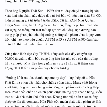
hàng nhập khẩu từ Trung Quốc.
Theo ông Nguyễn Thái Sơn – PGĐ đơn vị, dây chuyền trang bị sản
xuất loại sản phẩm này được đầu tư bài bản và tiên tiến nhất Sài Gòn
hiện tại mang giá trị trên 4 triệu USD, đặt tại KCN Như Quỳnh,
huyện Văn Lâm, tỉnh Hưng Yên. Đặc thù, Ống thép Hòa Phát còn
vật dụng hệ thống thứ test thử áp lực,vét đầu ống, nạo đường hàn
trong giúp phân phối cho thị trường những sản phẩm chất lượng vượt
trội, chế tạo theo tiêu chuẩn ASTM A53 và ASTM A500 đảm bảo
chịu lực thấp và tính thẩm mỹ cao.
Cũng theo lãnh đạo Cty TNHH, công suất của dây chuyền đạt
50.000 tấn/năm, đảm bảo cung ứng hầu hết nhu cầu của thị trường
trên cả nước. Mục tiêu trong năm nay cty sẽ sản xuất thêm sản
lượng 30.000 tấn sản phẩm này cho thị trường.
“Đường kính rất lớn, thành ống cực kỳ dày”, ống thép cỡ to Hòa
Phát là lựa chọn bậc nhất cho những công trình. Mang chất lượng
vượt trội, rộng rãi hóa chủng mẫu dòng sản phẩm mới của ống thép
Hòa Phát chắc chắn sẽ chinh phục được những quý khách hàng, kiến
trúc sư và nhà thầu khó tính nhất. Không tính việc sản xuất ra ống
phép cở lớn thì company Hòa Phát còn muốn phát triển phêm về lĩnh
vực nhằm mục đích: Bảo vệ môi trường và cạnh tranh sở hữu các