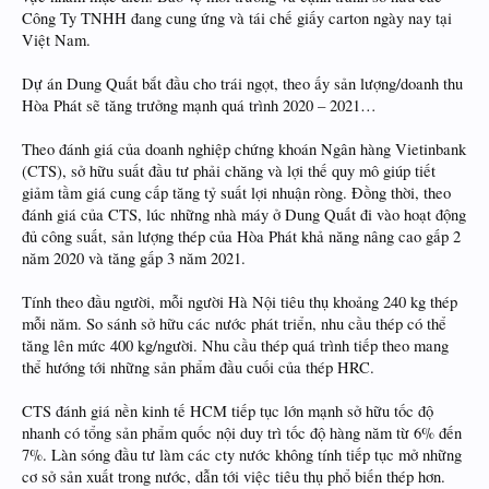
Công Ty TNHH đang cung ứng và tái chế giấy carton ngày nay tại
Việt Nam.
Dự án Dung Quất bắt đầu cho trái ngọt, theo ấy sản lượng/doanh thu
Hòa Phát sẽ tăng trưởng mạnh quá trình 2020 – 2021…
Theo đánh giá của doanh nghiệp chứng khoán Ngân hàng Vietinbank
(CTS), sở hữu suất đầu tư phải chăng và lợi thế quy mô giúp tiết
giảm tầm giá cung cấp tăng tỷ suất lợi nhuận ròng. Đồng thời, theo
đánh giá của CTS, lúc những nhà máy ở Dung Quất đi vào hoạt động
đủ công suất, sản lượng thép của Hòa Phát khả năng nâng cao gấp 2
năm 2020 và tăng gấp 3 năm 2021.
Tính theo đầu người, mỗi người Hà Nội tiêu thụ khoảng 240 kg thép
mỗi năm. So sánh sở hữu các nước phát triển, nhu cầu thép có thể
tăng lên mức 400 kg/người. Nhu cầu thép quá trình tiếp theo mang
thể hướng tới những sản phẩm đầu cuối của thép HRC.
CTS đánh giá nền kinh tế HCM tiếp tục lớn mạnh sở hữu tốc độ
nhanh có tổng sản phẩm quốc nội duy trì tốc độ hàng năm từ 6% đến
7%. Làn sóng đầu tư làm các cty nước không tính tiếp tục mở những
cơ sở sản xuất trong nước, dẫn tới việc tiêu thụ phổ biến thép hơn.