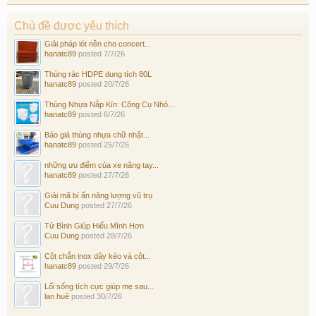
Chủ đề được yêu thích
Giải pháp lót nền cho concert...
hanatc89
posted
7/7/26
Thùng rác HDPE dung tích 80L
hanatc89
posted
20/7/26
Thùng Nhựa Nắp Kín: Công Cụ Nhỏ...
hanatc89
posted
6/7/26
Báo giá thùng nhựa chữ nhật...
hanatc89
posted
25/7/26
những ưu điểm của xe nâng tay...
hanatc89
posted
27/7/26
Giải mã bí ẩn năng lượng vũ trụ
Cuu Dung
posted
27/7/26
Tử Bình Giúp Hiểu Mình Hơn
Cuu Dung
posted
28/7/26
Cột chắn inox dây kéo và cột...
hanatc89
posted
29/7/26
Lối sống tích cực giúp mẹ sau...
lan huê
posted
30/7/26