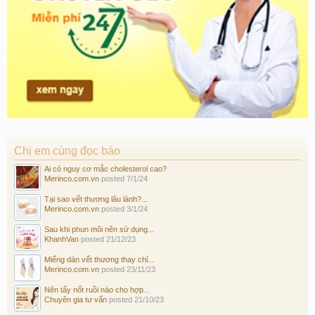
Chị em cùng đọc báo
Ai có nguy cơ mắc cholesterol cao?
Merinco.com.vn
posted
7/1/24
Tại sao vết thương lâu lành?...
Merinco.com.vn
posted
3/1/24
Sau khi phun môi nên sử dụng...
KhanhVan
posted
21/12/23
Miếng dán vết thương thay chỉ...
Merinco.com.vn
posted
23/11/23
Nên tẩy nốt ruồi nào cho hợp...
Chuyên gia tư vấn
posted
21/10/23