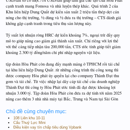
USD/tấn so có một.714 USD/tấn giúp tầm giá chế tạo của Hòa Phát
cạnh tranh mang Fomosa và nhà luyện thép khác. Quá trình 2 của
Khu liên hiệp Dung Quất dự kiến sản xuất 2 triệu tấn thép dẹt cán
nóng cho thị trường, ½ dùng và ½ đưa ra thị trường – CTS đánh giá
không gặp cạnh tranh trong tiêu thụ sản lượng này.
Tỷ suất lợi nhuận ròng HRC dự kiến khoảng 7%, ngoại trừ đấy quy
mô to giúp nâng cao giảm giá thành sản xuất. Chỉ riêng với lợi thế
với thể cảng tiếp nhận tàu 200,000 tấn, CTS ước tính giúp tiết giảm
khoảng 2.300 tỷ đồng/năm chi phí nhập nguyên vật liệu.
tập đoàn Hòa Phát còn đang đẩy mạnh mảng ở TPHCM rồi tái chế
tại khu liên hiệp Dung Quất .từ những công trình thi công xong thì
được company Hòa phát ủy quyền lại cho company Thành Đạt thu
gom và tái chế. Từ việc nhập lại dây cáp tái chế của doanh nghiệp
Thành Đạt thì công ty Hòa Phát ước tính đã đạt được khoảng lợi
nhuận 3.000 tỷ. Tập đoàn Hòa Phát còn đưa ra dự tính tới năm 2025
nâng cao thêm 3 nhà nhà máy tại Bắc, Trung và Nam tại Sài Gòn
Chủ đề cùng chuyên mục:
108 Liên khu 10-11
Cẩu Thuỷ Lực Mini
Điều kiện vay tín chấp tiêu dùng Vpbank