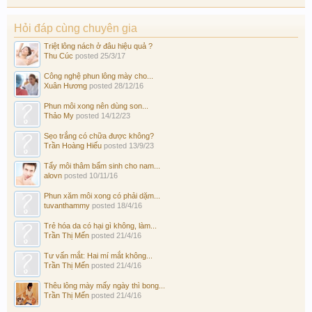
Hỏi đáp cùng chuyên gia
Triệt lông nách ở đâu hiệu quả ?
Thu Cúc
posted
25/3/17
Công nghệ phun lông mày cho...
Xuân Hương
posted
28/12/16
Phun môi xong nên dùng son...
Thảo My
posted
14/12/23
Sẹo trắng có chữa được không?
Trần Hoàng Hiếu
posted
13/9/23
Tẩy môi thâm bẩm sinh cho nam...
alovn
posted
10/11/16
Phun xăm môi xong có phải dặm...
tuvanthammy
posted
18/4/16
Trẻ hóa da có hại gì không, làm...
Trần Thị Mến
posted
21/4/16
Tư vấn mắt: Hai mí mắt không...
Trần Thị Mến
posted
21/4/16
Thêu lông mày mấy ngày thì bong...
Trần Thị Mến
posted
21/4/16