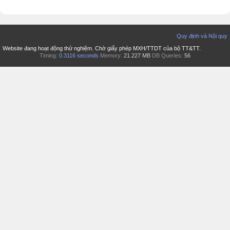
Quy định và Nội quy
Website đang hoạt động thử nghiệm. Chờ giấy phép MXH/TTDT của bộ TT&TT.
Timing:
0.3116 seconds
Memory:
21.227 MB
DB Queries:
56