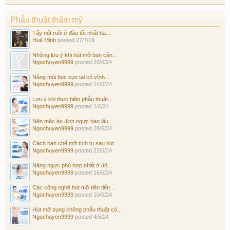
Phẫu thuật thẩm mỹ
Tẩy nốt ruồi ở đâu tốt nhất hà...
Huệ Minh
posted
27/7/19
Những lưu ý khi hút mỡ bạn cần...
Ngochuyen9999
posted
20/6/24
Nâng mũi bọc sụn tai có vĩnh...
Ngochuyen9999
posted
14/6/24
Lưu ý khi thực hiện phẫu thuật...
Ngochuyen9999
posted
1/6/24
Nên mặc áo định ngực bao lâu...
Ngochuyen9999
posted
28/5/24
Cách hạn chế mỡ tích tụ sau hút...
Ngochuyen9999
posted
22/5/24
Nâng ngực phù hợp nhất ở độ...
Ngochuyen9999
posted
16/5/24
Các công nghệ hút mỡ tiên tiến...
Ngochuyen9999
posted
10/5/24
Hút mỡ bụng không phẫu thuật có...
Ngochuyen9999
posted
4/5/24