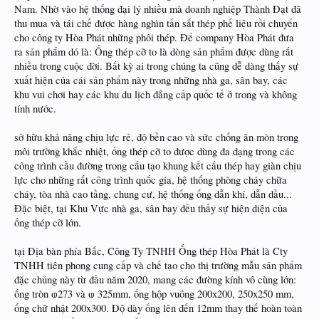
Nam. Nhờ vào hệ thống đại lý nhiều mà doanh nghiệp Thành Đạt đã
thu mua và tái chế được hàng nghìn tấn sắt thép phế liệu rồi chuyển
cho công ty Hòa Phát những phôi thép. Để company Hòa Phát đưa
ra sản phẩm dó là: Ống thép cỡ to là dòng sản phẩm được dùng rất
nhiều trong cuộc đời. Bất kỳ ai trong chúng ta cũng dễ dàng thấy sự
xuất hiện của cái sản phẩm này trong những nhà ga, sân bay, các
khu vui chơi hay các khu du lịch đẳng cấp quốc tế ở trong và không
tính nước.
sở hữu khả năng chịu lực rẻ, độ bền cao và sức chống ăn mòn trong
môi trường khắc nhiệt, ống thép cỡ to được dùng đa dạng trong các
công trình cầu đường trong cấu tạo khung kết cấu thép hay giàn chịu
lực cho những rất công trình quốc gia, hệ thống phòng cháy chữa
cháy, tòa nhà cao tầng, chung cư, hệ thống ống dẫn khí, dẫn dầu...
Đặc biệt, tại Khu Vực nhà ga, sân bay đều thấy sự hiện diện của
ống thép cỡ lớn.
tại Địa bàn phía Bắc, Công Ty TNHH Ống thép Hòa Phát là Cty
TNHH tiên phong cung cấp và chế tạo cho thị trường mẫu sản phẩm
đặc chủng này từ đầu năm 2020, mang các đường kính vô cùng lớn:
ống tròn ⱷ273 và ⱷ 325mm, ống hộp vuông 200x200, 250x250 mm,
ống chữ nhật 200x300. Độ dày ống lên đến 12mm thay thế hoàn toàn