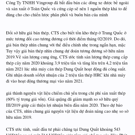
Công Ty TNHH Vingroup đã bắt đầu bán các dòng xe được bề ngoài
và sản xuất ở Toàn Quốc và cứng cáp sẽ nên 1 nguồn thép khá to để
dùng cho cho chiến lược phân phối và buôn bán của mình
Đối sở hữu giá bán thép, CTS cho biết tồn kho thép ở Trung Quốc ở
mức tương đối cao tương đương có thời điểm tháng 02/2019. Do đó,
giá bán thép nhìn chung với thể điều chỉnh nhẹ trong ngắn hạn, mặc
Tuy vậy giá bán thép nhìn chung dự đoán tương đương sở hữu năm
2019.Về sản lượng cung ứng, CTS ước tính sản lượng thép cung cấp
thép cây năm 2020 khoảng 3,9 triệu tấn và tăng lên trên 4,2 triệu tấn
năm 2021 lúc nhà máy cán thép Dung Quất hoạt động đủ công suất.
Ghi nhận doanh số/lợi nhuận của 2 triệu tấn thép HRC khi nhà máy
đi vào hoạt động thương mại vào năm 2021.
giá thành nguyên vật liệu chiếm chủ yếu trong chi phí sản xuất thép
(60% tỷ trọng giá vốn). Giá quặng đã giảm mạnh so sở hữu quý
III/2019 giúp cải thiện lợi nhuận biên đầu năm 2020. Theo dự báo
của CTS, nhìn chung giá nguyên vật liệu dự đoán nâng cao nhẹ so sở
hữu năm 2019.
CTS ước tính, suất đầu tư phải chăng tại Dung Quất khoảng 543