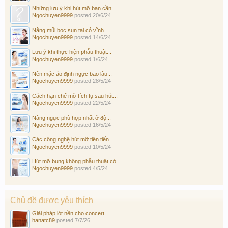
Những lưu ý khi hút mỡ bạn cần...
Ngochuyen9999
posted
20/6/24
Nâng mũi bọc sụn tai có vĩnh...
Ngochuyen9999
posted
14/6/24
Lưu ý khi thực hiện phẫu thuật...
Ngochuyen9999
posted
1/6/24
Nên mặc áo định ngực bao lâu...
Ngochuyen9999
posted
28/5/24
Cách hạn chế mỡ tích tụ sau hút...
Ngochuyen9999
posted
22/5/24
Nâng ngực phù hợp nhất ở độ...
Ngochuyen9999
posted
16/5/24
Các công nghệ hút mỡ tiên tiến...
Ngochuyen9999
posted
10/5/24
Hút mỡ bụng không phẫu thuật có...
Ngochuyen9999
posted
4/5/24
Chủ đề được yêu thích
Giải pháp lót nền cho concert...
hanatc89
posted
7/7/26