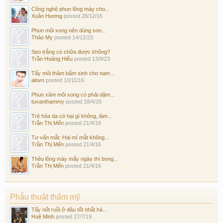
Công nghệ phun lông mày cho...
Xuân Hương
posted
28/12/16
Phun môi xong nên dùng son...
Thảo My
posted
14/12/23
Sẹo trắng có chữa được không?
Trần Hoàng Hiếu
posted
13/9/23
Tẩy môi thâm bẩm sinh cho nam...
alovn
posted
10/11/16
Phun xăm môi xong có phải dặm...
tuvanthammy
posted
18/4/16
Trẻ hóa da có hại gì không, làm...
Trần Thị Mến
posted
21/4/16
Tư vấn mắt: Hai mí mắt không...
Trần Thị Mến
posted
21/4/16
Thêu lông mày mấy ngày thì bong...
Trần Thị Mến
posted
21/4/16
Phẫu thuật thẩm mỹ
Tẩy nốt ruồi ở đâu tốt nhất hà...
Huệ Minh
posted
27/7/19