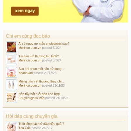
Chị em cùng đọc báo
Ai có nguy cơ mắc cholesterol cao?
Merinco.com.vn
posted
7/1/24
Tại sao vết thương lâu lành?...
Merinco.com.vn
posted
3/1/24
Sau khi phun môi nên sử dụng...
KhanhVan
posted
21/12/23
Miếng dán vết thương thay chỉ...
Merinco.com.vn
posted
23/11/23
Nên tẩy nốt ruồi nào cho hợp...
Chuyên gia tư vấn
posted
21/10/23
Hỏi đáp cùng chuyên gia
Triệt lông nách ở đâu hiệu quả ?
Thu Cúc
posted
25/3/17