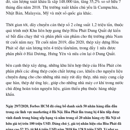
đó, sản lượng xuất khẩu là sắp 148.000 tấn, tăng 35,2% so sở hữu 7
tháng đầu năm 2018. Thị trường xuất khẩu chủ yếu là Campuchia,
Nhật Bản, Malaysia, Mỹ và một số quốc gia khác.
Thời gian tới, dây chuyền cán thép số 2 công suất 1,2 triệu tấn, thuộc
quá trình một Khu liên hợp gang thép Hòa Phát Dung Quất dự kiến
sẽ bắt đầu chạy thử và phân phối sản phẩm cho thị trường phía Nam
từ cuối năm nay. Từ cuối năm 2019, đầu 2020, thép xây dựng Hòa
Phát sẽ đạt sản lượng trên 4 triệu tấn/năm, trong đấy 1 nửa được
phân phối ở Hải Dương, Hưng Yên và nửa còn lại ở Dung Quất.
bên cạnh thép xây dựng, những khu liên hợp thép của Hòa Phát còn
phân phối các dòng thép cuộn chất lượng cao, khiến cho nguyên liệu
chuyên dụng cho cho những nhà máy rút dây thép, nhà máy cung cấp
que hàn, thép dự ứng lực, giúp cho những nhà máy cơ khí trong nước
chủ động hoàn toàn nguyên liệu, giảm thiểu phụ thuộc hàng nhập
khẩu.
Ngày 29/7/2020, Forbes HCM đã công bố danh sách 50 nhãn hàng dẫn đầu
trong các lĩnh vực marketing ở Hà Nội. Hòa Phát lần trang bị 4 liên tiếp được
vinh danh trong bảng xếp hạng và nằm trong số 20 nhãn hàng cty Hà Nội sở
hữu giá trị trên 100 triệu USD. Đáng chú ý, giá trị nhãn hiệu của Hòa Phát đã
nâng cao 52,3% từ 84,6 triệu USD năm 2018 lên 128,9 triệu USD. Ví như so