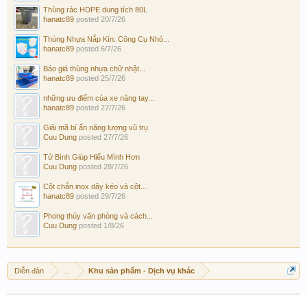
Thùng rác HDPE dung tích 80L
hanatc89
posted
20/7/26
Thùng Nhựa Nắp Kín: Công Cụ Nhỏ...
hanatc89
posted
6/7/26
Báo giá thùng nhựa chữ nhật...
hanatc89
posted
25/7/26
những ưu điểm của xe nâng tay...
hanatc89
posted
27/7/26
Giải mã bí ẩn năng lượng vũ trụ
Cuu Dung
posted
27/7/26
Tử Bình Giúp Hiểu Mình Hơn
Cuu Dung
posted
28/7/26
Cột chắn inox dây kéo và cột...
hanatc89
posted
29/7/26
Phong thủy văn phòng và cách...
Cuu Dung
posted
1/8/26
Diễn đàn
...
Khu sản phẩm - Dịch vụ khác