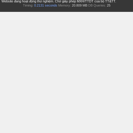
Website đang hoạt động thử nghiệm. Chờ giấy phép MXH/TTDT của bộ TT&TT.
Timing:
0.2131 seconds
Memory:
20.809 MB
DB Queries:
25