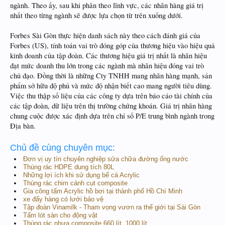
ngành. Theo ấy, sau khi phân theo lĩnh vực, các nhãn hàng giá trị
nhất theo từng ngành sẽ được lựa chọn từ trên xuống dưới.
Forbes Sài Gòn thực hiện danh sách này theo cách đánh giá của
Forbes (US), tính toán vai trò đóng góp của thương hiệu vào hiệu quả
kinh doanh của tập đoàn. Các thương hiệu giá trị nhất là nhãn hiệu
đạt mức doanh thu lớn trong các ngành mà nhãn hiệu đóng vai trò
chủ đạo. Đồng thời là những Cty TNHH mang nhãn hàng mạnh, sản
phẩm sở hữu độ phủ và mức độ nhận biết cao mang người tiêu dùng.
Việc thu thập số liệu của các công ty dựa trên báo cáo tài chính của
các tập đoàn, dữ liệu trên thị trường chứng khoán. Giá trị nhãn hàng
chung cuộc được xác định dựa trên chỉ số P/E trung bình ngành trong
Địa bàn.
Chủ đề cùng chuyên mục:
Đơn vị uy tín chuyên nghiệp sửa chữa đường ống nước
Thùng rác HDPE dung tích 80L
Những lợi ích khi sử dụng bể cá Acrylic
Thùng rác chim cánh cụt composite
Gia công tấm Acrylic hồ bơi tại thành phố Hồ Chí Minh
xe đẩy hàng có lưới bảo vệ
Tập đoàn Vinamilk - Tham vọng vươn ra thế giới tại Sài Gòn
Tấm lót sàn cho động vật
Thùng rác nhựa composite 660 lít ,1000 lít