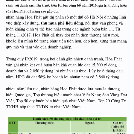
sánh với danh sách lần trước tiên Forbes công bố năm 2016, giá trị thương hiệu
của Hòa Phát đã nâng cao gấp đôi.
nhãn hàng Hòa Phát giữ thị phần số một thủ đô Hà Nội ở những lĩnh
thu mua phế liệu đồng
vực thép xây dựng,
, nội thất văn phòng và
luôn khẳng định vị thế bậc nhất trong các ngành buôn bán,…. Từ
tháng 11/2017, Hòa Phát đã thay đổi nhận diện thương hiệu mới,
khoác lên mình bộ trang phục tiên tiến hơn, đẹp hơn, xứng tầm mang
quy mô và tầm vóc của doanh nghiệp.
Trong quý II/2019, trong bối cảnh gặp nhiều cạnh tranh, Hòa Phát
vẫn ghi nhận kết quả buôn bán khả quan lúc đạt 15.300 tỷ đồng
doanh thu và 2.050 tỷ đồng lợi nhuận sau thuế. Lũy kế 6 tháng đầu
năm, HPG đã đạt 58% kế hoạch lợi nhuận năm có 3.860 tỷ đồng.
nhiều năm liên tục, nhãn hàng Hòa Phát được lựa mua là thương
hiệu Quốc gia, Top thương hiệu mạnh nhất Việt Nam; Sao Vàng Đất
Việt, Top 50 cty buôn bán hiệu quả nhất Việt Nam; Top 20 Công Ty
TNHH nộp thuế TNDN to nhất Việt Nam…