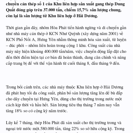
chuyền cán thép số 1 của Khu liên hợp sản xuất gang thép Dung
Quất đóng góp trên 37.000 tấn, chiếm 15,7% sản lượng chung,
còn lại là sản lượng từ Khu liên hợp ở Hải Dương.
Thời gian gần đây, nhôm Hòa Phát tiến hành ngừng và di chuyển gần
như nhà máy cán thép ở KCN Như Quỳnh (xây dựng năm 2001) về
KCN Phố Nối A, Hưng Yên nhằm thông minh hóa sản xuất, từ luyện
– đúc phôi – nhôm liên hoàn trong cộng 1 khu. Công suất của nhà
máy này hiện khoảng 400.000 tấn/năm, việc chuyển động lắp đặt cho
đến thời điểm hiện tại cơ bản đã hoàn thành, đang căn chỉnh và nâng
cấp trang bị để với thể vận hành từ cuối tháng 8, đầu tháng 9 đến.
Trong bối cảnh trên, các nhà máy thuộc Khu liên hợp ở Hải Dương
đã phát huy tối đa công suất, phân bổ sản lượng tăng lên để bù đắp
cho dây chuyền tại Hưng Yên, dùng cho thị trường trong nước một
cách kịp thời và hầu hết. Sản lượng tiêu thụ tháng 7 năm nay vẫn
tăng 18% so có cộng kỳ năm trước.
Lũy kế 7 tháng, thép Hòa Phát đã sản xuất cho thị trường trong và
ngoại trừ nước một.580.000 tấn, tăng 22% so sở hữu cộng kỳ. Trong