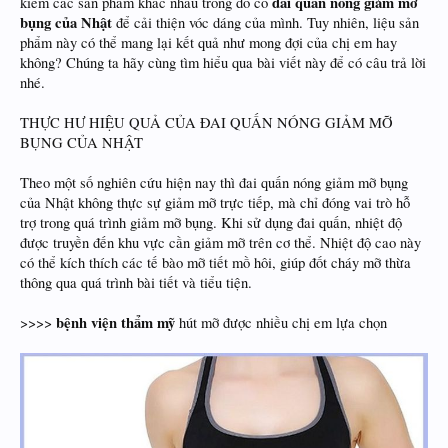
đai quấn nóng giảm mỡ
kiếm các sản phẩm khác nhau trong đó có
bụng của Nhật
để cải thiện vóc dáng của mình. Tuy nhiên, liệu sản
phẩm này có thể mang lại kết quả như mong đợi của chị em hay
không? Chúng ta hãy cùng tìm hiểu qua bài viết này để có câu trả lời
nhé.
THỰC HƯ HIỆU QUẢ CỦA ĐAI QUẤN NÓNG GIẢM MỠ
BỤNG CỦA NHẬT
Theo một số nghiên cứu hiện nay thì đai quấn nóng giảm mỡ bụng
của Nhật không thực sự giảm mỡ trực tiếp, mà chỉ đóng vai trò hỗ
trợ trong quá trình giảm mỡ bụng. Khi sử dụng đai quấn, nhiệt độ
được truyền đến khu vực cần giảm mỡ trên cơ thể. Nhiệt độ cao này
có thể kích thích các tế bào mỡ tiết mồ hôi, giúp đốt cháy mỡ thừa
thông qua quá trình bài tiết và tiểu tiện.
bệnh viện thẩm mỹ
>>>>
hút mỡ được nhiều chị em lựa chọn