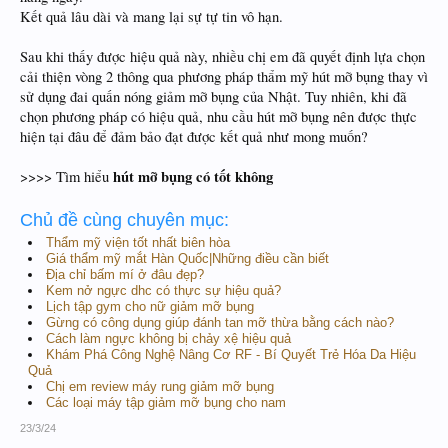
Kết quả lâu dài và mang lại sự tự tin vô hạn.
Sau khi thấy được hiệu quả này, nhiều chị em đã quyết định lựa chọn
cải thiện vòng 2 thông qua phương pháp thẩm mỹ hút mỡ bụng thay vì
sử dụng đai quấn nóng giảm mỡ bụng của Nhật. Tuy nhiên, khi đã
chọn phương pháp có hiệu quả, nhu cầu hút mỡ bụng nên được thực
hiện tại đâu để đảm bảo đạt được kết quả như mong muốn?
hút mỡ bụng có tốt không
>>>> Tìm hiểu
Chủ đề cùng chuyên mục:
Thẩm mỹ viện tốt nhất biên hòa
Giá thẩm mỹ mắt Hàn Quốc|Những điều cần biết
Địa chỉ bấm mí ở đâu đẹp?
Kem nở ngực dhc có thực sự hiệu quả?
Lịch tập gym cho nữ giảm mỡ bụng
Gừng có công dụng giúp đánh tan mỡ thừa bằng cách nào?
Cách làm ngực không bị chảy xệ hiệu quả
Khám Phá Công Nghệ Nâng Cơ RF - Bí Quyết Trẻ Hóa Da Hiệu
Quả
Chị em review máy rung giảm mỡ bụng
Các loại máy tập giảm mỡ bụng cho nam
23/3/24