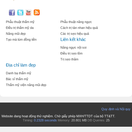
Phẫu thuật thẩm mỹ
Phẫu thuật nâng ngực
Điều trị thẩm mỹ da
Cách trị tàn nhan hiệu quả
Nâng mũi đẹp
Các trị sẹo hiệu quả
Liên kết khác
Tạo mà lúm đồng tiền
Nâng ngực nội soi
Điều trị sẹo lõm
Trị sẹo thâm
Địa chỉ làm đẹp
Danh bạ thẩm mỹ
Bác sĩ thẩm mỹ
Thẩm mỹ viện nâng mũi đẹp
Quy định và Nội quy
Website đang hoạt động thử nghiệm. Chờ giấy phép MXH/TTDT của bộ TT&TT.
Timing:
0.2328 seconds
Memory:
20.801 MB
DB Queries:
25