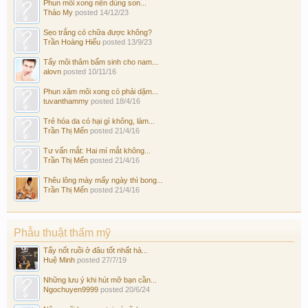
Phun môi xong nên dùng son...
Thảo My
posted
14/12/23
Sẹo trắng có chữa được không?
Trần Hoàng Hiếu
posted
13/9/23
Tẩy môi thâm bẩm sinh cho nam...
alovn
posted
10/11/16
Phun xăm môi xong có phải dặm...
tuvanthammy
posted
18/4/16
Trẻ hóa da có hại gì không, làm...
Trần Thị Mến
posted
21/4/16
Tư vấn mắt: Hai mí mắt không...
Trần Thị Mến
posted
21/4/16
Thêu lông mày mấy ngày thì bong...
Trần Thị Mến
posted
21/4/16
Phẫu thuật thẩm mỹ
Tẩy nốt ruồi ở đâu tốt nhất hà...
Huệ Minh
posted
27/7/19
Những lưu ý khi hút mỡ bạn cần...
Ngochuyen9999
posted
20/6/24