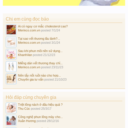
Chị em cùng đọc báo
Ai có nguy cơ mắc cholesterol cao?
Merinco.com.vn
posted
7/1/24
Tại sao vết thương lâu lành?...
Merinco.com.vn
posted
3/1/24
Sau khi phun môi nên sử dụng...
KhanhVan
posted
21/12/23
Miếng dán vết thương thay chỉ...
Merinco.com.vn
posted
23/11/23
Nên tẩy nốt ruồi nào cho hợp...
Chuyên gia tư vấn
posted
21/10/23
Hỏi đáp cùng chuyên gia
Triệt lông nách ở đâu hiệu quả ?
Thu Cúc
posted
25/3/17
Công nghệ phun lông mày cho...
Xuân Hương
posted
28/12/16