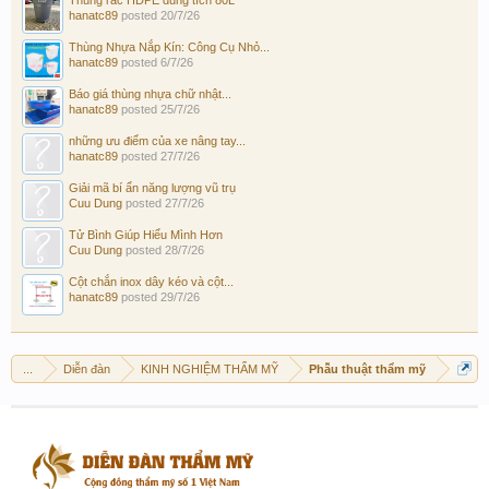
hanatc89
posted
20/7/26
Thùng Nhựa Nắp Kín: Công Cụ Nhỏ...
hanatc89
posted
6/7/26
Báo giá thùng nhựa chữ nhật...
hanatc89
posted
25/7/26
những ưu điểm của xe nâng tay...
hanatc89
posted
27/7/26
Giải mã bí ẩn năng lượng vũ trụ
Cuu Dung
posted
27/7/26
Tử Bình Giúp Hiểu Mình Hơn
Cuu Dung
posted
28/7/26
Cột chắn inox dây kéo và cột...
hanatc89
posted
29/7/26
...
Diễn đàn
KINH NGHIỆM THẨM MỸ
Phẫu thuật thẩm mỹ