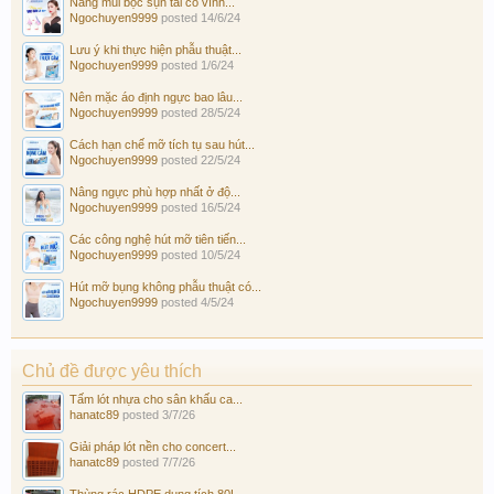
Nâng mũi bọc sụn tai có vĩnh...
Ngochuyen9999
posted
14/6/24
Lưu ý khi thực hiện phẫu thuật...
Ngochuyen9999
posted
1/6/24
Nên mặc áo định ngực bao lâu...
Ngochuyen9999
posted
28/5/24
Cách hạn chế mỡ tích tụ sau hút...
Ngochuyen9999
posted
22/5/24
Nâng ngực phù hợp nhất ở độ...
Ngochuyen9999
posted
16/5/24
Các công nghệ hút mỡ tiên tiến...
Ngochuyen9999
posted
10/5/24
Hút mỡ bụng không phẫu thuật có...
Ngochuyen9999
posted
4/5/24
Chủ đề được yêu thích
Tấm lót nhựa cho sân khấu ca...
hanatc89
posted
3/7/26
Giải pháp lót nền cho concert...
hanatc89
posted
7/7/26
Thùng rác HDPE dung tích 80L