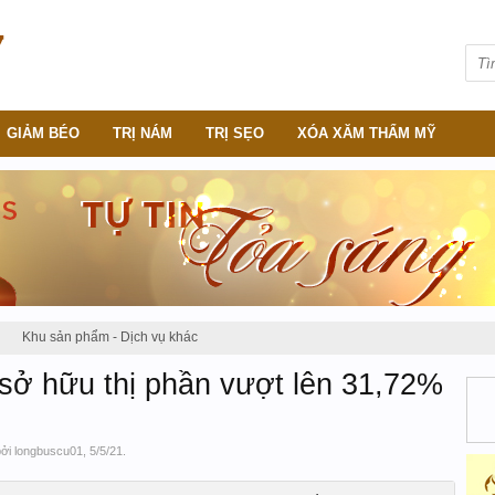
GIẢM BÉO
TRỊ NÁM
TRỊ SẸO
XÓA XĂM THẨM MỸ
Khu sản phẩm - Dịch vụ khác
sở hữu thị phần vượt lên 31,72%
bởi
longbuscu01
,
5/5/21
.