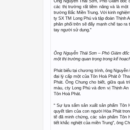
Ông Nguyễn Thái Sơn, Phó Giám đốc do
các thị trường rất tiềm năng và là một 
trường Bắc Miền Trung. Với kinh nghiệ
ty SX TM Long Phú và tập đoàn Thịnh An
phân phối trên sẽ đẩy mạnh chế tạo ra
tay người sử dụng.”
Ông Nguyễn Thái Sơn – Phó Giám đốc
một thị trường quan trọng trong kế hoạch
Phát biểu tại chương trình, ông Nguy
đại lý cấp một của Tôn Hoà Phát ở Th
Phát. Ông Chung cho biết, giữa quá trì
màu, cty Long Phú và đơn vị Thịnh An
Tôn Hoà Phát.
“ Sự lựa sắm sản xuất sản phẩm Tôn Hò
quyết tâm của con người Hòa Phát tro
tế đã minh chứng, các sản phẩm Tôn H
tiết khắc nghiệt của miền Trung”, ông C