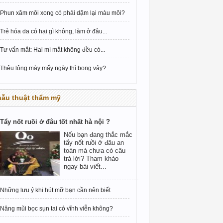
Phun xăm môi xong có phải dặm lại màu môi?
Trẻ hóa da có hại gì không, làm ở đâu...
Tư vấn mắt: Hai mí mắt không đều có...
Thêu lông mày mấy ngày thì bong vảy?
hẫu thuật thẩm mỹ
Tẩy nốt ruồi ở đâu tốt nhất hà nội ?
Nếu bạn đang thắc mắc
tẩy nốt ruồi ở đâu an
toàn mà chưa có câu
trả lời? Tham khảo
ngay bài viết...
Những lưu ý khi hút mỡ bạn cần nên biết
Nâng mũi bọc sụn tai có vĩnh viễn không?