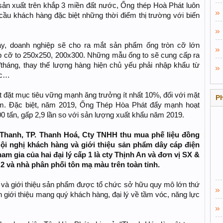
n xuất trên khắp 3 miền đất nước, Ống thép Hoà Phát luôn
 cầu khách hàng đặc biệt những thời điểm thị trường với biến
ây, doanh nghiệp sẽ cho ra mắt sản phẩm ống tròn cỡ lớn
cỡ to 250x250, 200x300. Những mẫu ống to sẽ cung cấp ra
tháng, thay thế lượng hàng hiện chủ yếu phải nhập khẩu từ
ốc…
ặt mục tiêu vững mạnh ăng trưởng ít nhất 10%, đối với mặt
P
ăm. Đặc biệt, năm 2019, Ống Thép Hòa Phát đẩy mạnh hoạt
0 tấn, gấp 2,9 lần so với sản lượng xuất khẩu năm 2019.
Thanh, TP. Thanh Hoá, Cty TNHH thu mua phế liệu đồng
ội nghị khách hàng và giới thiệu sản phẩm dây cáp điện
m gia của hai đại lý cấp 1 là cty Thịnh An và đơn vị SX &
2 và nhà phân phối tôn mạ màu trên toàn tỉnh.
 và giới thiệu sản phẩm được tổ chức sở hữu quy mô lớn thứ
 giới thiệu mang quý khách hàng, đại lý về tầm vóc, năng lực