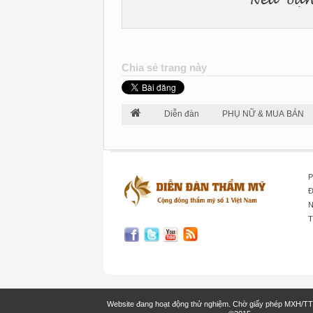
Chia sẻ trang này
Diễn đàn
PHỤ NỮ & MUA BÁN
P
Đ
N
T
Website đang hoạt động thử nghiệm. Chờ giấy phép MXH/T