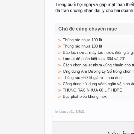
Trong buổi hội nghị và gặp mặt thân th
đã trao chứng nhận đại lý cho hai doan
Chủ đề cùng chuyên mục
Thùng rác nhựa 100 lít
Thùng rác nhựa 100 lít
Báo lọc nước: máy tạo nước điện giải giá
Làm gì để phân biệt inox 304 và 201
Cách chọn pallet nhựa đúng chuẩn cho t
Ứng dụng Âm Dương Lý Số trong chọn n
Thùng rác 660 lít giá rẻ - màu đen
Công dụng sử dụng vách ngăn vệ sinh đạ
THÙNG RÁC NHỰA 60 LÍT HDPE
Bục phát biểu khung inox
longbuscu01
,
5/5/21