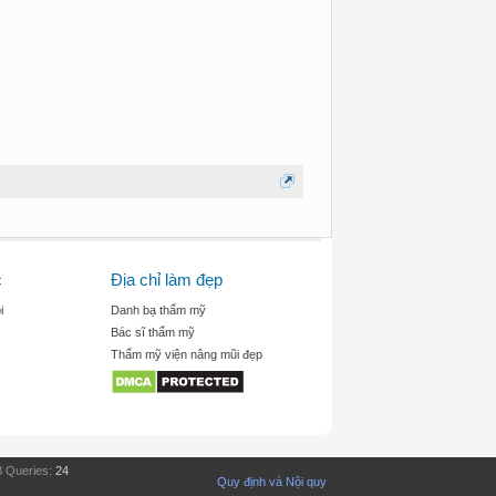
c
Địa chỉ làm đẹp
i
Danh bạ thẩm mỹ
Bác sĩ thẩm mỹ
Thẩm mỹ viện nâng mũi đẹp
 Queries:
24
Quy định và Nội quy