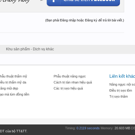
(Bạn phải Đăng nhập hoặc Đăng ký để trả lời bài viết.)
Khu sản phẩm - Dịch vụ khác
Liên kết khá
hẫu thuật thẩm mỹ
Phẫu thuật nâng ngực
iều trị thẩm mỹ da
Cách trị tàn nhan hiệu quả
Nâng ngực nội so
âng mũi đẹp
Các trị sẹo hiệu quả
Điều trị sẹo lõm
ạo mà lúm đồng tiền
Trị sẹo thâm
Timing:
0.2119 seconds
Memory:
20.603 MB
DB
TDT của bộ TT&TT.