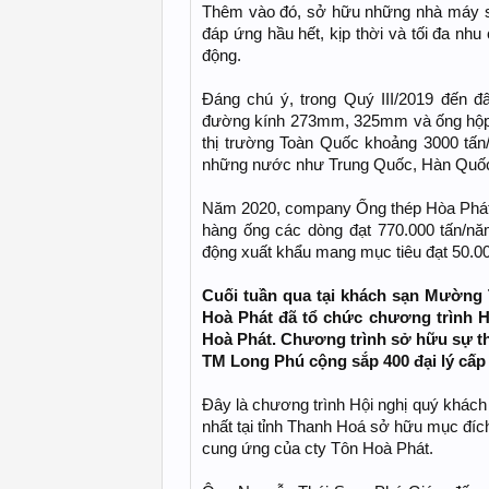
Thêm vào đó, sở hữu những nhà máy sả
đáp ứng hầu hết, kịp thời và tối đa nhu
động.
Đáng chú ý, trong Quý III/2019 đến đ
đường kính 273mm, 325mm và ống hộp 
thị trường Toàn Quốc khoảng 3000 tấn/
những nước như Trung Quốc, Hàn Qu
Năm 2020, company Ống thép Hòa Phát đ
hàng ống các dòng đạt 770.000 tấn/n
động xuất khẩu mang mục tiêu đạt 50.00
Cuối tuần qua tại khách sạn Mường 
Hoà Phát đã tổ chức chương trình H
Hoà Phát. Chương trình sở hữu sự tha
TM Long Phú cộng sắp 400 đại lý cấp 
Đây là chương trình Hội nghị quý khách
nhất tại tỉnh Thanh Hoá sở hữu mục đích
cung ứng của cty Tôn Hoà Phát.