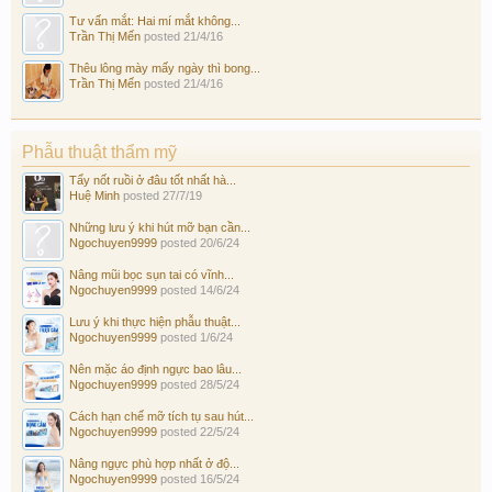
Tư vấn mắt: Hai mí mắt không...
Trần Thị Mến
posted
21/4/16
Thêu lông mày mấy ngày thì bong...
Trần Thị Mến
posted
21/4/16
Phẫu thuật thẩm mỹ
Tẩy nốt ruồi ở đâu tốt nhất hà...
Huệ Minh
posted
27/7/19
Những lưu ý khi hút mỡ bạn cần...
Ngochuyen9999
posted
20/6/24
Nâng mũi bọc sụn tai có vĩnh...
Ngochuyen9999
posted
14/6/24
Lưu ý khi thực hiện phẫu thuật...
Ngochuyen9999
posted
1/6/24
Nên mặc áo định ngực bao lâu...
Ngochuyen9999
posted
28/5/24
Cách hạn chế mỡ tích tụ sau hút...
Ngochuyen9999
posted
22/5/24
Nâng ngực phù hợp nhất ở độ...
Ngochuyen9999
posted
16/5/24