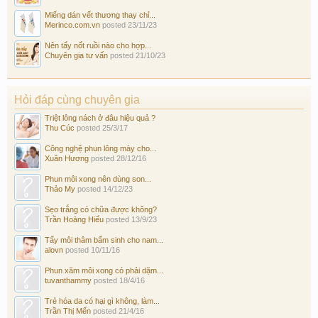
Miếng dán vết thương thay chỉ...
Merinco.com.vn
posted
23/11/23
Nên tẩy nốt ruồi nào cho hợp...
Chuyên gia tư vấn
posted
21/10/23
Hỏi đáp cùng chuyên gia
Triệt lông nách ở đâu hiệu quả ?
Thu Cúc
posted
25/3/17
Công nghệ phun lông mày cho...
Xuân Hương
posted
28/12/16
Phun môi xong nên dùng son...
Thảo My
posted
14/12/23
Sẹo trắng có chữa được không?
Trần Hoàng Hiếu
posted
13/9/23
Tẩy môi thâm bẩm sinh cho nam...
alovn
posted
10/11/16
Phun xăm môi xong có phải dặm...
tuvanthammy
posted
18/4/16
Trẻ hóa da có hại gì không, làm...
Trần Thị Mến
posted
21/4/16