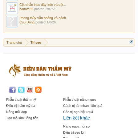
Cột chắn inox dây kéo và cột...
hanatc89
posted
29/7/26
Phong thủy văn phòng và cách...
Cuu Dung
posted
1/8/26
Trang chủ
Trị sẹo
Phẫu thuật thẩm mỹ
Phẫu thuật nâng ngực
Điều trị thẩm mỹ da
Cách trị tàn nhan hiệu quả
Nâng mũi đẹp
Các trị sẹo hiệu quả
Liên kết khác
Tạo mà lúm đồng tiền
Nâng ngực nội soi
Điều trị sẹo lõm