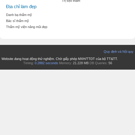
Trị sẹo thâm
Địa chỉ làm đẹp
Danh bạ thẩm mỹ
Bác sĩ thẩm mỹ
Thẩm mỹ viện nâng mũi đẹp
Quy định và Nội quy
Website đang hoạt động thử nghiệm. Chờ giấy phép MXH/TTDT của bộ TT&TT.
Timing:
0.2882 seconds
Memory:
21.228 MB
DB Queries:
56