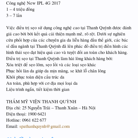
Công nghệ New IPL 4G 2017
1 – 4 triệu đồng
3 – 7 lần
Việc điều trị sẹo sử dụng công nghệ cao tại Thanh Quỳnh được đánh
giá cao bởi bởi kết quả cải thiện mạnh mẽ, rõ rệt. Dưới sự nghiên
cứu phối hợp của các chuyên gia da liễu hàng đầu thế giới, các bác
sĩ đầu ngành tại Thanh Quỳnh đã lên phác đồ điều trị điền hình các
hình thái sẹo đạt hiệu quả cao và tuyệt đối an toàn cho khách hàng.
Điều trị sẹo tại Thanh Quỳnh làm hài lòng khách hàng bởi:
Xóa triệt để sẹo lõm, sẹo lồi và các loại sẹo khác
Phục hồi làn da giúp da mịn màng, se khít lỗ chân lông
Khôi phục toàn diện cấu trúc da
An toàn, phù hợp với cơ địa mọi loại da
Liệu trình ngắn, tiết kiệm thời gian
THẨM MỸ VIỆN THANH QUỲNH
Địa chỉ: 25 Nguyễn Trãi – Thanh Xuân – Hà Nội
Điện thoại: 1900 6421
Hotline: 0961 622 677
Email:
spathanhquynh@gmail.com