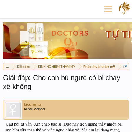
...
Diễn đàn
KINH NGHIỆM THẨM MỸ
Phẫu thuật thẩm mỹ
Giải đáp: Cho con bú ngực có bị chảy
xệ không
kieulinhtr
Active Member
Câu hỏi tư vấn: Xin chào bác sĩ! Dạo này trên mạng thấy nhiều bà
mẹ bỉm sữa than thở về việc ngực chảy xệ. Mà em lại đang mang