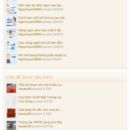
Nên mặc áo định ngực bao lâu...
Ngochuyen9999
posted
28/5/24
Cách hạn chế mỡ tích tụ sau hút...
Ngochuyen9999
posted
22/5/24
Nâng ngực phù hợp nhất ở độ...
Ngochuyen9999
posted
16/5/24
Các công nghệ hút mỡ tiên tiến...
Ngochuyen9999
posted
10/5/24
Hút mỡ bụng không phẫu thuật có...
Ngochuyen9999
posted
4/5/24
Chủ đề được yêu thích
Tấm lót nhựa cho sân khấu ca...
hanatc89
posted
3/7/26
Chu Dịch Và Bí Mật Tương Lai
Cuu Dung
posted
3/7/26
Giải pháp lót nền cho concert...
hanatc89
posted
7/7/26
Thùng rác HDPE dung tích 80L
hanatc89
posted
20/7/26