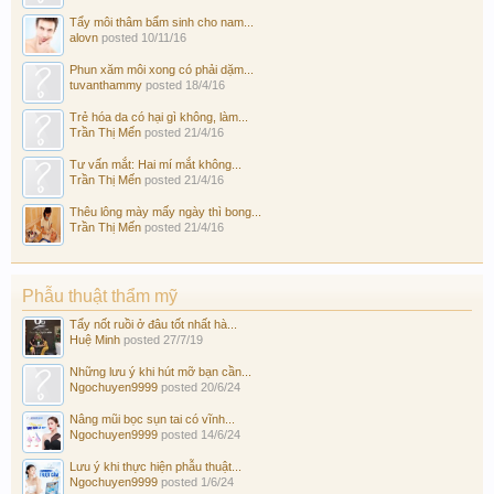
Tẩy môi thâm bẩm sinh cho nam...
alovn
posted
10/11/16
Phun xăm môi xong có phải dặm...
tuvanthammy
posted
18/4/16
Trẻ hóa da có hại gì không, làm...
Trần Thị Mến
posted
21/4/16
Tư vấn mắt: Hai mí mắt không...
Trần Thị Mến
posted
21/4/16
Thêu lông mày mấy ngày thì bong...
Trần Thị Mến
posted
21/4/16
Phẫu thuật thẩm mỹ
Tẩy nốt ruồi ở đâu tốt nhất hà...
Huệ Minh
posted
27/7/19
Những lưu ý khi hút mỡ bạn cần...
Ngochuyen9999
posted
20/6/24
Nâng mũi bọc sụn tai có vĩnh...
Ngochuyen9999
posted
14/6/24
Lưu ý khi thực hiện phẫu thuật...
Ngochuyen9999
posted
1/6/24