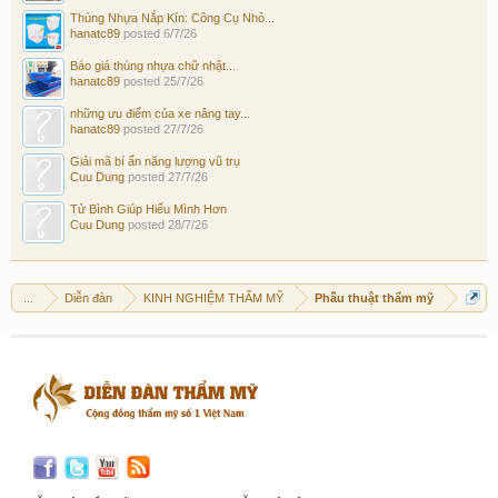
Thùng Nhựa Nắp Kín: Công Cụ Nhỏ...
hanatc89
posted
6/7/26
Báo giá thùng nhựa chữ nhật...
hanatc89
posted
25/7/26
những ưu điểm của xe nâng tay...
hanatc89
posted
27/7/26
Giải mã bí ẩn năng lượng vũ trụ
Cuu Dung
posted
27/7/26
Tử Bình Giúp Hiểu Mình Hơn
Cuu Dung
posted
28/7/26
...
Diễn đàn
KINH NGHIỆM THẨM MỸ
Phẫu thuật thẩm mỹ