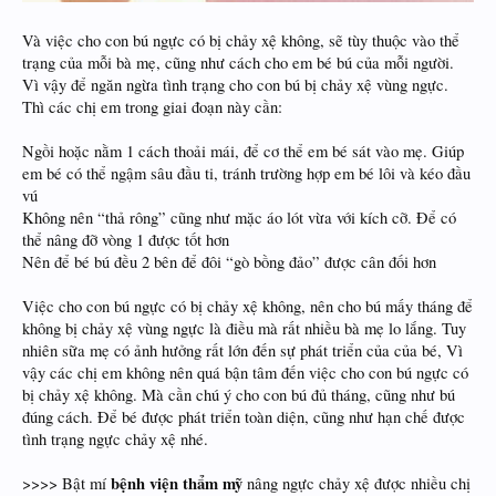
Và việc cho con bú ngực có bị chảy xệ không, sẽ tùy thuộc vào thể
trạng của mỗi bà mẹ, cũng như cách cho em bé bú của mỗi người.
Vì vậy để ngăn ngừa tình trạng cho con bú bị chảy xệ vùng ngực.
Thì các chị em trong giai đoạn này cần:
Ngồi hoặc nằm 1 cách thoải mái, để cơ thể em bé sát vào mẹ. Giúp
em bé có thể ngậm sâu đầu ti, tránh trường hợp em bé lôi và kéo đầu
vú
Không nên “thả rông” cũng như mặc áo lót vừa với kích cỡ. Để có
thể nâng đỡ vòng 1 được tốt hơn
Nên để bé bú đều 2 bên để đôi “gò bồng đảo” được cân đối hơn
Việc cho con bú ngực có bị chảy xệ không, nên cho bú mấy tháng để
không bị chảy xệ vùng ngực là điều mà rất nhiều bà mẹ lo lắng. Tuy
nhiên sữa mẹ có ảnh hưởng rất lớn đến sự phát triển của của bé, Vì
vậy các chị em không nên quá bận tâm đến việc cho con bú ngực có
bị chảy xệ không. Mà cần chú ý cho con bú đủ tháng, cũng như bú
đúng cách. Để bé được phát triển toàn diện, cũng như hạn chế được
tình trạng ngực chảy xệ nhé.
bệnh viện thẩm mỹ
>>>> Bật mí
nâng ngực chảy xệ được nhiều chị