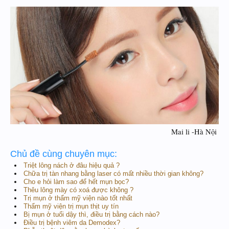
Mai li -Hà Nội ​
Chủ đề cùng chuyên mục:
Triệt lông nách ở đâu hiệu quả ?
Chữa trị tàn nhang bằng laser có mất nhiều thời gian không?
Cho e hỏi làm sao để hết mụn bọc?
Thêu lông mày có xoá được không ?
Trị mụn ở thẩm mỹ viện nào tốt nhất
Thẩm mỹ viện trị mụn thịt uy tín
Bị mụn ở tuổi dậy thì, điều trị bằng cách nào?
Điều trị bệnh viêm da Demodex?