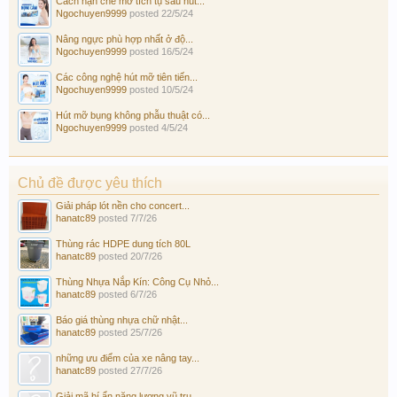
Cách hạn chế mỡ tích tụ sau hút...
Ngochuyen9999
posted
22/5/24
Nâng ngực phù hợp nhất ở độ...
Ngochuyen9999
posted
16/5/24
Các công nghệ hút mỡ tiên tiến...
Ngochuyen9999
posted
10/5/24
Hút mỡ bụng không phẫu thuật có...
Ngochuyen9999
posted
4/5/24
Chủ đề được yêu thích
Giải pháp lót nền cho concert...
hanatc89
posted
7/7/26
Thùng rác HDPE dung tích 80L
hanatc89
posted
20/7/26
Thùng Nhựa Nắp Kín: Công Cụ Nhỏ...
hanatc89
posted
6/7/26
Báo giá thùng nhựa chữ nhật...
hanatc89
posted
25/7/26
những ưu điểm của xe nâng tay...
hanatc89
posted
27/7/26
Giải mã bí ẩn năng lượng vũ trụ