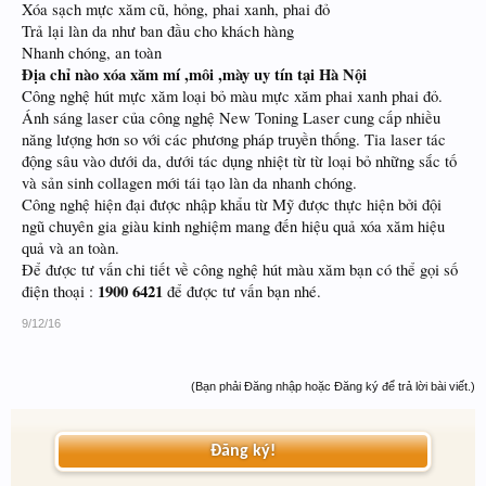
Xóa sạch mực xăm cũ, hỏng, phai xanh, phai đỏ
Trả lại làn da như ban đầu cho khách hàng
Nhanh chóng, an toàn
Địa chỉ nào xóa xăm mí ,môi ,mày uy tín tại Hà Nội
Công nghệ hút mực xăm loại bỏ màu mực xăm phai xanh phai đỏ.
Ánh sáng laser của công nghệ New Toning Laser cung cấp nhiều
năng lượng hơn so với các phương pháp truyền thống. Tia laser tác
động sâu vào dưới da, dưới tác dụng nhiệt từ từ loại bỏ những sắc tố
và sản sinh collagen mới tái tạo làn da nhanh chóng.
Công nghệ hiện đại được nhập khẩu từ Mỹ được thực hiện bởi đội
ngũ chuyên gia giàu kinh nghiệm mang đến hiệu quả xóa xăm hiệu
quả và an toàn.
Để được tư vấn chi tiết về công nghệ hút màu xăm bạn có thể gọi số
1900 6421
điện thoại :
để được tư vấn bạn nhé.
9/12/16
(Bạn phải Đăng nhập hoặc Đăng ký để trả lời bài viết.)
Đăng ký!