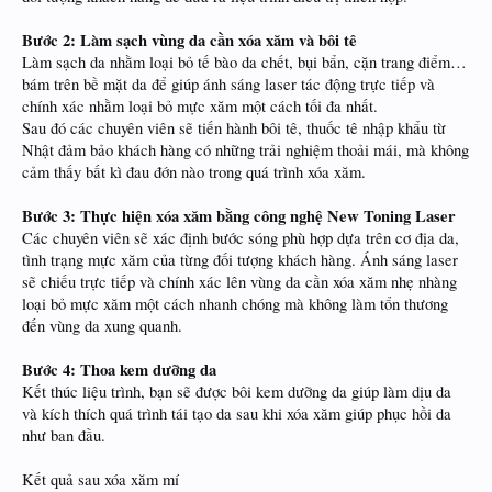
Bước 2: Làm sạch vùng da cần xóa xăm và bôi tê
Làm sạch da nhằm loại bỏ tế bào da chết, bụi bẩn, cặn trang điểm…
bám trên bề mặt da để giúp ánh sáng laser tác động trực tiếp và
chính xác nhằm loại bỏ mực xăm một cách tối đa nhất.
Sau đó các chuyên viên sẽ tiến hành bôi tê, thuốc tê nhập khẩu từ
Nhật đảm bảo khách hàng có những trải nghiệm thoải mái, mà không
cảm thấy bất kì đau đớn nào trong quá trình xóa xăm.
Bước 3: Thực hiện xóa xăm bằng công nghệ New Toning Laser
Các chuyên viên sẽ xác định bước sóng phù hợp dựa trên cơ địa da,
tình trạng mực xăm của từng đối tượng khách hàng. Ánh sáng laser
sẽ chiếu trực tiếp và chính xác lên vùng da cần xóa xăm nhẹ nhàng
loại bỏ mực xăm một cách nhanh chóng mà không làm tổn thương
đến vùng da xung quanh.
Bước 4: Thoa kem dưỡng da
Kết thúc liệu trình, bạn sẽ được bôi kem dưỡng da giúp làm dịu da
và kích thích quá trình tái tạo da sau khi xóa xăm giúp phục hồi da
như ban đầu.
Kết quả sau xóa xăm mí