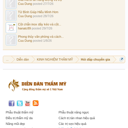
Cuu Dung
posted
27/7/26
Tử Bình Giúp Hiểu Mình Hơn
Cuu Dung
posted
28/7/26
Cột chắn inox dây kéo và cột...
hanatc89
posted
29/7/26
Phong thủy văn phòng và cách...
Cuu Dung
posted
1/8/26
...
Diễn đàn
KINH NGHIỆM THẨM MỸ
Hỏi đáp chuyên gia
Phẫu thuật thẩm mỹ
Phẫu thuật nâng ngực
Điều trị thẩm mỹ da
Cách trị tàn nhan hiệu quả
Nâng mũi đẹp
Các trị sẹo hiệu quả