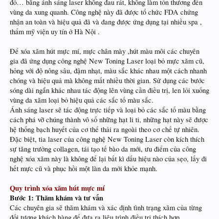
đỏ… bằng ánh sáng laser không đau rát, không làm tổn thương đến
vùng da xung quanh. Công nghệ này đã được tổ chức FDA chứng
nhận an toàn và hiệu quả đã và đang được ứng dụng tại nhiều spa ,
thẩm mỹ viện uy tín ở Hà Nội .
Để xóa xăm hút mực mí, mực chân mày ,hút màu môi các chuyên
gia đã ứng dụng công nghệ New Toning Laser loại bỏ mực xăm cũ,
hỏng với độ nông sâu, đậm nhạt, màu sắc khác nhau một cách nhanh
chóng và hiệu quả mà không mất nhiều thời gian. Sử dụng các bước
sóng dài ngắn khác nhau tác động lên vùng cần điều trị, len lỏi xuống
vùng da xăm loại bỏ hiệu quả các sắc tố màu sắc.
Ánh sáng laser sẽ tác động trực tiếp và loại bỏ các sắc tố màu bằng
cách phá vỡ chúng thành vô số những hạt li ti, những hạt này sẽ được
hệ thống bạch huyết của cơ thể thải ra ngoài theo cơ chế tự nhiên.
Đặc biệt, tia laser của công nghệ New Toning Laser còn kích thích
sự tăng trưởng collagen, tái tạo tế bào da mới, ưu điểm của công
nghệ xóa xăm này là không để lại bất kì dấu hiệu nào của sẹo, lấy đi
hết mực cũ và phục hồi một làn da mới khỏe mạnh.
Quy trình xóa xăm hút mực mí
Bước 1: Thăm khám và tư vấn
Các chuyên gia sẽ thăm khám và xác định tình trạng xăm của từng
đối tượng khách hàng để đưa ra liệu trình điều trị thích hợp.