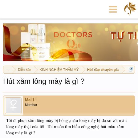
...
Diễn đàn
KINH NGHIỆM THẨM MỸ
Hỏi đáp chuyên gia
Hút xăm lông mày là gì ?
Mai Li
Member
Tôi đi phun xăm lông mày bị hỏng ,màu lông mày bị đỏ so với màu
lông mày thật của tôi. Tôi muốn tìm hiểu công nghệ hút màu xăm
lông mày là gì ?