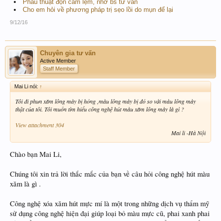
Phẫu thuật độn cằm lẹm, nhờ bs tư vấn
Cho em hỏi về phương pháp trị sẹo lồi do mụn để lại
9/12/16
Chuyên gia tư vấn
Active Member
Staff Member
Mai Li nói:
↑
Tôi đi phun xăm lông mày bị hỏng ,màu lông mày bị đỏ so với màu lông mày
thật của tôi. Tôi muốn tìm hiểu công nghệ hút màu xăm lông mày là gì ?
View attachment 304
Mai li -Hà Nội​
Chào bạn Mai Li,
Chúng tôi xin trả lời thắc mắc của bạn về câu hỏi công nghệ hút màu
xăm là gì .
Công nghệ xóa xăm hút mực mí là một trong những dịch vụ thẩm mỹ
sử dụng công nghệ hiện đại giúp loại bỏ màu mực cũ, phai xanh phai