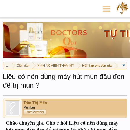
...
Diễn đàn
KINH NGHIỆM THẨM MỸ
Hỏi đáp chuyên gia
Liệu có nên dùng máy hút mụn đầu đen
để trị mụn ?
Trần Thị Mến
Member
Staff Member
Chào chuyên gia. Cho e hỏi Liệu có nên dùng
máy