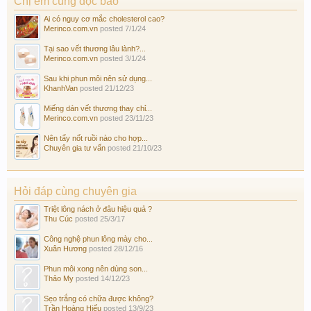
Chị em cùng đọc báo
Ai có nguy cơ mắc cholesterol cao?
Merinco.com.vn
posted
7/1/24
Tại sao vết thương lâu lành?...
Merinco.com.vn
posted
3/1/24
Sau khi phun môi nên sử dụng...
KhanhVan
posted
21/12/23
Miếng dán vết thương thay chỉ...
Merinco.com.vn
posted
23/11/23
Nên tẩy nốt ruồi nào cho hợp...
Chuyên gia tư vấn
posted
21/10/23
Hỏi đáp cùng chuyên gia
Triệt lông nách ở đâu hiệu quả ?
Thu Cúc
posted
25/3/17
Công nghệ phun lông mày cho...
Xuân Hương
posted
28/12/16
Phun môi xong nên dùng son...
Thảo My
posted
14/12/23
Sẹo trắng có chữa được không?
Trần Hoàng Hiếu
posted
13/9/23