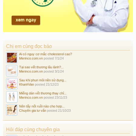
Chị em cùng đọc báo
Ai có nguy cơ mắc cholesterol cao?
Merinco.com.vn
posted
7/1/24
Tại sao vết thương lâu lành?...
Merinco.com.vn
posted
3/1/24
Sau khi phun môi nên sử dụng...
KhanhVan
posted
21/12/23
Miếng dán vết thương thay chỉ...
Merinco.com.vn
posted
23/11/23
Nên tẩy nốt ruồi nào cho hợp...
Chuyên gia tư vấn
posted
21/10/23
Hỏi đáp cùng chuyên gia