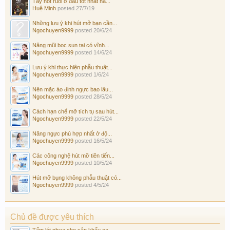
Tẩy nốt ruồi ở đâu tốt nhất hà...
Huệ Minh
posted
27/7/19
Những lưu ý khi hút mỡ bạn cần...
Ngochuyen9999
posted
20/6/24
Nâng mũi bọc sụn tai có vĩnh...
Ngochuyen9999
posted
14/6/24
Lưu ý khi thực hiện phẫu thuật...
Ngochuyen9999
posted
1/6/24
Nên mặc áo định ngực bao lâu...
Ngochuyen9999
posted
28/5/24
Cách hạn chế mỡ tích tụ sau hút...
Ngochuyen9999
posted
22/5/24
Nâng ngực phù hợp nhất ở độ...
Ngochuyen9999
posted
16/5/24
Các công nghệ hút mỡ tiên tiến...
Ngochuyen9999
posted
10/5/24
Hút mỡ bụng không phẫu thuật có...
Ngochuyen9999
posted
4/5/24
Chủ đề được yêu thích
Tấm lót nhựa cho sân khấu ca...