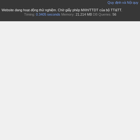
Quy định và Nội quy
Website đang hoạt động thử nghiệm. Chờ giấy phép MXH/TTDT của bộ TT&TT.
Timing:
0.3405 seconds
Memory:
21.214 MB
DB Queries:
56