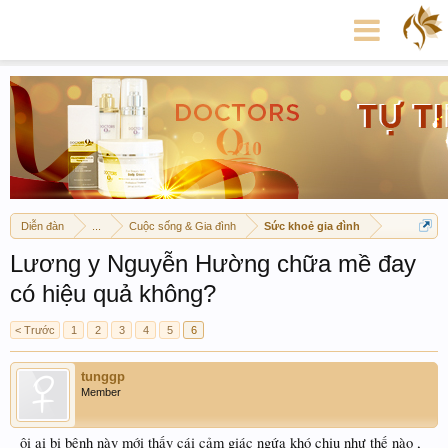
Diễn đàn
...
Cuộc sống & Gia đình
Sức khoẻ gia đình
Lương y Nguyễn Hường chữa mề đay
có hiệu quả không?
< Trước
1
2
3
4
5
6
tunggp
Member
ôi ai bị bệnh này mới thấy cái cảm giác ngứa khó chịu như thế nào ,