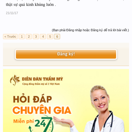
thật sự quá kinh khủng luôn .
21/11/17
(Bạn phải Đăng nhập hoặc Đăng ký để trả lời bài viết.)
< Trước
1
2
3
4
5
6
Đăng ký!