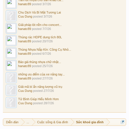
hanatc89
posted
3/7/26
Chu Dịch Và Bí Mật Tương Lai
Cuu Dung
posted
3/7/26
Giải pháp lót nền cho concert...
hanatc89
posted
7/7/26
Thùng rác HDPE dung tích 80L
hanatc89
posted
20/7/26
Thùng Nhựa Nắp Kín: Công Cụ Nhỏ...
hanatc89
posted
6/7/26
Báo giá thùng nhựa chữ nhật...
hanatc89
posted
25/7/26
những ưu điểm của xe nâng tay...
hanatc89
posted
27/7/26
Giải mã bí ẩn năng lượng vũ trụ
Cuu Dung
posted
27/7/26
Tử Bình Giúp Hiểu Mình Hơn
Cuu Dung
posted
28/7/26
Diễn đàn
...
Cuộc sống & Gia đình
Sức khoẻ gia đình