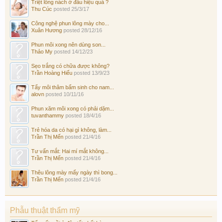
Triệt lông nách ở đâu hiệu quả ?
Thu Cúc
posted
25/3/17
Công nghệ phun lông mày cho...
Xuân Hương
posted
28/12/16
Phun môi xong nên dùng son...
Thảo My
posted
14/12/23
Sẹo trắng có chữa được không?
Trần Hoàng Hiếu
posted
13/9/23
Tẩy môi thâm bẩm sinh cho nam...
alovn
posted
10/11/16
Phun xăm môi xong có phải dặm...
tuvanthammy
posted
18/4/16
Trẻ hóa da có hại gì không, làm...
Trần Thị Mến
posted
21/4/16
Tư vấn mắt: Hai mí mắt không...
Trần Thị Mến
posted
21/4/16
Thêu lông mày mấy ngày thì bong...
Trần Thị Mến
posted
21/4/16
Phẫu thuật thẩm mỹ