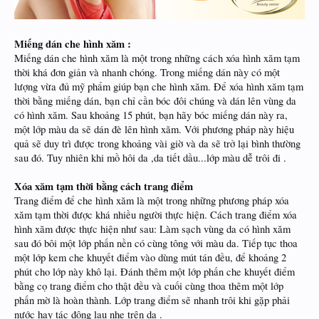
Miếng dán che hình xăm :
Miếng dán che hình xăm là một trong những cách xóa hình xăm tạm
thời khá đơn giản và nhanh chóng. Trong miếng dán này có một
lượng vừa đủ mỹ phẩm giúp bạn che hình xăm. Để xóa hình xăm tạm
thời bằng miếng dán, bạn chỉ cần bóc đôi chúng và dán lên vùng da
có hình xăm. Sau khoảng 15 phút, bạn hãy bóc miếng dán này ra,
một lớp màu da sẽ dán đè lên hình xăm. Với phương pháp này hiệu
quả sẽ duy trì được trong khoảng vài giờ và da sẽ trở lại bình thường
sau đó. Tuy nhiên khi mồ hôi da ,da tiết dầu...lớp màu dễ trôi đi .
Xóa xăm tạm thời bằng cách trang điểm
Trang điểm để che hình xăm là một trong những phương pháp xóa
xăm tạm thời được khá nhiều người thực hiện. Cách trang điểm xóa
hình xăm được thực hiện như sau: Làm sạch vùng da có hình xăm
sau đó bôi một lớp phấn nền có cùng tông với màu da. Tiếp tục thoa
một lớp kem che khuyết điểm vào dùng mút tán đều, để khoảng 2
phút cho lớp này khô lại. Đánh thêm một lớp phấn che khuyết điểm
bằng cọ trang điểm cho thật đều và cuối cùng thoa thêm một lớp
phấn mờ là hoàn thành. Lớp trang điểm sẽ nhanh trôi khi gặp phải
nước hay tác động lau nhẹ trên da .