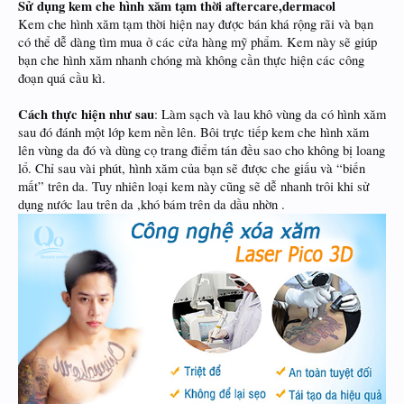
Sử dụng kem che hình xăm tạm thời aftercare,dermacol
Kem che hình xăm tạm thời hiện nay được bán khá rộng rãi và bạn
có thể dễ dàng tìm mua ở các cửa hàng mỹ phẩm. Kem này sẽ giúp
bạn che hình xăm nhanh chóng mà không cần thực hiện các công
đoạn quá cầu kì.
Cách thực hiện như sau
: Làm sạch và lau khô vùng da có hình xăm
sau đó đánh một lớp kem nền lên. Bôi trực tiếp kem che hình xăm
lên vùng da đó và dùng cọ trang điểm tán đều sao cho không bị loang
lổ. Chỉ sau vài phút, hình xăm của bạn sẽ được che giấu và “biến
mất” trên da. Tuy nhiên loại kem này cũng sẽ dễ nhanh trôi khi sử
dụng nước lau trên da ,khó bám trên da dầu nhờn .