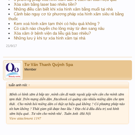
Xóa xăm bằng laser bao nhiêu tiền?
Những điều cần biết khi xóa hình xăm bằng muối tại nhà
Cảnh báo nguy cơ từ phương pháp xóa hình xăm siêu rẻ bằng
thuốc
Kem xoá hình xăm tạm thời có hiệu quả không ?
Có cách nào chuyển cho lông mày từ đen sang nâu
Xóa xăm ở bệnh viện da liễu giá bao nhiêu?
Những lưu ý khi tự xóa hình xăm tại nhà
21/9/17
Tư Vấn Thanh Quỳnh Spa
Member
tuấn anh nói:
↑
Mình có hình xăm ở bắp tay ,mình cần đi nước ngoài gấp nên cần che mình xăm
tạm thời .Trên mạng diễn đàn ,Facebook có quảng cáo nhiều miếng dán che tạm
thời . Cho mình hỏi miếng dán có thật sự hiệu quả không ? Có phương pháp nào
tốt hơn không ? Thời gian giữ được bao lâu ? Địa chỉ ở đâu điều trị xoá hình
xăm hiệu quả . Tư vấn cho mình nhé . Tuấn Anh -Hà Nội
View attachment 1197