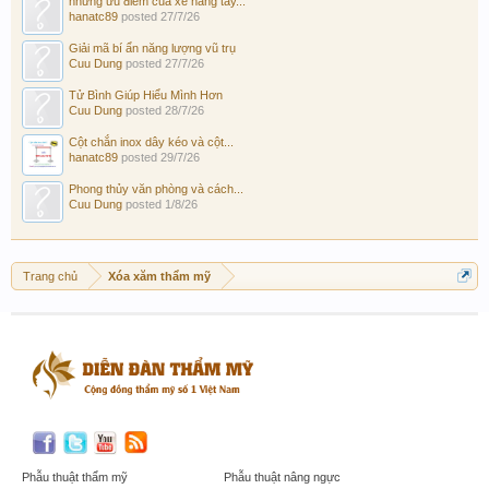
những ưu điểm của xe nâng tay...
hanatc89
posted
27/7/26
Giải mã bí ẩn năng lượng vũ trụ
Cuu Dung
posted
27/7/26
Tử Bình Giúp Hiểu Mình Hơn
Cuu Dung
posted
28/7/26
Cột chắn inox dây kéo và cột...
hanatc89
posted
29/7/26
Phong thủy văn phòng và cách...
Cuu Dung
posted
1/8/26
Trang chủ
Xóa xăm thẩm mỹ
Phẫu thuật thẩm mỹ
Phẫu thuật nâng ngực