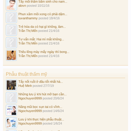
Tẩy môi thâm bẩm sinh cho nam...
alovn
posted
10/11/16
Phun xăm môi xong có phải dặm...
tuvanthammy
posted
18/4/16
Trẻ hóa da có hại gì không, làm...
Trần Thị Mến
posted
21/4/16
Tư vấn mắt: Hai mí mắt không...
Trần Thị Mến
posted
21/4/16
Thêu lông mày mấy ngày thì bong...
Trần Thị Mến
posted
21/4/16
Phẫu thuật thẩm mỹ
Tẩy nốt ruồi ở đâu tốt nhất hà...
Huệ Minh
posted
27/7/19
Những lưu ý khi hút mỡ bạn cần...
Ngochuyen9999
posted
20/6/24
Nâng mũi bọc sụn tai có vĩnh...
Ngochuyen9999
posted
14/6/24
Lưu ý khi thực hiện phẫu thuật...
Ngochuyen9999
posted
1/6/24