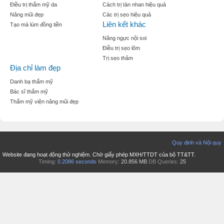
Điều trị thẩm mỹ da
Cách trị tàn nhan hiệu quả
Nâng mũi đẹp
Các trị sẹo hiệu quả
Liên kết khác
Tạo mà lúm đồng tiền
Nâng ngực nội soi
Điều trị sẹo lõm
Trị sẹo thâm
Địa chỉ làm đẹp
Danh bạ thẩm mỹ
Bác sĩ thẩm mỹ
Thẩm mỹ viện nâng mũi đẹp
Quy định và Nội quy
Website đang hoạt động thử nghiệm. Chờ giấy phép MXH/TTDT của bộ TT&TT.
Timing:
0.2086 seconds
Memory:
20.856 MB
DB Queries:
25