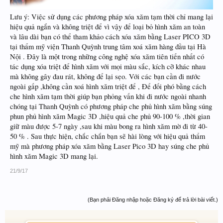
Lưu ý: Việc sử dụng các phương pháp xóa xăm tạm thời chỉ mang lại
hiệu quả ngắn và không triệt để vì vậy để loại bỏ hình xăm an toàn
và lâu dài bạn có thể tham khảo cách xóa xăm bằng Laser PICO 3D
tại thẩm mỹ viện Thanh Quỳnh trung tâm xoá xăm hàng đầu tại Hà
Nội . Đây là một trong những công nghệ xóa xăm tiên tiến nhất có
tác dụng xóa triệt để hình xăm với mọi màu sắc, kích cỡ khác nhau
mà không gây đau rát, không để lại sẹo. Với các bạn cần đi nước
ngoài gấp ,không cần xoá hình xăm triệt để , Để đối phó bằng cách
che hình xăm tạm thời giúp bạn phỏng vấn khi đi nước ngoài nhanh
chóng tại Thanh Quỳnh có phương pháp che phủ hình xăm bằng súng
phun phủ hình xăm Magic 3D ,hiệu quả che phủ 90-100 % ,thời gian
giữ màu được 5-7 ngày ,sau khi màu bong ra hình xăm mờ đi từ 40-
50 % . Sau thực hiện, chắc chắn bạn sẽ hài lòng với hiệu quả thẩm
mỹ mà phương pháp xóa xăm bằng Laser Pico 3D hay súng che phủ
hình xăm Magic 3D mang lại.
21/9/17
(Bạn phải Đăng nhập hoặc Đăng ký để trả lời bài viết.)