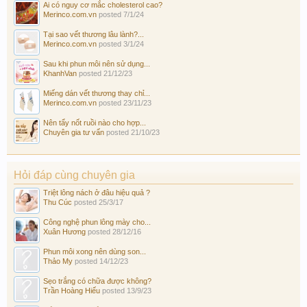
Ai có nguy cơ mắc cholesterol cao?
Merinco.com.vn
posted
7/1/24
Tại sao vết thương lâu lành?...
Merinco.com.vn
posted
3/1/24
Sau khi phun môi nên sử dụng...
KhanhVan
posted
21/12/23
Miếng dán vết thương thay chỉ...
Merinco.com.vn
posted
23/11/23
Nên tẩy nốt ruồi nào cho hợp...
Chuyên gia tư vấn
posted
21/10/23
Hỏi đáp cùng chuyên gia
Triệt lông nách ở đâu hiệu quả ?
Thu Cúc
posted
25/3/17
Công nghệ phun lông mày cho...
Xuân Hương
posted
28/12/16
Phun môi xong nên dùng son...
Thảo My
posted
14/12/23
Sẹo trắng có chữa được không?
Trần Hoàng Hiếu
posted
13/9/23