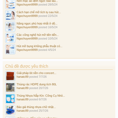
Nên mặc áo định ngực bao lâu...
Ngochuyen9999
posted
28/5/24
Cách hạn chế mỡ tích tụ sau hút...
Ngochuyen9999
posted
22/5/24
Nâng ngực phù hợp nhất ở độ...
Ngochuyen9999
posted
16/5/24
Các công nghệ hút mỡ tiên tiến...
Ngochuyen9999
posted
10/5/24
Hút mỡ bụng không phẫu thuật có...
Ngochuyen9999
posted
4/5/24
Chủ đề được yêu thích
Giải pháp lót nền cho concert...
hanatc89
posted
7/7/26
Thùng rác HDPE dung tích 80L
hanatc89
posted
20/7/26
Thùng Nhựa Nắp Kín: Công Cụ Nhỏ...
hanatc89
posted
6/7/26
Báo giá thùng nhựa chữ nhật...
hanatc89
posted
25/7/26