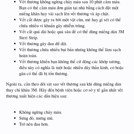
Vết thương không ngừng chảy máu sau 10 phút cầm máu.
Bạn có thể cầm máu đơn giản tại nhà bằng cách đặt một
miếng khăn hay vải sạch lên vết thương và áp chặt.
Vết cắt được gây ra bởi một vật cùn, mẻ hay gỉ sét có thể
chứa nhiều vi khuẩn gây nhiễm trùng.
Vết cắt quá dài hoặc quá sâu để có thể dùng miếng dán 3M
Steri Strip.
Vết thương gây đau dữ dội.
Vết thương chứa nhiều bụi bẩn nhưng không thể làm sạch
hoàn toàn.
Vết thương khiến bạn không thể cử động các khớp xương,
điều này có nghĩa là một hoặc nhiều dây thần kinh, cơ hoặc
gân có thể đã bị tổn thương.
Ngoài ra, cần theo dõi sát sao vết thương sau khi dùng miếng dán
thay chỉ khâu 3M. Hãy đến bệnh viện hoặc cơ sở y tế gần nhất vết
thương xuất hiện các dấu hiệu sau:
Không ngừng chảy máu.
Sưng đỏ, mưng mủ.
Trở nên đau hơn.