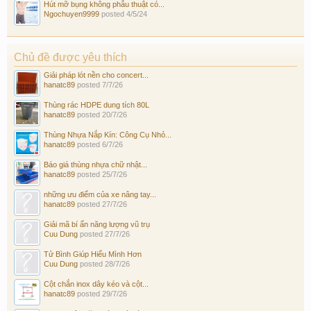
Hút mỡ bụng không phẫu thuật có...
Ngochuyen9999
posted
4/5/24
Chủ đề được yêu thích
Giải pháp lót nền cho concert...
hanatc89
posted
7/7/26
Thùng rác HDPE dung tích 80L
hanatc89
posted
20/7/26
Thùng Nhựa Nắp Kín: Công Cụ Nhỏ...
hanatc89
posted
6/7/26
Báo giá thùng nhựa chữ nhật...
hanatc89
posted
25/7/26
những ưu điểm của xe nâng tay...
hanatc89
posted
27/7/26
Giải mã bí ẩn năng lượng vũ trụ
Cuu Dung
posted
27/7/26
Tử Bình Giúp Hiểu Mình Hơn
Cuu Dung
posted
28/7/26
Cột chắn inox dây kéo và cột...
hanatc89
posted
29/7/26