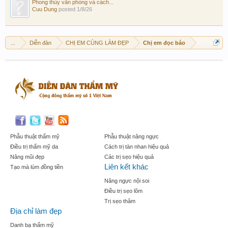
Phong thủy văn phòng và cách...
Cuu Dung
posted
1/8/26
...
Diễn đàn
CHỊ EM CÙNG LÀM ĐẸP
Chị em đọc báo
Phẫu thuật thẩm mỹ
Phẫu thuật nâng ngực
Điều trị thẩm mỹ da
Cách trị tàn nhan hiệu quả
Nâng mũi đẹp
Các trị sẹo hiệu quả
Liên kết khác
Tạo mà lúm đồng tiền
Nâng ngực nội soi
Điều trị sẹo lõm
Trị sẹo thâm
Địa chỉ làm đẹp
Danh bạ thẩm mỹ