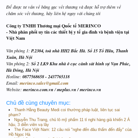
Để được tư vấn về băng gạc vết thương và được hỗ trợ thêm về
chăm sóc vết thương, hãy liên hệ ngay với chúng tôi
Công ty TNHH Thương mại Quốc tế MERINCO
- Nhà phân phối uy tín các thiết bị y tế gia đình và bệnh viện tại
Việt Nam
Văn phòng 1:
P.2304, toà nhà HH2 Bắc Hà. Số 15 Tố Hữu, Thanh
Xuân, Hà Nội
Văn phòng 2:
Số 2 LK9 Khu nhà ở cục cảnh sát hình sự Vạn Phúc,
Hà Đông, Hà Nội
Hotline:
0877568658 - 2437765118
Email:
merinco.sales@gmail.com
Website:
merinco.com.vn
/
meplus.vn / merinco.vn
Chủ đề cùng chuyên mục:
Thanh Hằng Beauty Medi coi thường pháp luật, liên tục sai
phạm?
Nguyễn Thu Trang, chủ lô mỹ phẩm 11 tỉ nghi hàng giả khiến 2 Á
hậu, 3 diễn viên vạ lây
The Face Việt Nam: 12 câu nói "nghe đến đâu thấm đến đấy" của
Hồ Ngọc Hà