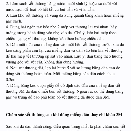
2. Làm sạch vết thương bằng nước muối sinh lý hoặc xả dưới vòi
nước sạch để loại bỏ hết tất cả bụi bẩn và vi khuẩn.
3. Lau khô vết thương và vùng da xung quanh bằng khăn hoặc miếng
gạc sạch.
4. Dùng hai ngón tay kéo nhẹ 2 mép vết thương lại với nhau, hãy
tưởng tượng hành động véo nhẹ vào da. Chú ý, kéo hai mép theo
chiều ngang vết thương, không kéo theo hướng chiều dài.
5. Dán một nửa của miếng dán vào một bên vết thương trước, sau đó
kéo căng phần còn lại của miếng dán và dán vào bên kia vết thương
để hai mép vết thương ép sát vào nhau. Lưu ý, dán băng theo hướng
vuông góc với vết cắt, không dán cùng hướng.
6. Nếu vết thương dài, lặp lại bước 5 với số lượng băng dán cần để
đóng vết thương hoàn toàn. Mỗi miếng băng nên dán cách nhau
0.3cm.
7. Dùng băng keo cuộn giấy để cố định các đầu của miếng dán vết
thương 3M đã dán ở mỗi bên vết thương. Ngoài ra, có thể dùng băng
gạc vô trùng để bao phủ toàn bộ vết thương đã được dán 3M.
Chăm sóc vết thương sau khi dùng miếng dán thay chỉ khâu 3M
Sau khi đã dán thành công, điều quan trọng nhất là phải chăm sóc vết