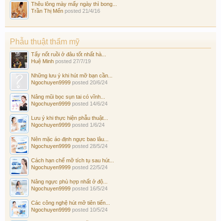
Thêu lông mày mấy ngày thì bong...
Trần Thị Mến
posted
21/4/16
Phẫu thuật thẩm mỹ
Tẩy nốt ruồi ở đâu tốt nhất hà...
Huệ Minh
posted
27/7/19
Những lưu ý khi hút mỡ bạn cần...
Ngochuyen9999
posted
20/6/24
Nâng mũi bọc sụn tai có vĩnh...
Ngochuyen9999
posted
14/6/24
Lưu ý khi thực hiện phẫu thuật...
Ngochuyen9999
posted
1/6/24
Nên mặc áo định ngực bao lâu...
Ngochuyen9999
posted
28/5/24
Cách hạn chế mỡ tích tụ sau hút...
Ngochuyen9999
posted
22/5/24
Nâng ngực phù hợp nhất ở độ...
Ngochuyen9999
posted
16/5/24
Các công nghệ hút mỡ tiên tiến...
Ngochuyen9999
posted
10/5/24