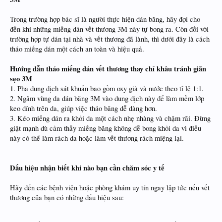
Trong trường hợp bác sĩ là người thực hiện dán băng, hãy đợi cho
đến khi những miếng dán vết thương 3M này tự bong ra. Còn đối với
trường hợp tự dán tại nhà và vết thương đã lành, thì dưới đây là cách
tháo miếng dán một cách an toàn và hiệu quả.
Hướng dẫn tháo miếng dán vết thương thay chỉ khâu tránh giãn
sẹo 3M
1. Pha dung dịch sát khuẩn bao gồm oxy già và nước theo tỉ lệ 1:1.
2. Ngâm vùng da dán băng 3M vào dung dịch này để làm mềm lớp
keo dính trên da, giúp việc tháo băng dễ dàng hơn.
3. Kéo miếng dán ra khỏi da một cách nhẹ nhàng và chậm rãi. Đừng
giật mạnh dù cảm thấy miếng băng không dễ bong khỏi da vì điều
này có thể làm rách da hoặc làm vết thương rách miệng lại.
Dấu hiệu nhận biết khi nào bạn cần chăm sóc y tế
Hãy đến các bệnh viện hoặc phòng khám uy tín ngay lập tức nếu vết
thương của bạn có những dấu hiệu sau: