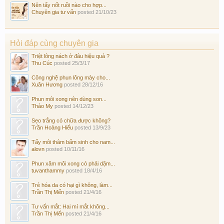
Nên tẩy nốt ruồi nào cho hợp...
Chuyên gia tư vấn
posted
21/10/23
Hỏi đáp cùng chuyên gia
Triệt lông nách ở đâu hiệu quả ?
Thu Cúc
posted
25/3/17
Công nghệ phun lông mày cho...
Xuân Hương
posted
28/12/16
Phun môi xong nên dùng son...
Thảo My
posted
14/12/23
Sẹo trắng có chữa được không?
Trần Hoàng Hiếu
posted
13/9/23
Tẩy môi thâm bẩm sinh cho nam...
alovn
posted
10/11/16
Phun xăm môi xong có phải dặm...
tuvanthammy
posted
18/4/16
Trẻ hóa da có hại gì không, làm...
Trần Thị Mến
posted
21/4/16
Tư vấn mắt: Hai mí mắt không...
Trần Thị Mến
posted
21/4/16