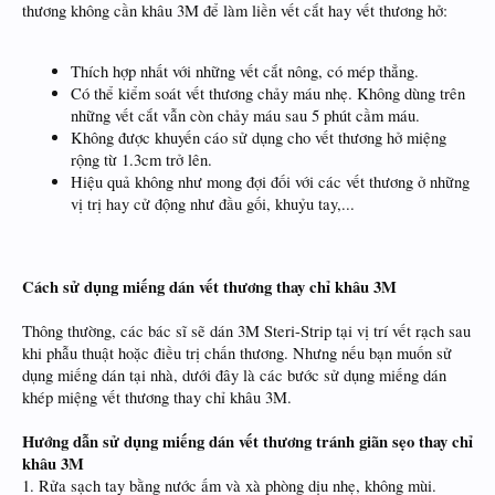
thương không cần khâu 3M để làm liền vết cắt hay vết thương hở:
Thích hợp nhất với những vết cắt nông, có mép thẳng.
Có thể kiểm soát vết thương chảy máu nhẹ. Không dùng trên
những vết cắt vẫn còn chảy máu sau 5 phút cầm máu.
Không được khuyến cáo sử dụng cho vết thương hở miệng
rộng từ 1.3cm trở lên.
Hiệu quả không như mong đợi đối với các vết thương ở những
vị trị hay cử động như đầu gối, khuỷu tay,...
Cách sử dụng miếng dán vết thương thay chỉ khâu 3M
Thông thường, các bác sĩ sẽ dán 3M Steri-Strip tại vị trí vết rạch sau
khi phẫu thuật hoặc điều trị chấn thương. Nhưng nếu bạn muốn sử
dụng miếng dán tại nhà, dưới đây là các bước sử dụng miếng dán
khép miệng vết thương thay chỉ khâu 3M.
Hướng dẫn sử dụng miếng dán vết thương tránh giãn sẹo thay chỉ
khâu 3M
1. Rửa sạch tay bằng nước ấm và xà phòng dịu nhẹ, không mùi.