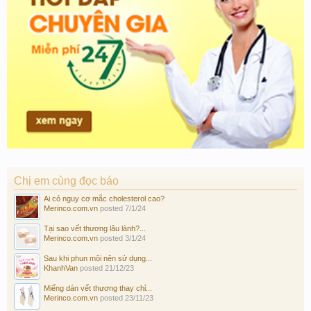
Chị em cùng đọc báo
Ai có nguy cơ mắc cholesterol cao?
Merinco.com.vn
posted
7/1/24
Tại sao vết thương lâu lành?...
Merinco.com.vn
posted
3/1/24
Sau khi phun môi nên sử dụng...
KhanhVan
posted
21/12/23
Miếng dán vết thương thay chỉ...
Merinco.com.vn
posted
23/11/23