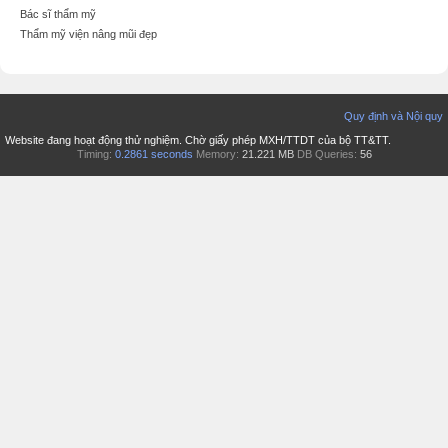
Bác sĩ thẩm mỹ
Thẩm mỹ viện nâng mũi đẹp
Quy định và Nội quy
Website đang hoạt động thử nghiệm. Chờ giấy phép MXH/TTDT của bộ TT&TT.
Timing:
0.2861 seconds
Memory:
21.221 MB
DB Queries:
56