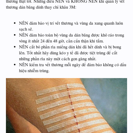
thương thật tốt. Những điều NÊN và KHÔNG NÊN khi quản lý vết
thương dán băng dính thay chỉ khâu 3M:
NÊN đảm bảo vị trí vết thương và vùng da xung quanh luôn
sạch sẽ.
NÊN đảm bảo toàn bộ vùng da dán băng được khô ráo trong
vòng ít nhất 24 đến 48 giờ, cần cẩn thận khi tắm.
NÊN cắt bỏ phần rìa miếng dán khi đã hết dính và bị bong
lên. Tốt nhất hãy dùng kéo y tế đã được tiệt trùng để cắt
những phần rìa này một cách gọn gàng nhất.
NÊN kiểm tra vết thương mỗi ngày để đảm bảo không có dấu
hiệu nhiễm trùng.