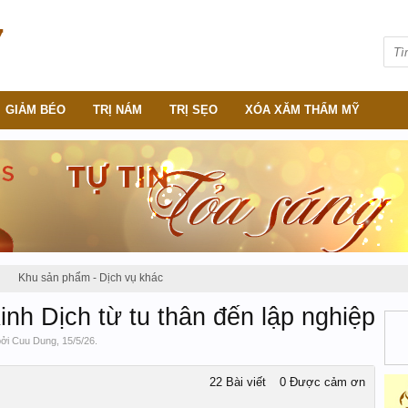
GIẢM BÉO
TRỊ NÁM
TRỊ SẸO
XÓA XĂM THẨM MỸ
Khu sản phẩm - Dịch vụ khác
inh Dịch từ tu thân đến lập nghiệp
bởi
Cuu Dung
,
15/5/26
.
22 Bài viết
0 Được cảm ơn