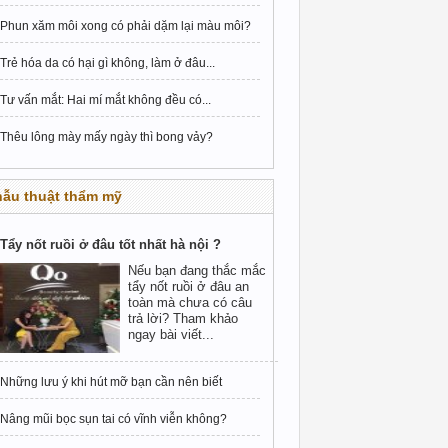
Phun xăm môi xong có phải dặm lại màu môi?
Trẻ hóa da có hại gì không, làm ở đâu...
Tư vấn mắt: Hai mí mắt không đều có...
Thêu lông mày mấy ngày thì bong vảy?
hẫu thuật thẩm mỹ
Tẩy nốt ruồi ở đâu tốt nhất hà nội ?
Nếu bạn đang thắc mắc
tẩy nốt ruồi ở đâu an
toàn mà chưa có câu
trả lời? Tham khảo
ngay bài viết...
Những lưu ý khi hút mỡ bạn cần nên biết
Nâng mũi bọc sụn tai có vĩnh viễn không?