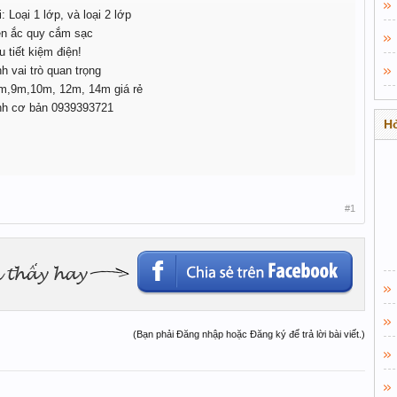
 Loại 1 lớp, và loại 2 lớp
ện ắc quy cắm sạc
 tiết kiệm điện!
 vai trò quan trọng
8m,9m,10m, 12m, 14m giá rẻ
nh cơ bản 0939393721
Hỏ
#1
(Bạn phải Đăng nhập hoặc Đăng ký để trả lời bài viết.)