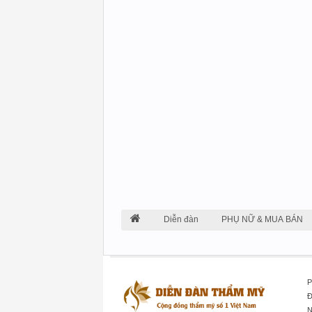
Diễn đàn
PHỤ NỮ & MUA BÁN
P
Đ
N