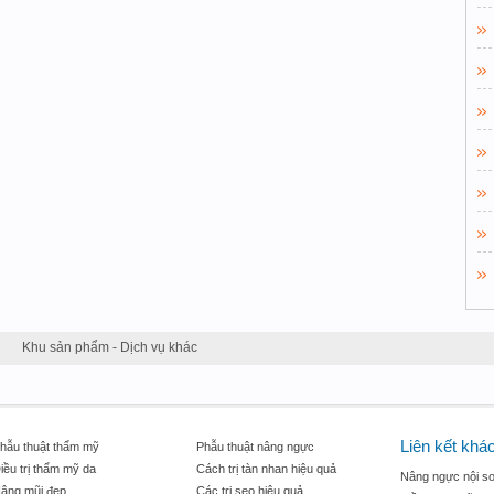
Khu sản phẩm - Dịch vụ khác
Liên kết khá
hẫu thuật thẩm mỹ
Phẫu thuật nâng ngực
iều trị thẩm mỹ da
Cách trị tàn nhan hiệu quả
Nâng ngực nội so
âng mũi đẹp
Các trị sẹo hiệu quả