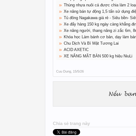
Thùng nhựa nuôi cá được chia làm 2 loại:
Xe nâng bán tự động 1,5 tấn sử dụng đi
Tủ đông Nagakawa giá rẻ - Siêu bền- Siêu
Xe đẩy hàng 150 kg ngày càng khẳng định
Xe nâng người, thang nâng zi zắc 6m, 
Khóa học Làm bánh cơ bản, dạy làm bá
Chu Dịch Và Bí Mật Tương Lai
ACID AXETIC
XE NÂNG MẶT BÀN 500 kg hiệu NiuLi
Cuu Dung
,
15/5/26
Chia sẻ trang này