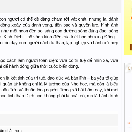
 con người có thể dễ dàng chạm tới vật chất, nhưng lại đánh
dòng xoáy của danh vọng, tiền bạc và quyền lực, hình ảnh
ện như một ngọn đèn soi sáng con đường sống đúng đạo, sống
n. Kinh Dịch – bộ sách kinh điển của triết học phương Đông –
mà còn dạy con người cách tu thân, lập nghiệp và hành xử hợp
học cách làm người toàn diện: vừa có trí tuệ để nhìn xa, vừa
í để hành động giữa thời cuộc biến động.
C
 là kết tinh của trí tuệ, đạo đức và bản lĩnh – ba yếu tố giúp
 quân tử không chỉ là lý tưởng của Nho học, mà còn là biểu
huận Trời và thuận lòng người. Trong xã hội hôm nay, khi mọi
học tinh thần Dịch học không phải là hoài cổ, mà là hành trình
 săn chắc hơn