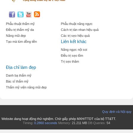
Phẫu thuật thẩm mỹ
Phẫu thuật nâng ngực
Điều trị thẩm mỹ da
Cách trị tàn nhan hiệu quả
Nâng mũi đẹp
Các trị sẹo hiệu quả
Liên kết khác
Tạo mà lúm đồng tiền
Nâng ngực nội soi
Điều trị sẹo lõm
Trị sẹo thâm
Địa chỉ làm đẹp
Danh bạ thẩm mỹ
Bác sĩ thẩm mỹ
Thẩm mỹ viện nâng mũi đẹp
Quy định và Nội quy
Website đang hoạt động thử nghiệm. Chờ giấy phép MXH/TTDT của bộ TT&TT.
Timing:
0.2860 seconds
Memory:
21.211 MB
DB Queries:
54