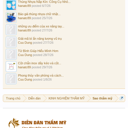
Thùng Nhựa Nắp Kín: Công Cụ Nhỏ...
hanatc89
posted
6/7/26
Báo giá thùng nhựa chữ nhật...
hanatc89
posted
25/7/26
những ưu điểm của xe nâng tay...
hanatc89
posted
27/7/26
Giải mã bí ẩn năng lượng vũ trụ
Cuu Dung
posted
27/7/26
Tử Bình Giúp Hiểu Mình Hơn
Cuu Dung
posted
28/7/26
Cột chắn inox dây kéo và cột...
hanatc89
posted
29/7/26
Phong thủy văn phòng và cách...
Cuu Dung
posted
1/8/26
Trang chủ
Diễn đàn
KINH NGHIỆM THẨM MỸ
Sao thẩm mỹ