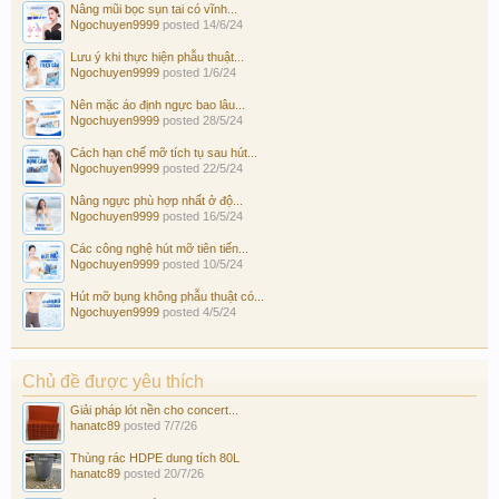
Nâng mũi bọc sụn tai có vĩnh...
Ngochuyen9999
posted
14/6/24
Lưu ý khi thực hiện phẫu thuật...
Ngochuyen9999
posted
1/6/24
Nên mặc áo định ngực bao lâu...
Ngochuyen9999
posted
28/5/24
Cách hạn chế mỡ tích tụ sau hút...
Ngochuyen9999
posted
22/5/24
Nâng ngực phù hợp nhất ở độ...
Ngochuyen9999
posted
16/5/24
Các công nghệ hút mỡ tiên tiến...
Ngochuyen9999
posted
10/5/24
Hút mỡ bụng không phẫu thuật có...
Ngochuyen9999
posted
4/5/24
Chủ đề được yêu thích
Giải pháp lót nền cho concert...
hanatc89
posted
7/7/26
Thùng rác HDPE dung tích 80L
hanatc89
posted
20/7/26