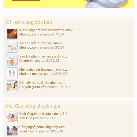
Chị em cùng đọc báo
Ai có nguy cơ mắc cholesterol cao?
Merinco.com.vn
posted
7/1/24
Tại sao vết thương lâu lành?...
Merinco.com.vn
posted
3/1/24
Sau khi phun môi nên sử dụng...
KhanhVan
posted
21/12/23
Miếng dán vết thương thay chỉ...
Merinco.com.vn
posted
23/11/23
Nên tẩy nốt ruồi nào cho hợp...
Chuyên gia tư vấn
posted
21/10/23
Hỏi đáp cùng chuyên gia
Triệt lông nách ở đâu hiệu quả ?
Thu Cúc
posted
25/3/17
Công nghệ phun lông mày cho...
Xuân Hương
posted
28/12/16