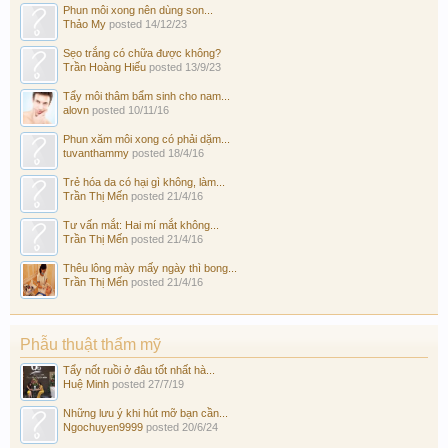
Phun môi xong nên dùng son...
Thảo My
posted
14/12/23
Sẹo trắng có chữa được không?
Trần Hoàng Hiếu
posted
13/9/23
Tẩy môi thâm bẩm sinh cho nam...
alovn
posted
10/11/16
Phun xăm môi xong có phải dặm...
tuvanthammy
posted
18/4/16
Trẻ hóa da có hại gì không, làm...
Trần Thị Mến
posted
21/4/16
Tư vấn mắt: Hai mí mắt không...
Trần Thị Mến
posted
21/4/16
Thêu lông mày mấy ngày thì bong...
Trần Thị Mến
posted
21/4/16
Phẫu thuật thẩm mỹ
Tẩy nốt ruồi ở đâu tốt nhất hà...
Huệ Minh
posted
27/7/19
Những lưu ý khi hút mỡ bạn cần...
Ngochuyen9999
posted
20/6/24