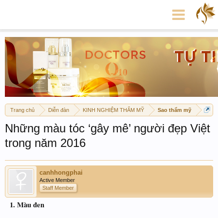
Trang chủ
Diễn đàn
KINH NGHIỆM THẨM MỸ
Sao thẩm mỹ
Những màu tóc ‘gây mê’ người đẹp Việt
trong năm 2016
canhhongphai
Active Member
Staff Member
1. Màu đen