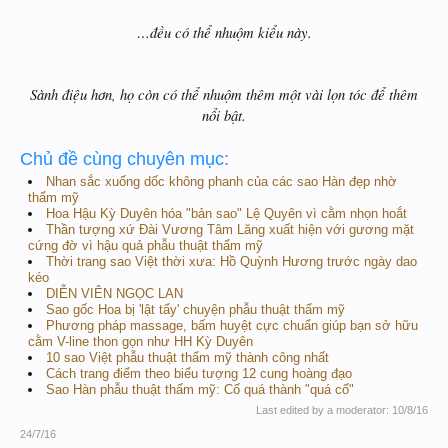
…đều có thể nhuộm kiểu này.
Sành điệu hơn, họ còn có thể nhuộm thêm một vài lọn tóc để thêm
nổi bật.
Chủ đề cùng chuyên mục:
Nhan sắc xuống dốc không phanh của các sao Hàn đẹp nhờ
thẩm mỹ
Hoa Hậu Kỳ Duyên hóa "bản sao" Lệ Quyên vì cằm nhọn hoắt
Thần tượng xứ Đài Vương Tâm Lăng xuất hiện với gương mặt
cứng đờ vì hậu quả phẫu thuật thẩm mỹ
Thời trang sao Việt thời xưa: Hồ Quỳnh Hương trước ngày dao
kéo
DIỄN VIÊN NGỌC LAN
Sao gốc Hoa bị 'lật tẩy' chuyện phẫu thuật thẩm mỹ
Phương pháp massage, bấm huyệt cực chuẩn giúp bạn sở hữu
cằm V-line thon gọn như HH Kỳ Duyên
10 sao Việt phẫu thuật thẩm mỹ thành công nhất
Cách trang điểm theo biểu tượng 12 cung hoàng đạo
Sao Hàn phẫu thuật thẩm mỹ: Cố quá thành "quá cố"
Last edited by a moderator:
10/8/16
24/7/16