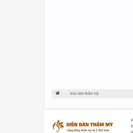
Xóa xăm thẩm mỹ
P
Đ
N