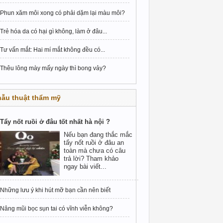
Phun xăm môi xong có phải dặm lại màu môi?
Trẻ hóa da có hại gì không, làm ở đâu...
Tư vấn mắt: Hai mí mắt không đều có...
Thêu lông mày mấy ngày thì bong vảy?
hẫu thuật thẩm mỹ
Tẩy nốt ruồi ở đâu tốt nhất hà nội ?
Nếu bạn đang thắc mắc
tẩy nốt ruồi ở đâu an
toàn mà chưa có câu
trả lời? Tham khảo
ngay bài viết...
Những lưu ý khi hút mỡ bạn cần nên biết
Nâng mũi bọc sụn tai có vĩnh viễn không?