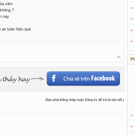
xóa xăm
 không ?
n nay
 an toàn hiệu quả
#1
P
(Bạn phải Đăng nhập hoặc Đăng ký để trả lời bài viết.)