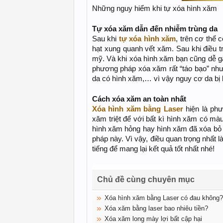
Những nguy hiểm khi tự xóa hình xăm
Tự xóa xăm dẫn đến nhiễm trùng da
Sau khi
tự xóa hình xăm
, trên cơ thể 
hạt xung quanh vết xăm. Sau khi điều trị
mỹ. Và khi xóa hình xăm bạn cũng dễ gặ
phương pháp xóa xăm rất “táo bạo” như d
da có hình xăm,… vì vậy nguy cơ da bị 
Cách xóa xăm an toàn nhất
Xóa hình xăm bằng Laser
hiện là phư
xăm triệt để với bất kì hình xăm có mà
hình xăm hỏng hay hình xăm đã xóa bỏ
pháp này. Vì vậy, điều quan trọng nhất
tiếng để mang lại kết quả tốt nhất nhé!
Chủ đề cùng chuyên mục
Xóa hình xăm bằng Laser có đau không?
Xóa xăm bằng laser bao nhiêu tiền?
Xóa xăm long mày lợi bất cập hại