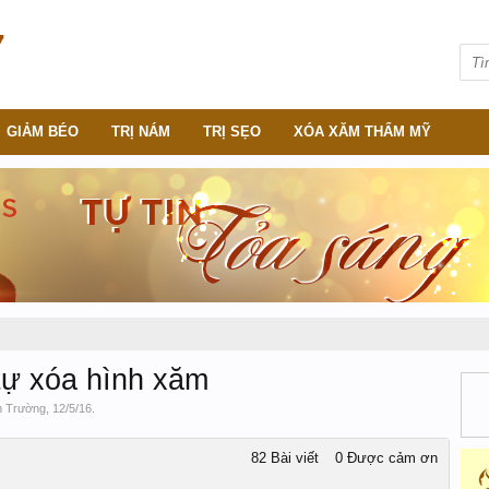
GIẢM BÉO
TRỊ NÁM
TRỊ SẸO
XÓA XĂM THẨM MỸ
tự xóa hình xăm
n Trường
,
12/5/16
.
82 Bài viết
0 Được cảm ơn