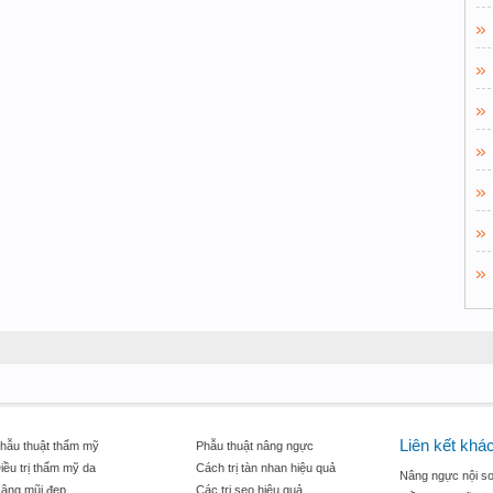
Liên kết khá
hẫu thuật thẩm mỹ
Phẫu thuật nâng ngực
iều trị thẩm mỹ da
Cách trị tàn nhan hiệu quả
Nâng ngực nội so
âng mũi đẹp
Các trị sẹo hiệu quả