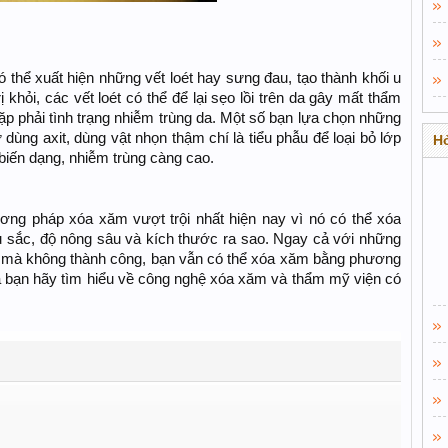
có thể xuất hiện những vết loét hay sưng đau, tạo thành khối u
 khỏi, các vết loét có thể để lại sẹo lồi trên da gây mất thẩm
p phải tình trạng nhiễm trùng da. Một số bạn lựa chọn những
ùng axit, dùng vật nhọn thậm chí là tiểu phẫu để loại bỏ lớp
Hỏ
biến dạng, nhiễm trùng càng cao.
ơng pháp xóa xăm vượt trội nhất hiện nay vì nó có thể xóa
u sắc, độ nông sâu và kích thước ra sao. Ngay cả với những
 mà không thành công, bạn vẫn có thể xóa xăm bằng phương
 là bạn hãy tìm hiểu về công nghệ xóa xăm và thẩm mỹ viện có