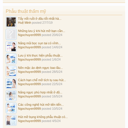
Phẫu thuật thẩm mỹ
Tẩy nốt ruồi ở đâu tốt nhất hà...
Huệ Minh
posted
27/7/19
Những lưu ý khi hút mỡ bạn cần...
Ngochuyen9999
posted
20/6/24
Nâng mũi bọc sụn tai có vĩnh...
Ngochuyen9999
posted
14/6/24
Lưu ý khi thực hiện phẫu thuật...
Ngochuyen9999
posted
1/6/24
Nên mặc áo định ngực bao lâu...
Ngochuyen9999
posted
28/5/24
Cách hạn chế mỡ tích tụ sau hút...
Ngochuyen9999
posted
22/5/24
Nâng ngực phù hợp nhất ở độ...
Ngochuyen9999
posted
16/5/24
Các công nghệ hút mỡ tiên tiến...
Ngochuyen9999
posted
10/5/24
Hút mỡ bụng không phẫu thuật có...
Ngochuyen9999
posted
4/5/24