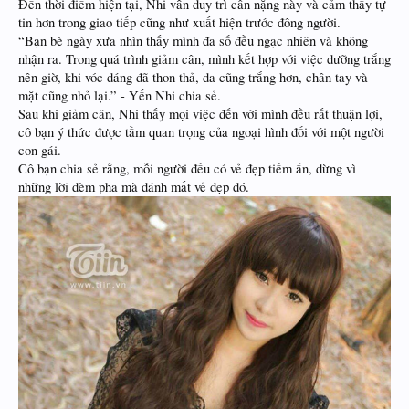
Đến thời điểm hiện tại, Nhi vẫn duy trì cân nặng này và cảm thấy tự
tin hơn trong giao tiếp cũng như xuất hiện trước đông người.
“Bạn bè ngày xưa nhìn thấy mình đa số đều ngạc nhiên và không
nhận ra. Trong quá trình giảm cân, mình kết hợp với việc dưỡng trắng
nên giờ, khi vóc dáng đã thon thả, da cũng trắng hơn, chân tay và
mặt cũng nhỏ lại.” - Yến Nhi chia sẻ.
Sau khi giảm cân, Nhi thấy mọi việc đến với mình đều rất thuận lợi,
cô bạn ý thức được tầm quan trọng của ngoại hình đối với một người
con gái.
Cô bạn chia sẻ rằng, mỗi người đều có vẻ đẹp tiềm ẩn, dừng vì
những lời dèm pha mà đánh mất vẻ đẹp đó.