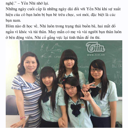
nghệ.” – Yến Nhi nhớ lại.
Những ngày cuối cấp là những ngày dài đối với Yến Nhi khi sự xuất
hiện của cô bạn luôn bị bạn bè trêu chọc, soi mói, đặc biệt là các
bạn nam.
Hôm nào đi học về, Nhi luôn trong trạng thái buồn bã, hai mắt đổ
ngầu vì khóc và tủi thân. May mắn có mẹ và vài người bạn thân luôn
ở bên động viên, Nhi cố gắng vực lại tinh thần để ôn thi.