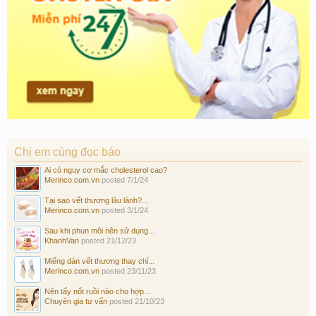
Chị em cùng đọc báo
Ai có nguy cơ mắc cholesterol cao?
Merinco.com.vn
posted
7/1/24
Tại sao vết thương lâu lành?...
Merinco.com.vn
posted
3/1/24
Sau khi phun môi nên sử dụng...
KhanhVan
posted
21/12/23
Miếng dán vết thương thay chỉ...
Merinco.com.vn
posted
23/11/23
Nên tẩy nốt ruồi nào cho hợp...
Chuyên gia tư vấn
posted
21/10/23