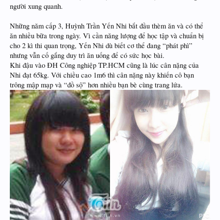
người xung quanh.
Những năm cấp 3, Huỳnh Trần Yến Nhi bắt đầu thèm ăn và có thể
ăn nhiều bữa trong ngày. Vì cần năng lượng để học tập và chuẩn bị
cho 2 kì thi quan trọng, Yến Nhi dù biết cơ thể đang “phát phì”
nhưng vẫn cố gắng duy trì ăn uống để có sức học bài.
Khi đậu vào ĐH Công nghiệp TP.HCM cũng là lúc cân nặng của
Nhi đạt 65kg. Với chiều cao 1m6 thì cân nặng này khiến cô bạn
trông mập mạp và “đồ sộ” hơn nhiều bạn bè cùng trang lứa.