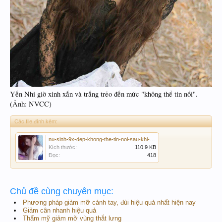
Yến Nhi giờ xinh xắn và trắng trẻo đến mức "không thể tin nổi".
(Ảnh: NVCC)
Các file đính kèm:
nu-sinh-9x-dep-khong-the-tin-noi-sau-khi-giam-17kg-trong-3-thang (4).jpg
Kích thước:
110.9 KB
Đọc:
418
Chủ đề cùng chuyên mục:
Phương pháp giảm mỡ cánh tay, đùi hiệu quả nhất hiện nay
Giảm cân nhanh hiệu quả
Thẩm mỹ giảm mỡ vùng thắt lưng