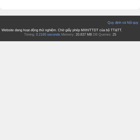
Quy định và Nội quy
Website đang hoạt động thử nghiệm. Chờ giấy phép MXH/TTDT của bộ TT&TT.
Timing:
0.2165 seconds
Memory:
20.837 MB
DB Queries:
25