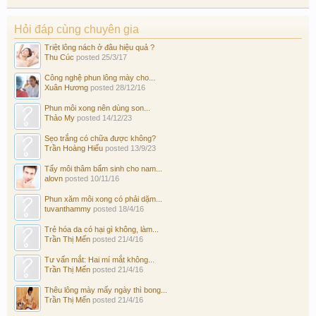
Hỏi đáp cùng chuyên gia
Triệt lông nách ở đâu hiệu quả ?
Thu Cúc
posted
25/3/17
Công nghệ phun lông mày cho...
Xuân Hương
posted
28/12/16
Phun môi xong nên dùng son...
Thảo My
posted
14/12/23
Sẹo trắng có chữa được không?
Trần Hoàng Hiếu
posted
13/9/23
Tẩy môi thâm bẩm sinh cho nam...
alovn
posted
10/11/16
Phun xăm môi xong có phải dặm...
tuvanthammy
posted
18/4/16
Trẻ hóa da có hại gì không, làm...
Trần Thị Mến
posted
21/4/16
Tư vấn mắt: Hai mí mắt không...
Trần Thị Mến
posted
21/4/16
Thêu lông mày mấy ngày thì bong...
Trần Thị Mến
posted
21/4/16