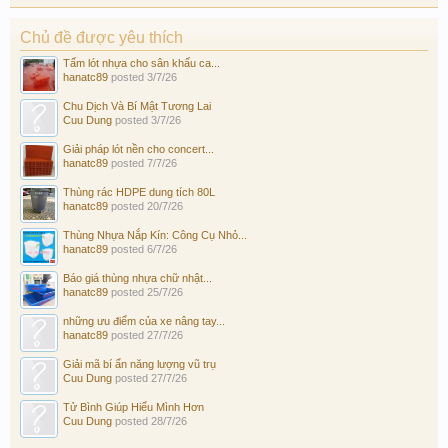
Chủ đề được yêu thích
Tấm lót nhựa cho sân khấu ca...
hanatc89
posted
3/7/26
Chu Dịch Và Bí Mật Tương Lai
Cuu Dung
posted
3/7/26
Giải pháp lót nền cho concert...
hanatc89
posted
7/7/26
Thùng rác HDPE dung tích 80L
hanatc89
posted
20/7/26
Thùng Nhựa Nắp Kín: Công Cụ Nhỏ...
hanatc89
posted
6/7/26
Báo giá thùng nhựa chữ nhật...
hanatc89
posted
25/7/26
những ưu điểm của xe nâng tay...
hanatc89
posted
27/7/26
Giải mã bí ẩn năng lượng vũ trụ
Cuu Dung
posted
27/7/26
Tử Bình Giúp Hiểu Mình Hơn
Cuu Dung
posted
28/7/26