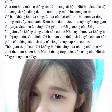
nữa”.
Qua tìm hiểu một số thông tin trên mạng xã hội , Nhi bắt đầu chế độ
ăn uống và vận động để làm tan lượng mỡ thừa trong cơ thể.
Cô bạn không ăn bữa sáng, 2 bữa còn lại chỉ ăn 1 bát cơm và tăng
cường trái cây, rau xanh. Kèm theo đó là việc thường xuyên tập gym,
tập yoga. Sau hơn 2 tháng, Nhi giảm từ 65kg xuống còn 52kg.
Vì giảm cân không đúng cách nên cơ thể Nhi suy nhược và không ít
lần bị ngất xỉu. Gia đình Nhi bắt đầu can thiệp và khuyên cô bạn nên
giảm cân đúng cách và duy trì năng lượng nạp vào cơ thể.
Thời gian tiếp theo, Nhi không bỏ bữa sáng nữa nhưng chỉ ăn ít và
chơi thể thao nhiều hơn. Hơn 1 tháng tiếp theo, cân nặng của Nhi từ
52kg xuống còn 49kg.