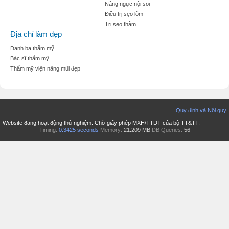
Nâng ngực nội soi
Điều trị sẹo lõm
Trị sẹo thâm
Địa chỉ làm đẹp
Danh bạ thẩm mỹ
Bác sĩ thẩm mỹ
Thẩm mỹ viện nâng mũi đẹp
Quy định và Nội quy
Website đang hoạt động thử nghiệm. Chờ giấy phép MXH/TTDT của bộ TT&TT.
Timing:
0.3425 seconds
Memory:
21.209 MB
DB Queries:
56