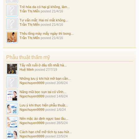
Trẻ hóa da có hại gì không, làm...
Trần Thị Mến
posted
21/4/16
Tư vấn mắt: Hai mí mắt không...
Trần Thị Mến
posted
21/4/16
Thêu lông mày mấy ngày thì bong...
Trần Thị Mến
posted
21/4/16
Phẫu thuật thẩm mỹ
Tẩy nốt ruồi ở đâu tốt nhất hà...
Huệ Minh
posted
27/7/19
Những lưu ý khi hút mỡ bạn cần...
Ngochuyen9999
posted
20/6/24
Nâng mũi bọc sụn tai có vĩnh...
Ngochuyen9999
posted
14/6/24
Lưu ý khi thực hiện phẫu thuật...
Ngochuyen9999
posted
1/6/24
Nên mặc áo định ngực bao lâu...
Ngochuyen9999
posted
28/5/24
Cách hạn chế mỡ tích tụ sau hút...
Ngochuyen9999
posted
22/5/24