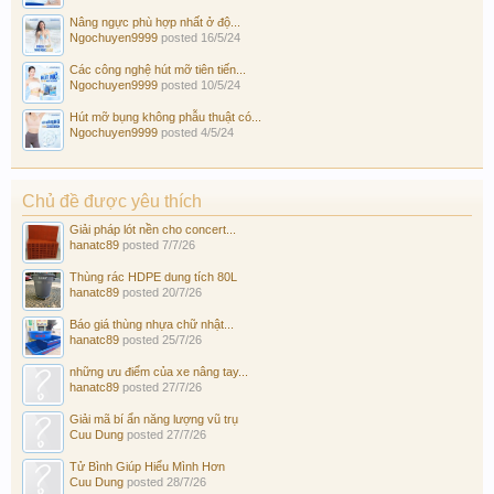
Nâng ngực phù hợp nhất ở độ...
Ngochuyen9999
posted
16/5/24
Các công nghệ hút mỡ tiên tiến...
Ngochuyen9999
posted
10/5/24
Hút mỡ bụng không phẫu thuật có...
Ngochuyen9999
posted
4/5/24
Chủ đề được yêu thích
Giải pháp lót nền cho concert...
hanatc89
posted
7/7/26
Thùng rác HDPE dung tích 80L
hanatc89
posted
20/7/26
Báo giá thùng nhựa chữ nhật...
hanatc89
posted
25/7/26
những ưu điểm của xe nâng tay...
hanatc89
posted
27/7/26
Giải mã bí ẩn năng lượng vũ trụ
Cuu Dung
posted
27/7/26
Tử Bình Giúp Hiểu Mình Hơn
Cuu Dung
posted
28/7/26