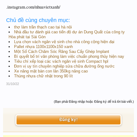
.instagram.com/nhuavietxanh/
Chủ đề cùng chuyên mục:
thợ làm trần thạch cao tại hà nội
Nhà đầu tư đánh giá cao tiến độ dự án Dung Quất của công ty
Hòa phát tại Sài Gòn
Lựa chọn vách ngăn vệ sinh cho nhà công cộng hiện đại
Pallet nhựa 1100x1100x150 xanh
Một Số Cách Chăm Sóc Răng Sau Cấy Ghép Implant
Bí quyết bố trí văn phòng làm việc chuẩn phong thủy hiện nay
Tiêu chí xếp loại các vách ngăn vệ sinh Compact hpl
Đơn vị uy tín chuyên nghiệp sửa chữa đường ống nước
Xe nâng mặt bàn con lăn 350kg nâng cao
Thùng nhựa chữ nhật trong 90 lít
31/10/22
(Bạn phải Đăng nhập hoặc Đăng ký để trả lời bài viết.)
Đăng ký!