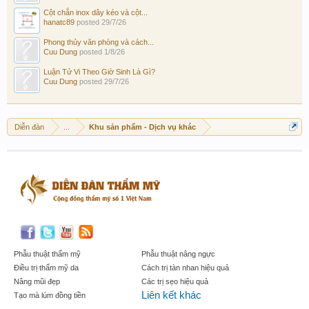
Cột chắn inox dây kéo và cột...
hanatc89
posted
29/7/26
Phong thủy văn phòng và cách...
Cuu Dung
posted
1/8/26
Luận Tử Vi Theo Giờ Sinh Là Gì?
Cuu Dung
posted
29/7/26
Diễn đàn
...
Khu sản phẩm - Dịch vụ khác
Phẫu thuật thẩm mỹ
Phẫu thuật nâng ngực
Điều trị thẩm mỹ da
Cách trị tàn nhan hiệu quả
Nâng mũi đẹp
Các trị sẹo hiệu quả
Liên kết khác
Tạo mà lúm đồng tiền