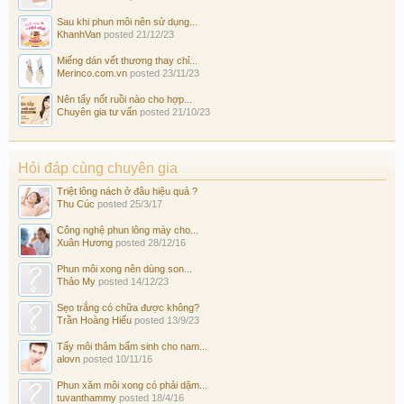
Sau khi phun môi nên sử dụng...
KhanhVan
posted
21/12/23
Miếng dán vết thương thay chỉ...
Merinco.com.vn
posted
23/11/23
Nên tẩy nốt ruồi nào cho hợp...
Chuyên gia tư vấn
posted
21/10/23
Hỏi đáp cùng chuyên gia
Triệt lông nách ở đâu hiệu quả ?
Thu Cúc
posted
25/3/17
Công nghệ phun lông mày cho...
Xuân Hương
posted
28/12/16
Phun môi xong nên dùng son...
Thảo My
posted
14/12/23
Sẹo trắng có chữa được không?
Trần Hoàng Hiếu
posted
13/9/23
Tẩy môi thâm bẩm sinh cho nam...
alovn
posted
10/11/16
Phun xăm môi xong có phải dặm...
tuvanthammy
posted
18/4/16