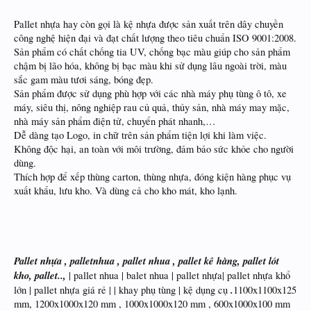
Pallet nhựa hay còn gọi là kệ nhựa được sản xuất trên dây chuyền
công nghệ hiện đại và đạt chất lượng theo tiêu chuẩn ISO 9001:2008.
Sản phẩm có chất chống tia UV, chống bạc màu giúp cho sản phẩm
chậm bị lão hóa, không bị bạc màu khi sử dụng lâu ngoài trời, màu
sắc gam màu tươi sáng, bóng đẹp.
Sản phẩm được sử dụng phù hợp với các nhà máy phụ tùng ô tô, xe
máy, siêu thị, nông nghiệp rau củ quả, thủy sản, nhà máy may mặc,
nhà máy sản phẩm điện tử, chuyển phát nhanh,…
Dễ dàng tạo Logo, in chữ trên sản phẩm tiện lợi khi làm việc.
Không độc hại, an toàn với môi trường, đảm bảo sức khỏe cho người
dùng.
Thích hợp để xếp thùng carton, thùng nhựa, đóng kiện hàng phục vụ
xuất khẩu, lưu kho. Và dùng cả cho kho mát, kho lạnh.
Pallet nhựa , palletnhua , pallet nhua , pallet kê hàng, pallet lót
kho, pallet..,
| pallet nhua | balet nhua | pallet nhựa| pallet nhựa khổ
.
lớn | pallet nhựa giá rẻ | | khay phụ tùng | kệ dụng cụ
1100x1100x125
mm, 1200x1000x120 mm , 1000x1000x120 mm , 600x1000x100 mm