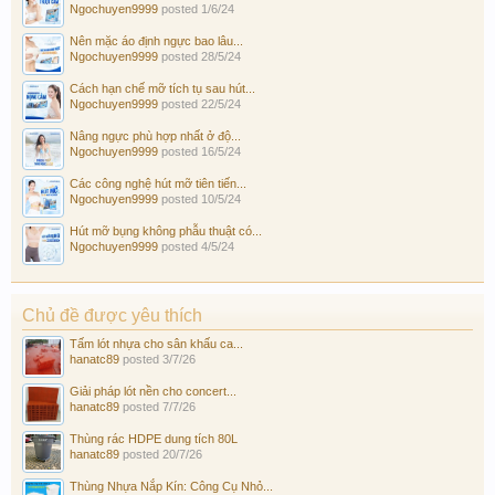
Ngochuyen9999
posted
1/6/24
Nên mặc áo định ngực bao lâu...
Ngochuyen9999
posted
28/5/24
Cách hạn chế mỡ tích tụ sau hút...
Ngochuyen9999
posted
22/5/24
Nâng ngực phù hợp nhất ở độ...
Ngochuyen9999
posted
16/5/24
Các công nghệ hút mỡ tiên tiến...
Ngochuyen9999
posted
10/5/24
Hút mỡ bụng không phẫu thuật có...
Ngochuyen9999
posted
4/5/24
Chủ đề được yêu thích
Tấm lót nhựa cho sân khấu ca...
hanatc89
posted
3/7/26
Giải pháp lót nền cho concert...
hanatc89
posted
7/7/26
Thùng rác HDPE dung tích 80L
hanatc89
posted
20/7/26
Thùng Nhựa Nắp Kín: Công Cụ Nhỏ...