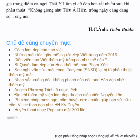
gia trang điểm ca ngợi Thái Y Lâm vì cô đẹp hơn rất nhiều sau khi
phẫu thuật. “Không giống như Tiêu Á Hiên, trông ngày càng đáng
sợ”, ông nói.
H.C.Ảnh:
Tieba Baidu
Chủ đề cùng chuyên mục:
Cách làm đẹp của sao việt
Những màu tóc ‘gây mê’ người đẹp Việt trong năm 2016
Diễn viên sao Việt thẩm mỹ trắng da như thế nào ?
Bí Quyết làm đẹp của Hoa khôi thể thao Phạm Yến
Sau nghi vấn sửa môi cong, Taeyeon (SNSD) lại bị tố phẫu thuật
thẩm mỹ mắt
Nhan sắc xuống dốc không phanh của các sao Hàn đẹp nhờ
thẩm mỹ
Angela Phương Trinh lộ ngực lệch
Địa chỉ thẩm mỹ viện làm đẹp da cho diễn viên Nguyễn Lộc
Phương pháp massage, bấm huyệt cực chuẩn giúp bạn sở hữu
cằm V-line thon gọn như HH Kỳ Duyên
Huyền thoại nhạc Pop sửa mặt 300 lần
10/8/16
(Bạn phải Đăng nhập hoặc Đăng ký để trả lời bài viết.)