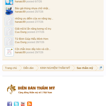
hanatc89
posted
6/7/26
Báo giá thùng nhựa chữ nhật...
hanatc89
posted
25/7/26
những ưu điểm của xe nâng tay...
hanatc89
posted
27/7/26
Giải mã bí ẩn năng lượng vũ trụ
Cuu Dung
posted
27/7/26
Tử Bình Giúp Hiểu Mình Hơn
Cuu Dung
posted
28/7/26
Cột chắn inox dây kéo và cột...
hanatc89
posted
29/7/26
Trang chủ
Diễn đàn
KINH NGHIỆM THẨM MỸ
Sao thẩm mỹ