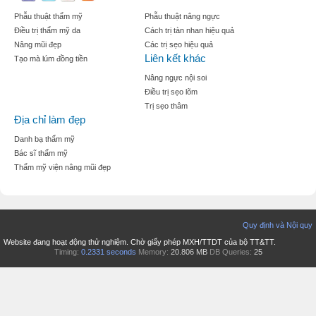
Phẫu thuật thẩm mỹ
Phẫu thuật nâng ngực
Điều trị thẩm mỹ da
Cách trị tàn nhan hiệu quả
Nâng mũi đẹp
Các trị sẹo hiệu quả
Liên kết khác
Tạo mà lúm đồng tiền
Nâng ngực nội soi
Điều trị sẹo lõm
Trị sẹo thâm
Địa chỉ làm đẹp
Danh bạ thẩm mỹ
Bác sĩ thẩm mỹ
Thẩm mỹ viện nâng mũi đẹp
Quy định và Nội quy
Website đang hoạt động thử nghiệm. Chờ giấy phép MXH/TTDT của bộ TT&TT.
Timing:
0.2331 seconds
Memory:
20.806 MB
DB Queries:
25