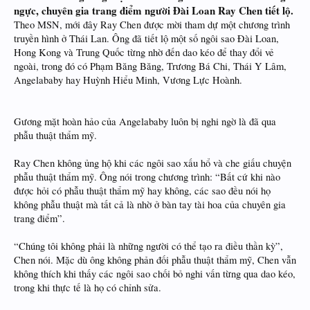
ngực, chuyên gia trang điểm người Đài Loan Ray Chen tiết lộ.
Theo MSN, mới đây Ray Chen được mời tham dự một chương trình
truyền hình ở Thái Lan. Ông đã tiết lộ một số ngôi sao Đài Loan,
Hong Kong và Trung Quốc từng nhờ đến dao kéo để thay đổi vẻ
ngoài, trong đó có Phạm Băng Băng, Trương Bá Chi, Thái Y Lâm,
Angelababy hay Huỳnh Hiểu Minh, Vương Lực Hoành.
Gương mặt hoàn hảo của Angelababy luôn bị nghi ngờ là đã qua
phẫu thuật thẩm mỹ.
Ray Chen không ủng hộ khi các ngôi sao xấu hổ và che giấu chuyện
phẫu thuật thẩm mỹ. Ông nói trong chương trình: “Bất cứ khi nào
được hỏi có phẫu thuật thẩm mỹ hay không, các sao đều nói họ
không phẫu thuật mà tất cả là nhờ ở bàn tay tài hoa của chuyên gia
trang điểm”.
“Chúng tôi không phải là những người có thể tạo ra điều thần kỳ”,
Chen nói. Mặc dù ông không phản đối phẫu thuật thẩm mỹ, Chen vẫn
không thích khi thấy các ngôi sao chối bỏ nghi vấn từng qua dao kéo,
trong khi thực tế là họ có chỉnh sửa.