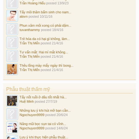
Trần Hoàng Hiếu
posted
13/9/23
Tẩy môi thâm bẩm sinh cho nam...
alovn
posted
10/11/16
Phun xăm môi xong có phải dặm...
tuvanthammy
posted
18/4/16
Trẻ hóa da có hại gì không, làm...
Trần Thị Mến
posted
21/4/16
Tư vấn mắt: Hai mí mắt không...
Trần Thị Mến
posted
21/4/16
Thêu lông mày mấy ngày thì bong...
Trần Thị Mến
posted
21/4/16
Phẫu thuật thẩm mỹ
Tẩy nốt ruồi ở đâu tốt nhất hà...
Huệ Minh
posted
27/7/19
Những lưu ý khi hút mỡ bạn cần...
Ngochuyen9999
posted
20/6/24
Nâng mũi bọc sụn tai có vĩnh...
Ngochuyen9999
posted
14/6/24
Lưu ý khi thực hiện phẫu thuật...