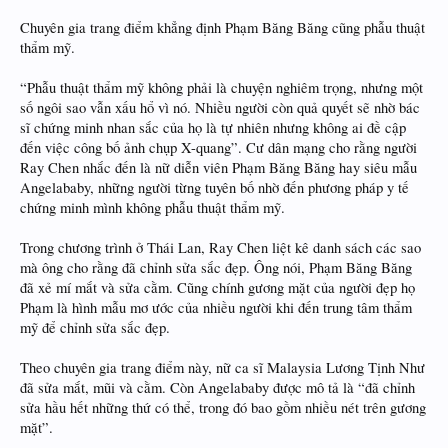
Chuyên gia trang điểm khẳng định Phạm Băng Băng cũng phẫu thuật
thẩm mỹ.
“Phẫu thuật thẩm mỹ không phải là chuyện nghiêm trọng, nhưng một
số ngôi sao vẫn xấu hổ vì nó. Nhiều người còn quả quyết sẽ nhờ bác
sĩ chứng minh nhan sắc của họ là tự nhiên nhưng không ai đề cập
đến việc công bố ảnh chụp X-quang”. Cư dân mạng cho rằng người
Ray Chen nhắc đến là nữ diễn viên Phạm Băng Băng hay siêu mẫu
Angelababy, những người từng tuyên bố nhờ đến phương pháp y tế
chứng minh mình không phẫu thuật thẩm mỹ.
Trong chương trình ở Thái Lan, Ray Chen liệt kê danh sách các sao
mà ông cho rằng đã chỉnh sửa sắc đẹp. Ông nói, Phạm Băng Băng
đã xẻ mí mắt và sửa cằm. Cũng chính gương mặt của người đẹp họ
Phạm là hình mẫu mơ ước của nhiều người khi đến trung tâm thẩm
mỹ để chỉnh sửa sắc đẹp.
Theo chuyên gia trang điểm này, nữ ca sĩ Malaysia Lương Tịnh Như
đã sửa mắt, mũi và cằm. Còn Angelababy được mô tả là “đã chỉnh
sửa hầu hết những thứ có thể, trong đó bao gồm nhiều nét trên gương
mặt”.