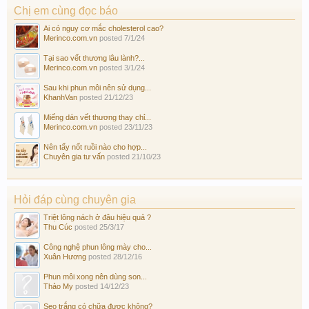
Chị em cùng đọc báo
Ai có nguy cơ mắc cholesterol cao?
Merinco.com.vn
posted
7/1/24
Tại sao vết thương lâu lành?...
Merinco.com.vn
posted
3/1/24
Sau khi phun môi nên sử dụng...
KhanhVan
posted
21/12/23
Miếng dán vết thương thay chỉ...
Merinco.com.vn
posted
23/11/23
Nên tẩy nốt ruồi nào cho hợp...
Chuyên gia tư vấn
posted
21/10/23
Hỏi đáp cùng chuyên gia
Triệt lông nách ở đâu hiệu quả ?
Thu Cúc
posted
25/3/17
Công nghệ phun lông mày cho...
Xuân Hương
posted
28/12/16
Phun môi xong nên dùng son...
Thảo My
posted
14/12/23
Sẹo trắng có chữa được không?