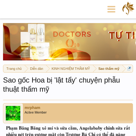
Trang chủ
Diễn đàn
KINH NGHIỆM THẨM MỸ
Sao thẩm mỹ
Sao gốc Hoa bị 'lật tẩy' chuyện phẫu
thuật thẩm mỹ
mrpham
Active Member
Phạm Băng Băng xẻ mí và sửa cằm, Angelababy chỉnh sửa rất
nhiều nét trên gương mặt còn Trương Bá Chi có thể đã nâng