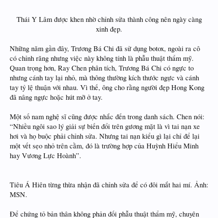
Thái Y Lâm được khen nhờ chỉnh sửa thành công nên ngày càng
xinh đẹp.​
Những năm gần đây, Trương Bá Chi đã sử dụng botox, ngoài ra cô
có chỉnh răng nhưng việc này không tính là phẫu thuật thẩm mỹ.
Quan trọng hơn, Ray Chen phân tích, Trương Bá Chi có ngực to
nhưng cánh tay lại nhỏ, mà thông thường kích thước ngực và cánh
tay tỷ lệ thuận với nhau. Vì thế, ông cho rằng người đẹp Hong Kong
đã nâng ngực hoặc hút mỡ ở tay.
Một số nam nghệ sĩ cũng được nhắc đến trong danh sách. Chen nói:
“Nhiều ngôi sao lý giải sự biến đổi trên gương mặt là vì tai nạn xe
hơi và họ buộc phải chỉnh sửa. Nhưng tai nạn kiểu gì lại chỉ để lại
một vết sẹo nhỏ trên cằm, đó là trường hợp của Huỳnh Hiểu Minh
hay Vương Lực Hoành”.
Tiêu Á Hiên từng thừa nhận đã chỉnh sửa để có đôi mắt hai mí. Ảnh:
MSN.
Để chứng tỏ bản thân không phản đối phẫu thuật thẩm mỹ, chuyên